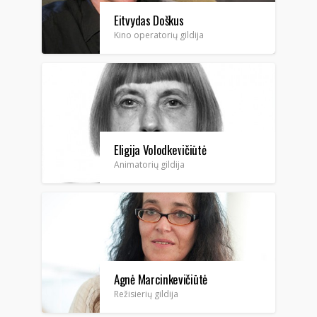
Eitvydas Doškus
Kino operatorių gildija
Eligija Volodkevičiūtė
Animatorių gildija
Agnė Marcinkevičiūtė
Režisierių gildija