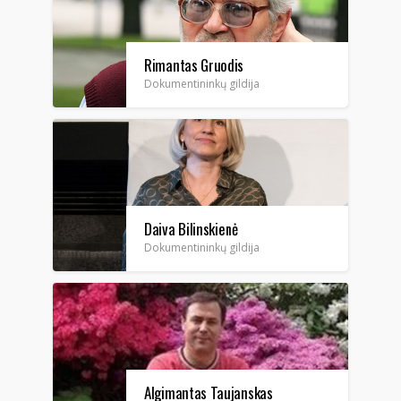
Rimantas Gruodis
Dokumentininkų gildija
Daiva Bilinskienė
Dokumentininkų gildija
Algimantas Taujanskas