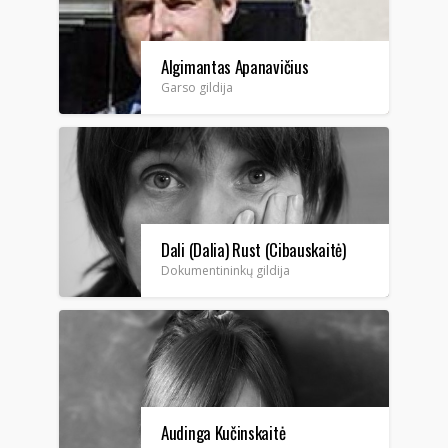
Algimantas Apanavičius
(jaunesnysis)
Garso gildija
Dali (Dalia) Rust (Cibauskaitė)
Dokumentininkų gildija
Audinga Kučinskaitė