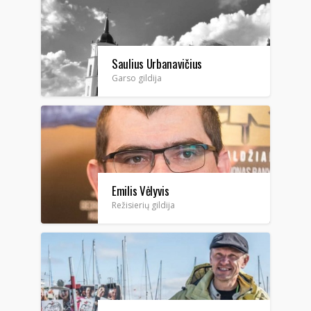
Saulius Urbanavičius
Garso gildija
Emilis Vėlyvis
Režisierių gildija