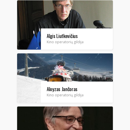
Algis Liutkevičius
Kino operatorių gildija
Aloyzas Jančoras
Kino operatorių gildija