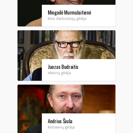
Mingailė Murmulaitienė
Kino darbuotojų gildija
Juozas Budraitis
Aktorių gildija
Andrius Šiuša
Režisierių gildija