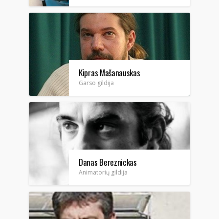
Kipras Mašanauskas
Garso gildija
Danas Bereznickas
Animatorių gildija