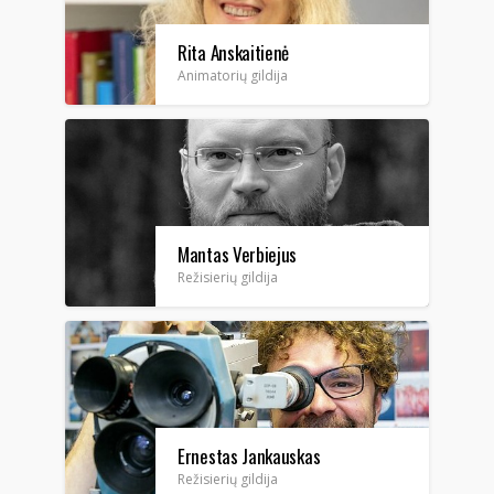
Rita Anskaitienė
Animatorių gildija
Mantas Verbiejus
Režisierių gildija
Ernestas Jankauskas
Režisierių gildija