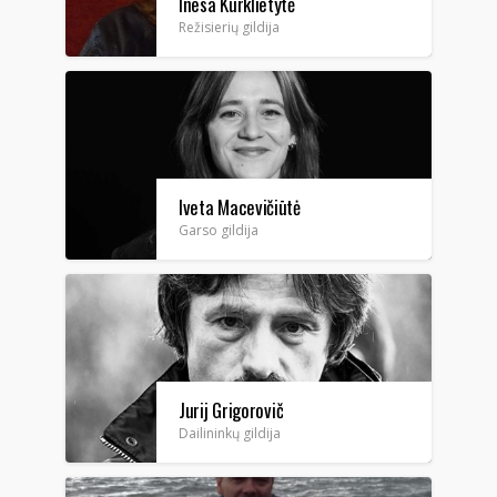
Inesa Kurklietytė
Režisierių gildija
Iveta Macevičiūtė
Garso gildija
Jurij Grigorovič
Dailininkų gildija