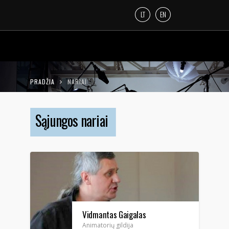
LT
EN
PRADŽIA
NARIAI
Sąjungos nariai
Vidmantas Gaigalas
Animatorių gildija