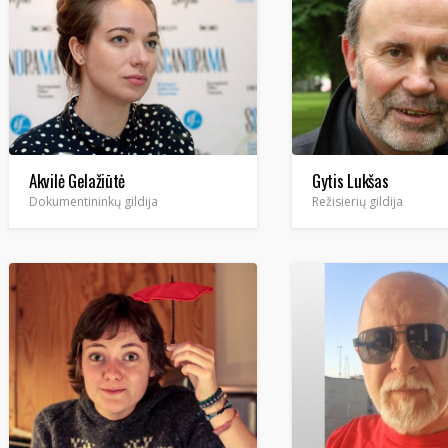
Akvilė Gelažiūtė
Gytis Lukšas
Dokumentininkų gildija
Režisierių gildija