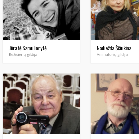
Jūratė Samulionytė
Nadiežda Ščiukina
Režisierių gildija
Animatorių gildija