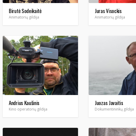
Birutė Sodeikaitė
Juras Visockis
Animatorių gildija
Animatorių gildija
Andrius Kaušinis
Juozas Javaitis
Kino operatorių gildija
Dokumentininkų gildija