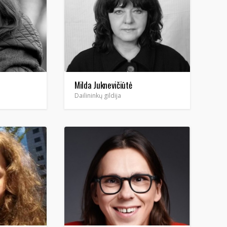
Milda Juknevičiūtė
Dailininkų gildija