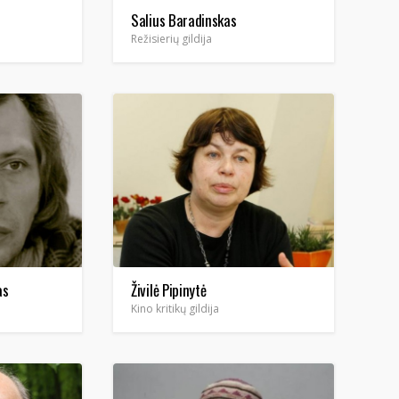
Salius Baradinskas
Režisierių gildija
as
Živilė Pipinytė
Kino kritikų gildija