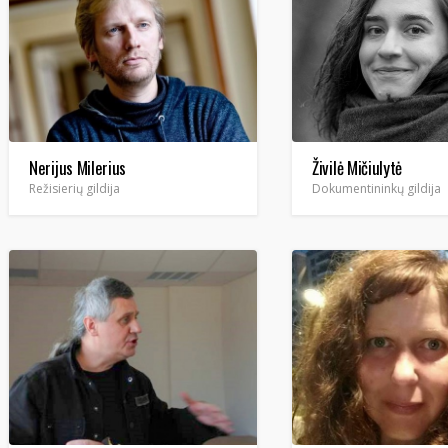
Nerijus Milerius
Živilė Mičiulytė
Režisierių gildija
Dokumentininkų gildija