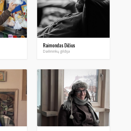
Raimondas Dičius
Dailininkų gildija