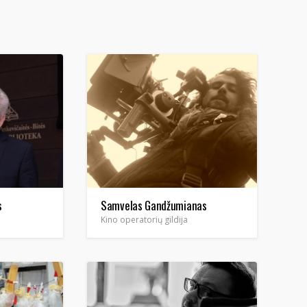
s
Samvelas Gandžumianas
Kino operatorių gildija