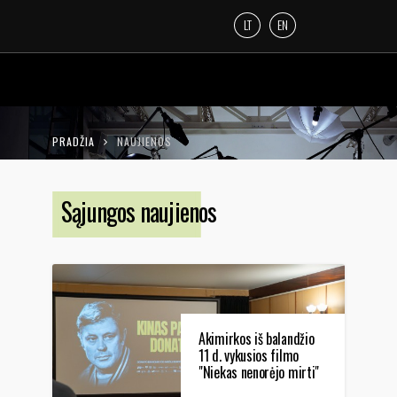
LT
EN
PRADŽIA
NAUJIENOS
Sąjungos naujienos
Akimirkos iš balandžio
11 d. vykusios filmo
"Niekas nenorėjo mirti"
peržiūros ( iš 35mm