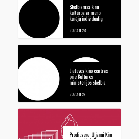
Skelbiamas kino
kultūros ar meno
kūrėjų individualių
stipendijų paraiškų
priėmimas
2023-11-28
Lietuvos kino centras
prie Kultūros
ministerijos skelbia
viešą kino projektų
vertinimo ekspertų
2023-11-27
atranką
Prodiuserei Uljanai Kim