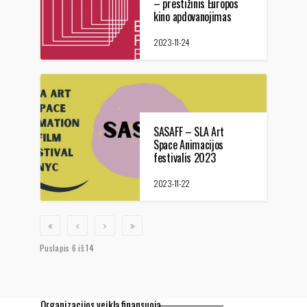
– prestižinis Europos
kino apdovanojimas
2023-11-24
SASAFF – SLA Art
Space Animacijos
festivalis 2023
Niujorke
2023-11-22
Puslapis 6 iš 14
Organizacijos veiklą finansuoja