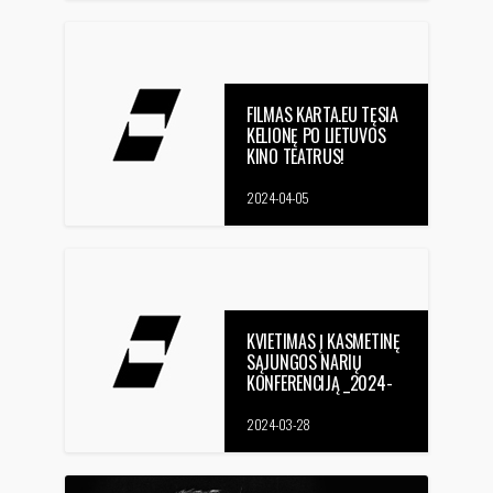
FILMAS KARTA.EU TĘSIA
KELIONĘ PO LIETUVOS
KINO TEATRUS!
2024-04-05
KVIETIMAS Į KASMETINĘ
SĄJUNGOS NARIŲ
KONFERENCIJĄ _2024-
04-09, neįvykus 2024-
04-16
2024-03-28