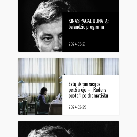
KINAS PAGAL DONATĄ:
balandžio programa
2024-03-27
Estų ekranizacijos
peržiūroje – „Rudens
puota“: po dramatišku
dangum gyvena
žmonės, laukdami
2024-02-29
laimės