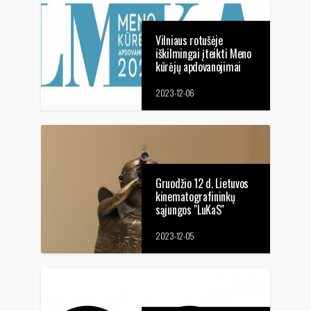
Vilniaus rotušėje
iškilmingai įteikti Meno
kūrėjų apdovanojimai
LKS nariams
2023-12-06
Gruodžio 12 d. Lietuvos
kinematografininkų
sąjungos "LuKaS"
apdovanojimai
2023-12-05