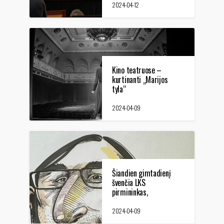
kino juostos) "KINAS
2024-04-12
PAGAL DONATĄ"
Kino teatruose –
kurtinanti „Marijos
tyla“
2024-04-09
Šiandien gimtadienį
švenčia LKS
pirmininkas,
dokumentinio kino
režisierius, prodiuseris
2024-04-09
A. Matelis