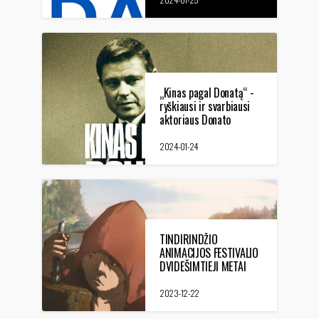
„Kinas pagal Donatą“ -
ryškiausi ir svarbiausi
aktoriaus Donato
Banionio vaidmenys
kino renginių cikle
2024-01-24
TINDIRINDŽIO
ANIMACIJOS FESTIVALIO
DVIDEŠIMTIEJI METAI
2023-12-22