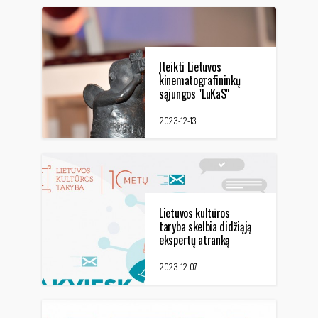
Įteikti Lietuvos
kinematografininkų
sąjungos "LuKaS"
apdovanojimai
2023-12-13
Lietuvos kultūros
taryba skelbia didžiąją
ekspertų atranką
2023-12-07