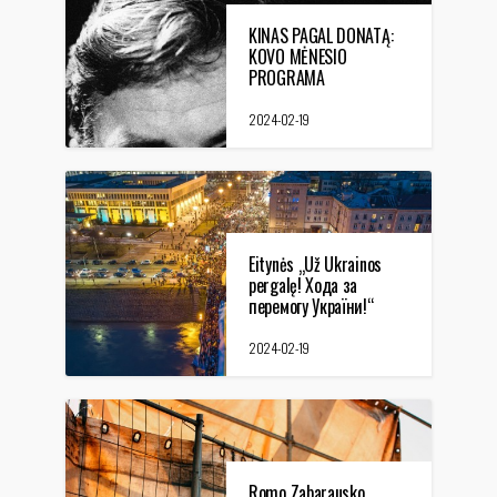
KINAS PAGAL DONATĄ:
KOVO MĖNESIO
PROGRAMA
2024-02-19
Eitynės „Už Ukrainos
pergalę! Хода за
перемогу України!“
2024-02-19
Romo Zabarausko