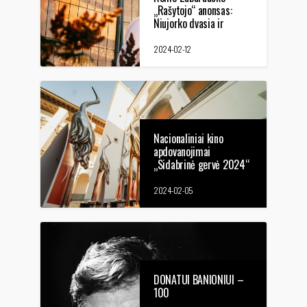
„Rašytojo“ anonsas:
Niujorko dvasia ir
lietuviškos problemos
2024-02-12
Nacionaliniai kino
apdovanojimai
„Sidabrinė gervė 2024“
skelbia paraiškų
priėmimo pradžią
2024-02-05
DONATUI BANIONIUI –
100