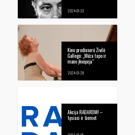
2024-01-23
Kino prodiuserė Živilė
Gallego: „Mūza tapo ir
mano įkvėpėja“
2024-01-29
Akcija RADAROM! –
tęsiasi ir šiemet
2024-01-25