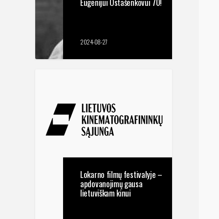
Eugenijui Ostašenkovui 70!
2024-08-27
Lokarno filmų festivalyje –
apdovanojimų gausa
lietuviškam kinui