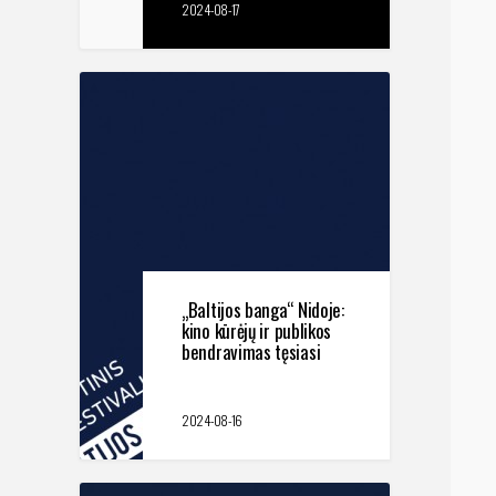
2024-08-17
„Baltijos banga“ Nidoje:
kino kūrėjų ir publikos
bendravimas tęsiasi
2024-08-16