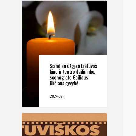
Šiandien užgęso Lietuvos
kino ir teatro dailininko,
scenografo Gailiaus
Kličiaus gyvybė
2024-09-11