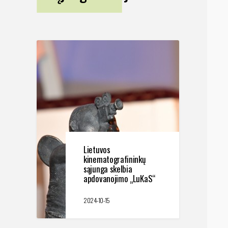
Lietuvos
kinematografininkų
sąjunga skelbia
apdovanojimo „LuKaS“
konkursą
2024-10-15