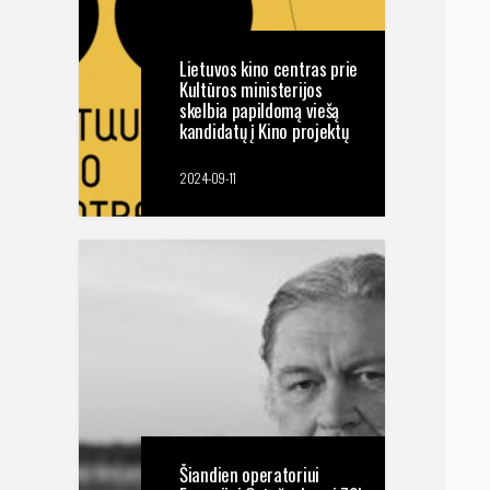
Lietuvos kino centras prie
Kultūros ministerijos
skelbia papildomą viešą
kandidatų į Kino projektų
vertinimo ekspertų
komisijas atranką
2024-09-11
Šiandien operatoriui