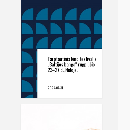
Tarptautinis kino festivalis
„Baltijos banga“ rugpjūčio
23–27 d., Nidoje.
2024-07-31