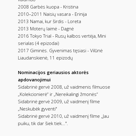
2008 Garbės kuopa - Kristina
2010–2011 Naisių vasara - Erinija
2013 Namai, kur širdis - Loreta
2013 Moterų laimė - Dagnė
2016 Tokyo Trial - Rusų kalbos vertėja, Mini
serialas (4 epizodai)
2017 Giminės. Gyvenimas tęsiasi - Vilūnė
Liaudanskienė, 11 epizodų
Nominacijos geriausios aktorės
apdovanojimui
Sidabrinė gervė 2008, už vaidmenis filmuose
„Kolekcionierė“ ir „Nereikalingi žmonės“
Sidabrinė gervė 2009, už vaidmenį filme
„Neskubėk gyventi"
Sidabrinė gervė 2010, už vaidmenį filme „Jau
puiku, tik dar šiek tiek...".