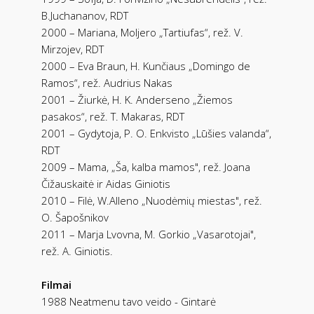
B.Juchananov, RDT
2000 – Mariana, Moljero „Tartiufas“, rež. V.
Mirzojev, RDT
2000 – Eva Braun, H. Kunčiaus „Domingo de
Ramos“, rež. Audrius Nakas
2001 – Žiurkė, H. K. Anderseno „Žiemos
pasakos“, rež. T. Makaras, RDT
2001 – Gydytoja, P. O. Enkvisto „Lūšies valanda“,
RDT
2009 – Mama, „Ša, kalba mamos", rež. Joana
Čižauskaitė ir Aidas Giniotis
2010 – Filė, W.Alleno „Nuodėmių miestas", rež.
O. Šapošnikov
2011 – Marja Lvovna, M. Gorkio „Vasarotojai",
rež. A. Giniotis.
Filmai
1988 Neatmenu tavo veido - Gintarė