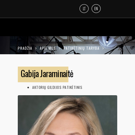
LT
EN
PRADŽIA
APIE MUS
PATIKĖTINIŲ TARYBA
GABIJA JARAMINAITĖ
Gabija Jaraminaitė
AKTORIŲ GILDIJOS PATIKĖTINIS