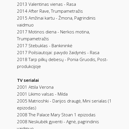
2013 Valentinas vienas - Rasa
2014 After Rave, Trumpametražis
2015 Amžinai kartu - Žmona, Pagrindinis
vaidmuo
2017 Motinos diena - Nerkos motina,
Trumpametražis
2017 Stebuklas - Bankininkė
2017 Poilsiautojai: pavydo žaidynės - Rasa
2018 Tarp pilkų debesų - Ponia Gruodis, Post-
produkcijoje
TV serialai
2001 Attila Verona
2001 Likimo valsas - Milda
2005 Matrioshki - Darijos draugė, Mini serialas (1
epizodas)
2008 The Palace Mary Stoan 1 epizodas
2008 Neskubėk gyventi - Agnė, pagrindinis
vaidmuo