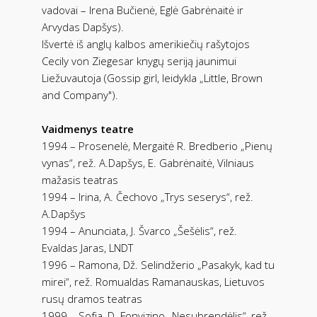
vadovai – Irena Bučienė, Eglė Gabrėnaitė ir
Arvydas Dapšys).
Išvertė iš anglų kalbos amerikiečių rašytojos
Cecily von Ziegesar knygų seriją jaunimui
Liežuvautoja (Gossip girl, leidykla „Little, Brown
and Company").
Vaidmenys teatre
1994 – Prosenelė, Mergaitė R. Bredberio „Pienų
vynas“, rež. A.Dapšys, E. Gabrėnaitė, Vilniaus
mažasis teatras
1994 – Irina, A. Čechovo „Trys seserys“, rež.
A.Dapšys
1994 – Anunciata, J. Švarco „Šešėlis“, rež.
Evaldas Jaras, LNDT
1996 – Ramona, Dž. Selindžerio „Pasakyk, kad tu
mirei“, rež. Romualdas Ramanauskas, Lietuvos
rusų dramos teatras
1999 – Sofja, D. Fonvizino „Nesubrendėlis“, rež.