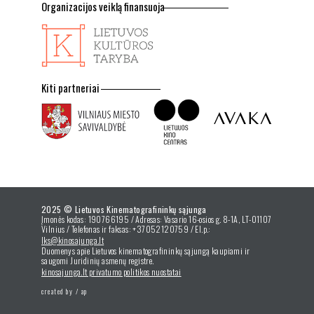
Organizacijos veiklą finansuoja
Kiti partneriai
2025 © Lietuvos Kinematografininkų sąjunga
Įmonės kodas: 190766195 / Adresas: Vasario 16-osios g. 8-1A, LT-01107
Vilnius / Telefonas ir faksas: +37052120759 / El.p.:
lks@kinosajunga.lt
Duomenys apie Lietuvos kinematografininkų sąjungą kaupiami ir
saugomi Juridinių asmenų registre.
kinosajunga.lt privatumo politikos nuostatai
created by /
ap