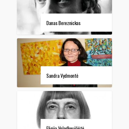
Danas Bereznickas
Sandra Vydmontė
Eligija Volodkevičiūtė