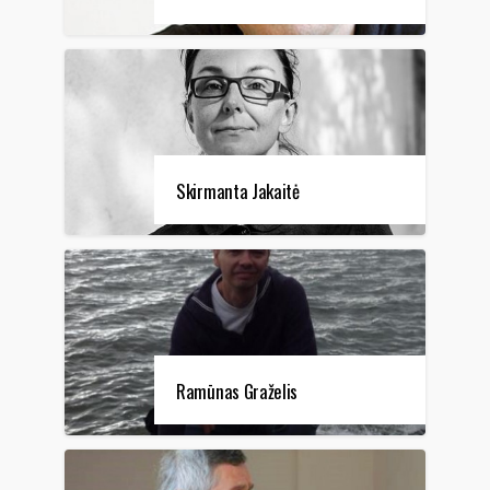
Skirmanta Jakaitė
Ramūnas Graželis