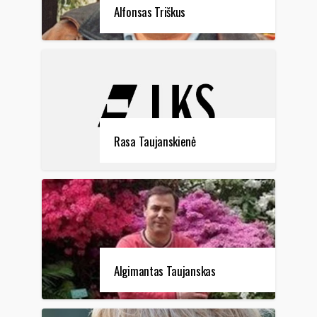
Alfonsas Triškus
Rasa Taujanskienė
Algimantas Taujanskas