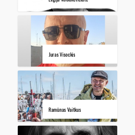
Juras Visockis
Ramūnas Vaitkus