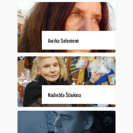
Aurika Selenienė
Nadiežda Ščiukina