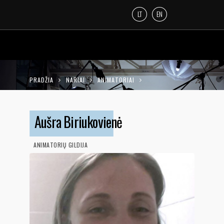
LT
EN
PRADŽIA
NARIAI
ANIMATORIAI
AUŠRA BIRIUKOVIENĖ
Aušra Biriukovienė
ANIMATORIŲ GILDIJA