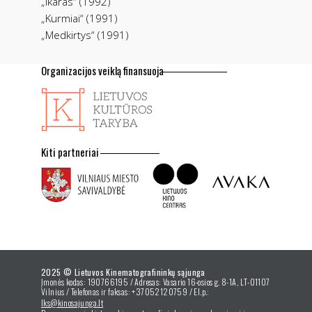
„Ikaras“ (1992)
„Kurmiai“ (1991)
„Medkirtys“ (1991)
Organizacijos veiklą finansuoja
Kiti partneriai
2025 © Lietuvos Kinematografininkų sąjunga
Įmonės kodas: 190766195 / Adresas: Vasario 16-osios g. 8-1A, LT-01107
Vilnius / Telefonas ir faksas: +37052120759 / El.p.:
lks@kinosajunga.lt