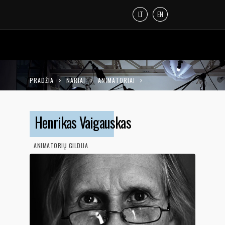
LT
EN
PRADŽIA
NARIAI
ANIMATORIAI
HENRIKAS VAIGAUSKAS
Henrikas Vaigauskas
ANIMATORIŲ GILDIJA