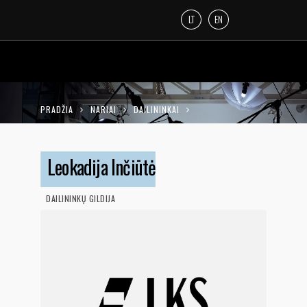
LT
EN
PRADŽIA
NARIAI
DAILININKAI
LEOKADIJA INČIŪTĖ
Leokadija Inčiūtė
DAILININKŲ GILDIJA