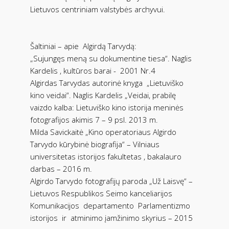
Lietuvos centriniam valstybės archyvui.
Šaltiniai – apie
Algirdą Tarvydą:
„Sujungęs meną su dokumentine tiesa“. Naglis
Kardelis , kultūros barai -
2001 Nr.4
Algirdas Tarvydas autorinė knyga
„Lietuviško
kino veidai“. Naglis Kardelis „Veidai, prabilę
vaizdo kalba: Lietuviško kino istorija meninės
fotografijos akimis 7 – 9 psl. 2013 m.
Milda Savickaitė „Kino operatoriaus Algirdo
Tarvydo kūrybinė biografija“ – Vilniaus
universitetas istorijos fakultetas , bakalauro
darbas – 2016 m.
Algirdo Tarvydo fotografijų paroda „Už Laisvę“ –
Lietuvos Respublikos Seimo kanceliarijos
Komunikacijos
departamento
Parlamentizmo
istorijos
ir
atminimo įamžinimo skyrius – 2015