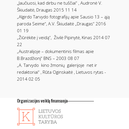
„Jaučiuosi, kad dirbu ne tuščiai“ , Audronė V.
Škiudaitė, Draugas 2015 11 14
„Algirdo Tarvydo fotografijų apie Sausio 13 – ąją
paroda Seime“, A.V. Škiudaitė „Draugas“ 2016
01 19
„Žiūrėkite į veidą“,
Živilė Pipinytė, Kinas 2014 07
22
„Australijoje – dokumentinis filmas apie
B.Brazdžionį“ BNS – 2003 08 07
„A. Tarvydo
kino žmonių
galerijoje
net ir
redaktoriai“ , Rūta Oginskaitė , Lietuvos rytas -
2014 02 05
Organizacijos veiklą finansuoja