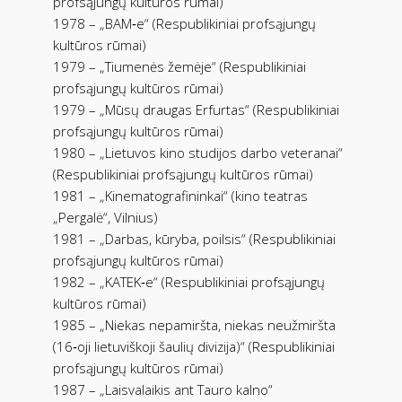
profsąjungų kultūros rūmai)
1978 – „BAM‑e“ (Respublikiniai profsąjungų
kultūros rūmai)
1979 – „Tiumenės žemėje“ (Respublikiniai
profsąjungų kultūros rūmai)
1979 – „Mūsų draugas Erfurtas“ (Respublikiniai
profsąjungų kultūros rūmai)
1980 – „Lietuvos kino studijos darbo veteranai“
(Respublikiniai profsąjungų kultūros rūmai)
1981 – „Kinematografininkai“ (kino teatras
„Pergalė“, Vilnius)
1981 – „Darbas, kūryba, poilsis“ (Respublikiniai
profsąjungų kultūros rūmai)
1982 – „KATEK‑e“ (Respublikiniai profsąjungų
kultūros rūmai)
1985 – „Niekas nepamiršta, niekas neužmiršta
(16‑oji lietuviškoji šaulių divizija)“ (Respublikiniai
profsąjungų kultūros rūmai)
1987 – „Laisvalaikis ant Tauro kalno“