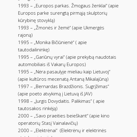
1993 – „Europos parkas. Žmogaus ženklai“ (apie
Europos parke surengtą pirmąją skulptorių
kūrybinę stovyklą)
1993 – „Žmonės ir žemė“ (apie Ukmergės
rajoną)
1995 – „Monika Bičiūnienė“ ( apie
tautodailininkę)
1995 – „Gariūnų vyrai“ (apie prekybą naudotais
automobiliais iš Vakarų Europos)
1995 – „Nėra pasaulyje mieliau kaip Lietuvoj“
(apie kultūros mecenatą Antaną Mikalajūną)
1997 – „Bernardas Brazdžionis. Sugrįžimas“
(apie poeto atvykimą į Lietuvą iš JAV)
1998 – „Jurgis Dovydaitis. Palikimas“ ( apie
tautosakos rinkėją)
2000 – „Savo praeities beieškant“ (apie kino
operatorių Stasį Vainalavičių)
2000 – „Elektrėnai“ (Elektrėnų ir elektrinės