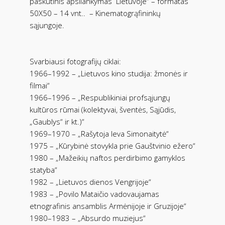
paskutinis apsilankymas
Lietuvoje“ – formatas
50X50 – 14 vnt..
– Kinematogrąfininkų
sąjungoje.
Svarbiausi fotografijų ciklai:
1966–1992 – „Lietuvos kino studija: žmonės ir
filmai“
1966–1996 – „Respublikiniai profsąjungų
kultūros rūmai (kolektyvai, šventės, Sąjūdis,
„Gaublys“ ir kt.)“
1969–1970 – „Rašytoja Ieva Simonaitytė“
1975 – „Kūrybinė stovykla prie Gauštvinio ežero“
1980 – „Mažeikių naftos perdirbimo gamyklos
statyba“
1982 – „Lietuvos dienos Vengrijoje“
1983 – „Povilo Mataičio vadovaujamas
etnografinis ansamblis Armėnijoje ir Gruzijoje“
1980–1983 – „Absurdo muziejus“