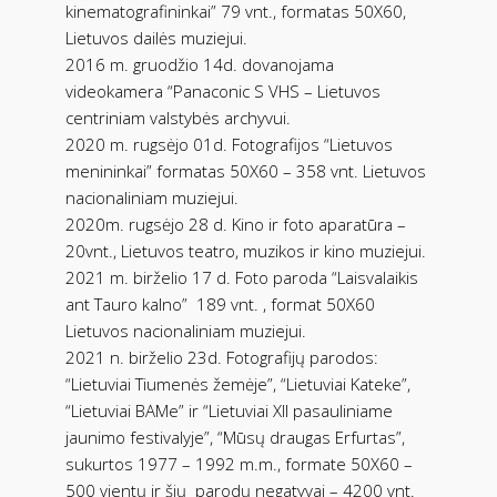
kinematografininkai” 79 vnt., formatas 50X60,
Lietuvos dailės muziejui.
2016 m. gruodžio 14d. dovanojama
videokamera “Panaconic S VHS – Lietuvos
centriniam valstybės archyvui.
2020 m. rugsėjo 01d. Fotografijos “Lietuvos
menininkai” formatas 50X60 – 358 vnt. Lietuvos
nacionaliniam muziejui.
2020m. rugsėjo 28 d. Kino ir foto aparatūra –
20vnt., Lietuvos teatro, muzikos ir kino muziejui.
2021 m. birželio 17 d. Foto paroda “Laisvalaikis
ant Tauro kalno”
189 vnt. , format 50X60
Lietuvos nacionaliniam muziejui.
2021 n. birželio 23d. Fotografijų parodos:
“Lietuviai Tiumenės žemėje”, “Lietuviai Kateke”,
“Lietuviai BAMe” ir “Lietuviai XII pasauliniame
jaunimo festivalyje”, “Mūsų draugas Erfurtas”,
sukurtos 1977 – 1992 m.m., formate 50X60 –
500 vientų ir šių
parodų negatyvai – 4200 vnt.