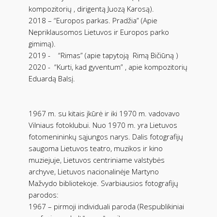
kompozitorių , dirigentą Juozą Karosą).
2018 – “Europos parkas. Pradžia” (Apie
Nepriklausomos Lietuvos ir Europos parko
gimimą).
2019 -
“Rimas” (apie tapytoją
Rimą Bičiūną )
2020 -
“Kurti, kad gyventum” , apie kompozitorių
Eduardą Balsį.
1967 m. su kitais įkūrė ir iki 1970 m. vadovavo
Vilniaus fotoklubui. Nuo 1970 m. yra Lietuvos
fotomenininkų sąjungos narys. Dalis fotografijų
saugoma Lietuvos teatro, muzikos ir kino
muziejuje, Lietuvos centriniame valstybės
archyve, Lietuvos nacionalinėje Martyno
Mažvydo bibliotekoje. Svarbiausios fotografijų
parodos:
1967 – pirmoji individuali paroda (Respublikiniai