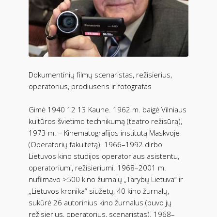
Dokumentinių filmų scenaristas, režisierius,
operatorius, prodiuseris ir fotografas
Gimė 1940 12 13 Kaune. 1962 m. baigė Vilniaus
kultūros švietimo technikumą (teatro režisūrą),
1973 m. – Kinematografijos institutą Maskvoje
(Operatorių fakultetą). 1966–1992 dirbo
Lietuvos kino studijos operatoriaus asistentu,
operatoriumi, režisieriumi. 1968–2001 m.
nufilmavo >500 kino žurnalų „Tarybų Lietuva“ ir
„Lietuvos kronika“ siužetų, 40 kino žurnalų,
sukūrė 26 autorinius kino žurnalus (buvo jų
režisierius, operatorius, scenaristas). 1968–