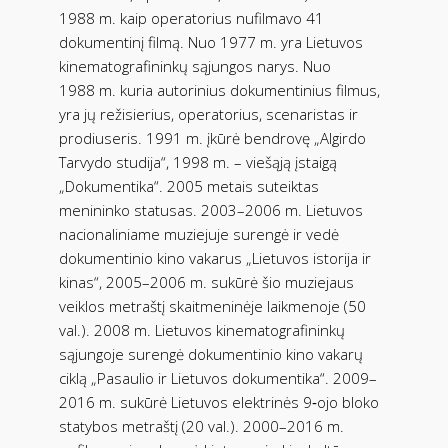
1988 m. kaip operatorius nufilmavo 41
dokumentinį filmą. Nuo 1977 m. yra Lietuvos
kinematografininkų sąjungos narys. Nuo
1988 m. kuria autorinius dokumentinius filmus,
yra jų režisierius, operatorius, scenaristas ir
prodiuseris. 1991 m. įkūrė bendrovę „Algirdo
Tarvydo studija“, 1998 m. – viešąją įstaigą
„Dokumentika“. 2005 metais suteiktas
menininko statusas. 2003–2006 m. Lietuvos
nacionaliniame muziejuje surengė ir vedė
dokumentinio kino vakarus „Lietuvos istorija ir
kinas“, 2005–2006 m. sukūrė šio muziejaus
veiklos metraštį skaitmeninėje laikmenoje (50
val.). 2008 m. Lietuvos kinematografininkų
sąjungoje surengė dokumentinio kino vakarų
ciklą „Pasaulio ir Lietuvos dokumentika“. 2009–
2016 m. sukūrė Lietuvos elektrinės 9‑ojo bloko
statybos metraštį (20 val.). 2000–2016 m.