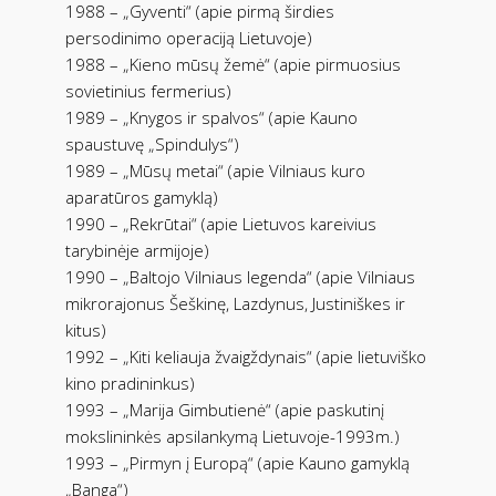
1988 – „Gyventi“ (apie pirmą širdies
persodinimo operaciją Lietuvoje)
1988 – „Kieno mūsų žemė“ (apie pirmuosius
sovietinius fermerius)
1989 – „Knygos ir spalvos“ (apie Kauno
spaustuvę „Spindulys“)
1989 – „Mūsų metai“ (apie Vilniaus kuro
aparatūros gamyklą)
1990 – „Rekrūtai“ (apie Lietuvos kareivius
tarybinėje armijoje)
1990 – „Baltojo Vilniaus legenda“ (apie Vilniaus
mikrorajonus Šeškinę, Lazdynus, Justiniškes ir
kitus)
1992 – „Kiti keliauja žvaigždynais“ (apie lietuviško
kino pradininkus)
1993 – „Marija Gimbutienė“ (apie paskutinį
mokslininkės apsilankymą Lietuvoje-1993m.)
1993 – „Pirmyn į Europą“ (apie Kauno gamyklą
„Banga“)