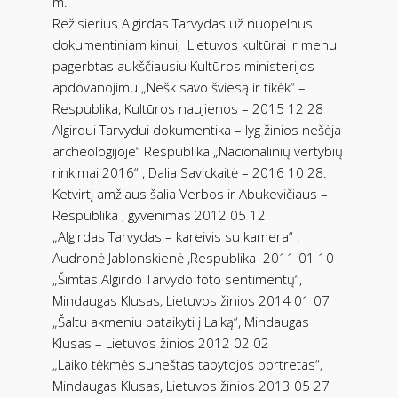
m.
Režisierius Algirdas Tarvydas už nuopelnus
dokumentiniam kinui,
Lietuvos kultūrai ir menui
pagerbtas aukščiausiu Kultūros ministerijos
apdovanojimu „Nešk savo šviesą ir tikėk“ –
Respublika, Kultūros naujienos – 2015 12 28
Algirdui Tarvydui dokumentika – lyg žinios nešėja
archeologijoje“ Respublika „Nacionalinių vertybių
rinkimai 2016“ , Dalia Savickaitė – 2016 10 28.
Ketvirtį amžiaus šalia Verbos ir Abukevičiaus –
Respublika , gyvenimas 2012 05 12
„Algirdas Tarvydas – kareivis su kamera“ ,
Audronė Jablonskienė ,Respublika
2011 01 10
„Šimtas Algirdo Tarvydo foto sentimentų“,
Mindaugas Klusas, Lietuvos žinios 2014 01 07
„Šaltu akmeniu pataikyti į Laiką“, Mindaugas
Klusas – Lietuvos žinios 2012 02 02
„Laiko tėkmės suneštas tapytojos portretas“,
Mindaugas Klusas, Lietuvos žinios 2013 05 27