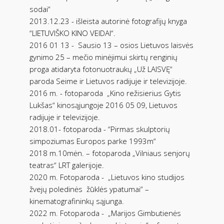
sodai“
2013.12.23 - išleista autorinė fotografijų knyga
“LIETUVIŠKO KINO VEIDAI“.
2016 01 13 -
Sausio 13 – osios Lietuvos laisvės
gynimo 25 – mečio minėjimui skirtų renginių
proga atidaryta fotonuotraukų „Už LAISVĘ“
paroda Seime ir Lietuvos radijuje ir televizijoje.
2016 m. - fotoparoda
„Kino režisierius Gytis
Lukšas“ kinosąjungoje 2016 05 09, Lietuvos
radijuje ir televizijoje.
2018.01- fotoparoda - “Pirmas skulptorių
simpoziumas Europos parke 1993m“
2018 m.10mėn. – fotoparoda „Vilniaus senjorų
teatras“ LRT galerijoje.
2020 m. Fotoparoda -
„Lietuvos kino studijos
žvejų poledinės
žūklės ypatumai“ –
kinematografininkų sąjunga.
2022 m. Fotoparoda -
„Marijos Gimbutienės