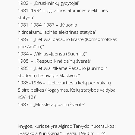
1982 – „Druskininkų gydytojai“
1981–1984 – „Ignalinos atominės elektrinės
statyba“
1981, 1984, 1987 – „Kruonio
hidroakumuliacinės elektrinės statyba“
1983 – „Lietuviai pasaulio krašte (Komsomolskas
prie Amūro)“
1984 – „Vilnius–Juensu (Suomija)“
1985 – „Respublikinė dainų šventė“
1985 – „Lietuviai XII‑ame Pasaulio jaunimo ir
studentų festivalyje Maskvoje“
1985–1986 – „Lietuviai tiesia kelią per Vakarų
Sibiro pelkes (Kogalymas, Kelių statybos valdyba
KSV–12)“
1987 – „Moksleivių dainų šventė“
Knygos, kuriose yra Algirdo Tarvydo nuotraukos:
„Pasakoja Kupiškėnai“ – Vaga, 1980 m. – 24