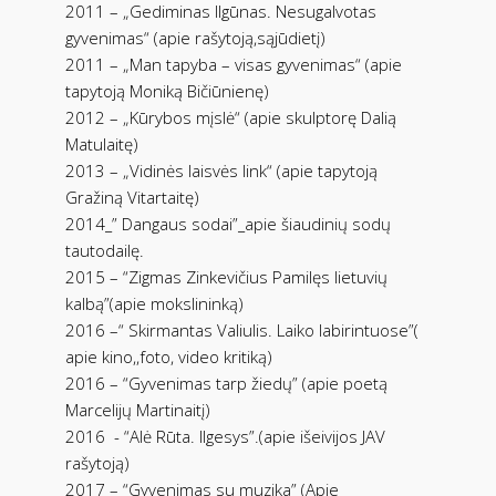
2011 – „Gediminas Ilgūnas. Nesugalvotas
gyvenimas“ (apie rašytoją,sąjūdietį)
2011 – „Man tapyba – visas gyvenimas“ (apie
tapytoją Moniką Bičiūnienę)
2012 – „Kūrybos mįslė“ (apie skulptorę Dalią
Matulaitę)
2013 – „Vidinės laisvės link“ (apie tapytoją
Gražiną Vitartaitę)
2014_” Dangaus sodai”_apie šiaudinių sodų
tautodailę.
2015 – “Zigmas Zinkevičius Pamilęs lietuvių
kalbą”(apie mokslininką)
2016 –“ Skirmantas Valiulis. Laiko labirintuose”(
apie kino,,foto, video kritiką)
2016 – “Gyvenimas tarp žiedų” (apie poetą
Marcelijų Martinaitį)
2016
- “Alė Rūta. Ilgesys”.(apie išeivijos JAV
rašytoją)
2017 – “Gyvenimas su muzika” (Apie