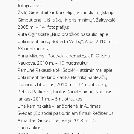
fotografijos;
Živilė Gimbutaitė ir Kornelija Jankauskaitė „Marija
Gimbutienė ... iš laiškų
ir prisiminimų“, Žaltvykslė
2005 m. – 14
fotografijų;
Rūta Oginskaitė „Nuo pradžios pasaulio, apie
dokumentininką Robertą Verbą“, Aidai 2010 m. –
63 nuotraukos;
Anna Mikonis „Poetycki kinematograf“, Oficina
Naukova, 2010 m. – 10 nuotraukų;
Ramunė Rakauskaitė „Šoblė“ – atsiminimai apie
dokumentinio kino klasiką Henriką Šablevičių.
Dominus Lituanus, 2010 m. – 14 nuotraukų;
Petras Palilionis „Tautos šauklio aidai“, Naujasis
lankas- 2011 m. – 5 nuotraukos;
Lina Kaminskaitė – Jančiorienė
ir Aurimas
Švedas „Epizodai paskutiniam filmui“ Režiserius
Almantas Grikevičius, Vaga 2013 m – 5
nuotraukos.;