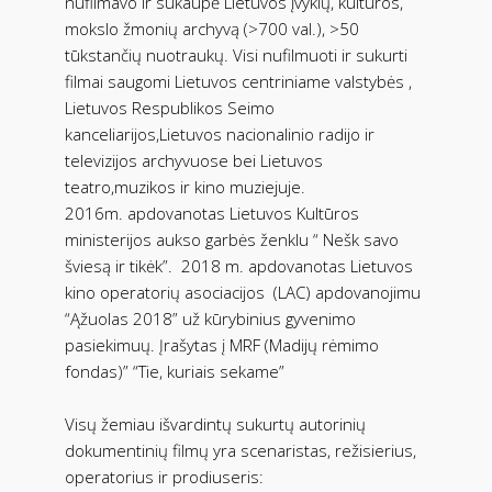
nufilmavo ir sukaupė Lietuvos įvykių, kultūros,
mokslo žmonių archyvą (>700 val.), >50
tūkstančių nuotraukų. Visi nufilmuoti ir sukurti
filmai saugomi Lietuvos centriniame valstybės ,
Lietuvos Respublikos Seimo
kanceliarijos,Lietuvos nacionalinio radijo ir
televizijos archyvuose bei Lietuvos
teatro,muzikos ir kino muziejuje.
2016m. apdovanotas Lietuvos Kultūros
ministerijos aukso garbės ženklu “ Nešk savo
šviesą ir tikėk”.
2018 m. apdovanotas Lietuvos
kino operatorių asociacijos
(LAC) apdovanojimu
“Ąžuolas 2018” už kūrybinius gyvenimo
pasiekimuų. Įrašytas į MRF (Madijų rėmimo
fondas)” “Tie, kuriais sekame”
Visų žemiau išvardintų sukurtų autorinių
dokumentinių filmų yra scenaristas, režisierius,
operatorius ir prodiuseris: