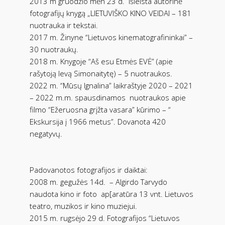
2013 m gruodžio mėn 23 d.
išleista autorinė
fotografijų knygą „LIETUVIŠKO KINO VEIDAI – 181
nuotrauka ir tekstai.
2017 m. Žinyne “Lietuvos kinematografininkai” –
30 nuotraukų.
2018 m. Knygoje “Aš esu Etmės EVĖ” (apie
rašytoją Ievą Simonaitytę) – 5 nuotraukos.
2022 m. “Mūsų Ignalina” laikraštyje 2020 – 2021
– 2022 m.m. spausdinamos
nuotraukos apie
filmo “Ežeruosna grįžta vasara” kūrimo – “
Ekskursija į 1966 metus”. Dovanota 420
negatyvų.
Padovanotos fotografijos ir daiktai:
2008 m. gegužės 14d.
– Algirdo Tarvydo
naudota kino ir foto
ap[aratūra 13 vnt. Lietuvos
teatro, muzikos ir kino muziejui.
2015 m. rugsėjo 29 d. Fotografijos “Lietuvos