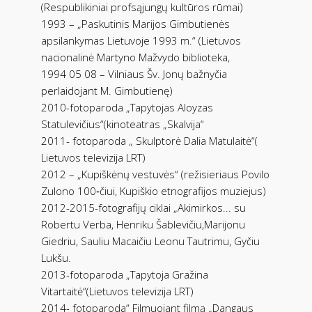
(Respublikiniai profsąjungų kultūros rūmai)
1993 – „Paskutinis Marijos Gimbutienės
apsilankymas Lietuvoje 1993 m.“ (Lietuvos
nacionalinė Martyno Mažvydo biblioteka,
1994 05 08 – Vilniaus Šv. Jonų bažnyčia
perlaidojant M. Gimbutienę)
2010-fotoparoda „Tapytojas Aloyzas
Statulevičius“(kinoteatras „Skalvija“
2011- fotoparoda „ Skulptorė Dalia Matulaitė“(
Lietuvos televizija LRT)
2012 – „Kupiškėnų vestuvės“ (režisieriaus Povilo
Zulono 100‑čiui, Kupiškio etnografijos muziejus)
2012-2015-fotografijų ciklai „Akimirkos... su
Robertu Verba, Henriku Šablevičiu,Marijonu
Giedriu, Sauliu Macaičiu Leonu Tautrimu, Gyčiu
Lukšu.
2013-fotoparoda „Tapytoja Gražina
Vitartaitė“(Lietuvos televizija LRT)
2014- fotoparoda“ Filmuojant filmą „Dangaus