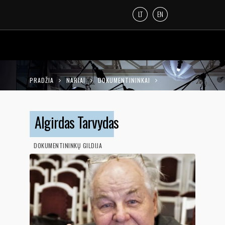
LT
EN
PRADŽIA
NARIAI
DOKUMENTININKAI
ALGIRDAS TARVYDAS
Algirdas Tarvydas
DOKUMENTININKŲ GILDIJA