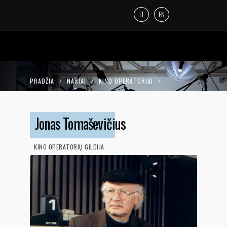
LT
EN
PRADŽIA
NARIAI
KINO OPERATORIAI
JONAS TOMAŠEVIČIUS
Jonas Tomaševičius
KINO OPERATORIŲ GILDIJA