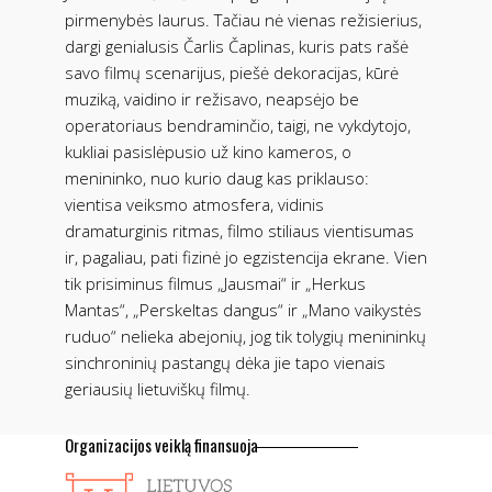
pirmenybės laurus. Tačiau nė vienas režisierius,
dargi genialusis Čarlis Čaplinas, kuris pats rašė
savo filmų scenarijus, piešė dekoracijas, kūrė
muziką, vaidino ir režisavo, neapsėjo be
operatoriaus bendraminčio, taigi, ne vykdytojo,
kukliai pasislėpusio už kino kameros, o
menininko, nuo kurio daug kas priklauso:
vientisa veiksmo atmosfera, vidinis
dramaturginis ritmas, filmo stiliaus vientisumas
ir, pagaliau, pati fizinė jo egzistencija ekrane. Vien
tik prisiminus filmus „Jausmai“ ir „Herkus
Mantas“, „Perskeltas dangus“ ir „Mano vaikystės
ruduo“ nelieka abejonių, jog tik tolygių menininkų
sinchroninių pastangų dėka jie tapo vienais
geriausių lietuviškų filmų.
Organizacijos veiklą finansuoja