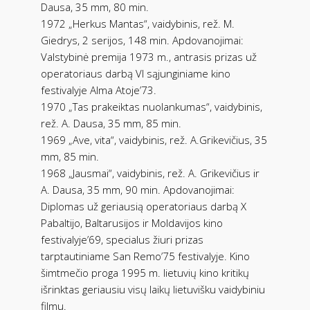
Dausa, 35 mm, 80 min.
1972 „Herkus Mantas“, vaidybinis, rež. M.
Giedrys, 2 serijos, 148 min. Apdovanojimai:
Valstybinė premija 1973 m., antrasis prizas už
operatoriaus darbą VI sąjunginiame kino
festivalyje Alma Atoje’73.
1970 „Tas prakeiktas nuolankumas“, vaidybinis,
rež. A. Dausa, 35 mm, 85 min.
1969 „Ave, vita“, vaidybinis, rež. A.Grikevičius, 35
mm, 85 min.
1968 „Jausmai“, vaidybinis, rež. A. Grikevičius ir
A. Dausa, 35 mm, 90 min. Apdovanojimai:
Diplomas už geriausią operatoriaus darbą X
Pabaltijo, Baltarusijos ir Moldavijos kino
festivalyje’69, specialus žiuri prizas
tarptautiniame San Remo’75 festivalyje. Kino
šimtmečio proga 1995 m. lietuvių kino kritikų
išrinktas geriausiu visų laikų lietuvišku vaidybiniu
filmu.