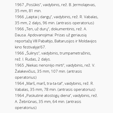
1967 „Posūkis“, vaidybinis, rež. B. Jermolajevas,
35 mm, 81 min.
1966 „Laiptai į dangų“, vaidybinis, rež. R. Vabalas,
35 mm, 2 dalys, 96 min. (antrasis operatorius)
1966 „Ten, už durų“, dokumentinis, rež. A.
Dausa. Apdovanojimai: Prizas už geriausią
reportažą VIII Pabaltijo, Baltarusijos ir Moldavijos
kino festivalyje’67.
1966 „Šulinys“, vaidybinis, trumpametražinis,
rež. I. Rudas, 2 dalys.
1965 „Niekas nenorėjo mirti“, vaidybinis, rež. V.
Žalakevičius, 35 mm, 107 min. (antrasis
operatorius)
1964 „Marš, marš, tra-ta-ta!“, vaidybinis, rež. R.
Vabalas, 35 mm, 78 min. (antrasis operatorius)
1964 „Paskutinė atostogų diena“, vaidybinis, rež.
A. Žebriūnas, 35 mm, 64 min. (antrasis
operatorius)