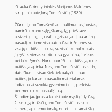
Ištrauka iš kinotyrininkės Marijanos Malcienės
straipsnio apie Joną Tomaševičių (1980)
Žiūrint į Jono Tomaševičiaus nufilmuotas juostas,
pamiršti ekrano sąlygiškumą, lyg prieš tave
atsivertų langas į realiai egzistuojantį tau artimą
pasaulį, kuriame visa autentiška: ir žmonės su
visa jų daiktiška aplinka, su visais komplikuotais
jų ryšiais vienas su kitu ir su gyvenimu, ir vietos
bei laiko žymės. Noriu pabrėžti – daiktiškąja, o ne
buitiškąja aplinka. Nes Jono Tomaševičiaus kadrų
daiktiškumas visad šiek tiek pakylėtas nuo
buities, jo kuriamo pasaulio materialumas –
individualiai suvokta gyvenimo tiesa, perleista
per menininko pasaulėjautą.
Šiandien jau įprasta kalbėti apie mąslią ir lyrišką,
žaismingą ir rūsčią Jono Tomaševičiaus kino
kamerą, apie emocionalų, neretai – dramatišką