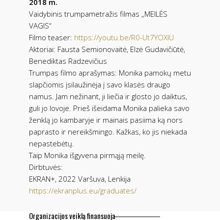
2018 m.
Vaidybinis trumpametražis filmas „MEILĖS
VAGIS“
Filmo teaser:
https://youtu.be/R0-Ut7YOXIU
Aktoriai: Fausta Semionovaitė, Elzė Gudavičiūtė,
Benediktas Radzevičius
Trumpas filmo aprašymas: Monika pamokų metu
slapčiomis įsilaužinėja į savo klasės draugo
namus. Jam nežinant, ji liečia ir glosto jo daiktus,
guli jo lovoje. Prieš išeidama Monika palieka savo
ženklą jo kambaryje ir mainais pasiima ką nors
paprasto ir nereikšmingo. Kažkas, ko jis niekada
nepastebėtų.
Taip Monika išgyvena pirmąją meilę.
Dirbtuvės:
EKRAN+, 2022 Varšuva, Lenkija
https://ekranplus.eu/graduates/
Organizacijos veiklą finansuoja