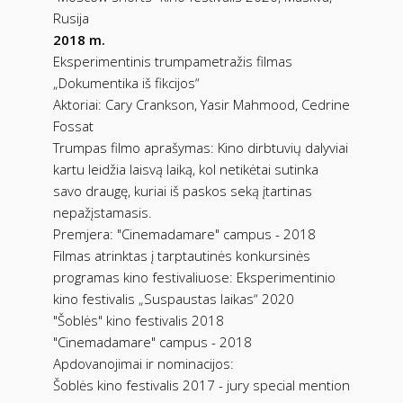
Rusija
2018 m.
Eksperimentinis trumpametražis filmas
„Dokumentika iš fikcijos“
Aktoriai: Cary Crankson, Yasir Mahmood, Cedrine
Fossat
Trumpas filmo aprašymas: Kino dirbtuvių dalyviai
kartu leidžia laisvą laiką, kol netikėtai sutinka
savo draugę, kuriai iš paskos seką įtartinas
nepažįstamasis.
Premjera: "Cinemadamare" campus - 2018
Filmas atrinktas į tarptautinės konkursinės
programas kino festivaliuose: Eksperimentinio
kino festivalis „Suspaustas laikas“ 2020
"Šoblės" kino festivalis 2018
"Cinemadamare" campus - 2018
Apdovanojimai ir nominacijos:
Šoblės kino festivalis 2017 - jury special mention