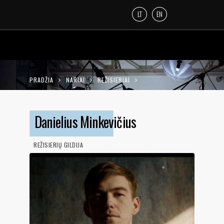
LT
EN
PRADŽIA
NARIAI
REŽISIERIAI
DANIELIUS MINKEVIČIUS
Danielius Minkevičius
REŽISIERIŲ GILDIJA