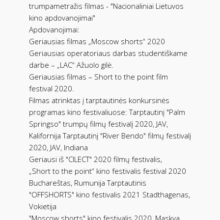
trumpametražis filmas - "Nacionaliniai Lietuvos
kino apdovanojimai"
Apdovanojimai:
Geriausias filmas „Moscow shorts“ 2020
Geriausias operatoriaus darbas studentiškame
darbe – „LAC“ Ažuolo gilė.
Geriausias filmas – Short to the point film
festival 2020.
Filmas atrinktas į tarptautinės konkursinės
programas kino festivaliuose: Tarptautinį "Palm
Springso" trumpų filmų festivalį 2020, JAV,
Kalifornija Tarptautinį "River Bendo" filmų festivalį
2020, JAV, Indiana
Geriausi iš "CILECT" 2020 filmų festivalis,
„Short to the point“ kino festivalis festival 2020
Buchareštas, Rumunija Tarptautinis
"OFFSHORTS" kino festivalis 2021 Stadthagenas,
Vokietija
"Moscow shorts" kino festivalis 2020, Maskva,