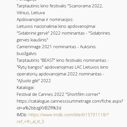
Tarptautinis kino festivalis "Scanorama 2022,
Vilnius, Lietuva
Apdovanojimai ir nominacijos:
Lietuvos nacionaliniai kino apdovanojimai
"Sidabrinė gervė" 2022 nominantas - "Sidabrinės
gervės kiaušinis"
Camerimage 2021 nominantas - Auksinis
buožgalvis
Tarptautinis "BEAST" kino festivalis nominantas -
"Rytų bangos" apdovanojimas LAC Lietuvos kino
operatorių apdovanojimai 2022 nominantas -
"Ąžuolo gilė" 2022
Katalogai:
Festival de Cannes 2022 "Shortfilm corner"
https://catalogue.cannescourtmetrage.com/fiche.aspx?
id=a%2bbzgXVBZfI%3d
IMDb:
https://www.imdb.com/title/tt15731118/?
ref_=fn_al_tt_3