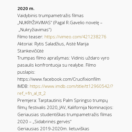
2020 m.
Vaidybinis trumpametražis filmas
„NUKRYŽIAVIMAS“ (Pagal R.Gavelio novelę –
„Nukryžiavimas“)
Filmo teaser:
https://vimeo.com/421238276
Aktoriai: Rytis Saladžius, Aistė Marija
Stankevičiūtė
Trumpas filmo aprašymas: Vidinis uždaro vyro
pasaulis konfrontuoja su realybe. Filmo
puslapis:
https://www.facebook.com/Crucifixionfilm
IMDB:
https://www.imdb.com/title/tt12960542/?
ref_=fn_al_tt_2
Premjera: Tarptautinis Palm Springso trumpų
filmų festivalis 2020, JAV, Kalifornija Nominacijos:
Geriausias studentiškas trumpametražis filmas
2020 – „Sidabrinės gervės“
Geriausias 2019-2020m. lietuviškas