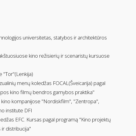
logijos universitetas, statybos ir architektūros
štuosiuose kino režisierių ir scenaristų kursuose
 "Tor"(Lenkija)
ualinių menų koledžas FOCAL(Šveicarija) pagal
pos kino filmų bendros gamybos praktika"
kino kompanijose "Nordiskfilm", "Zentropa",
o institute DFI
edžas EFC. Kursas pagal programą "Kino projektų
r distribucija"