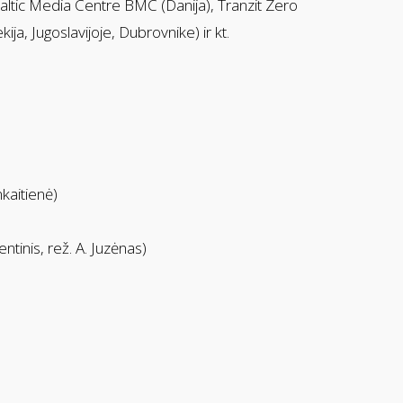
tic Media Centre BMC (Danija), Tranzit Zero
ja, Jugoslavijoje, Dubrovnike) ir kt.
kaitienė)
inis, rež. A. Juzėnas)