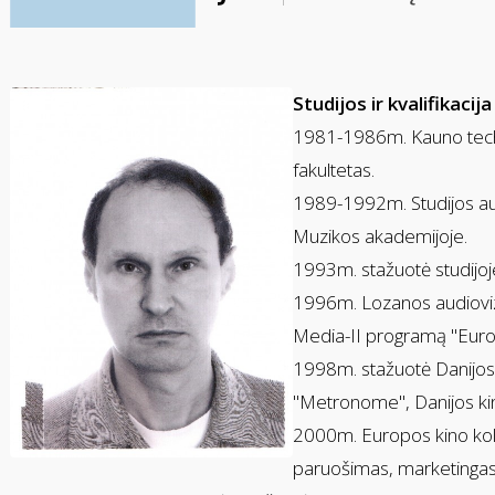
Studijos ir kvalifikacija
1981-1986m. Kauno techno
fakultetas.
1989-1992m. Studijos auk
Muzikos akademijoje.
1993m. stažuotė studijoje
1996m. Lozanos audioviz
Media-II programą "Euro
1998m. stažuotė Danijos 
"Metronome", Danijos kin
2000m. Europos kino kol
paruošimas, marketingas i