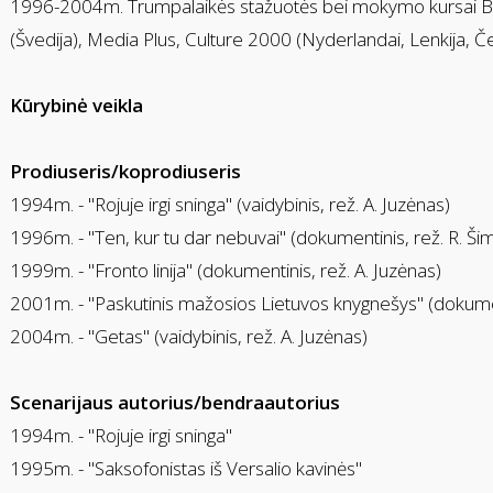
1996-2004m. Trumpalaikės stažuotės bei mokymo kursai Bal
(Švedija), Media Plus, Culture 2000 (Nyderlandai, Lenkija, Čeki
Kūrybinė veikla
Prodiuseris/koprodiuseris
1994m. - "Rojuje irgi sninga" (vaidybinis, rež. A. Juzėnas)
1996m. - "Ten, kur tu dar nebuvai" (dokumentinis, rež. R. Šim
1999m. - "Fronto linija" (dokumentinis, rež. A. Juzėnas)
2001m. - "Paskutinis mažosios Lietuvos knygnešys" (dokument
2004m. - "Getas" (vaidybinis, rež. A. Juzėnas)
Scenarijaus autorius/bendraautorius
1994m. - "Rojuje irgi sninga"
1995m. - "Saksofonistas iš Versalio kavinės"