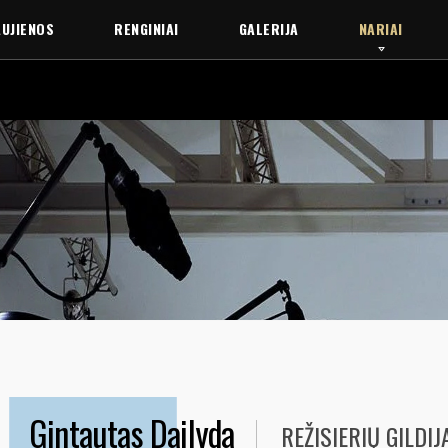
UJIENOS
RENGINIAI
GALERIJA
NARIAI
Gintautas Dailyda
REŽISIERIŲ GILDIJ