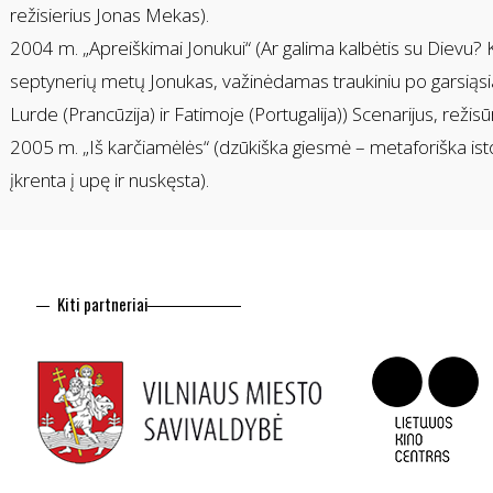
režisierius Jonas Mekas).
2004 m. „Apreiškimai Jonukui“ (Ar galima kalbėtis su Dievu?
septynerių metų Jonukas, važinėdamas traukiniu po garsiąsia
Lurde (Prancūzija) ir Fatimoje (Portugalija)) Scenarijus, reži
2005 m. „Iš karčiamėlės“ (dzūkiška giesmė – metaforiška istori
įkrenta į upę ir nuskęsta).
Kiti partneriai