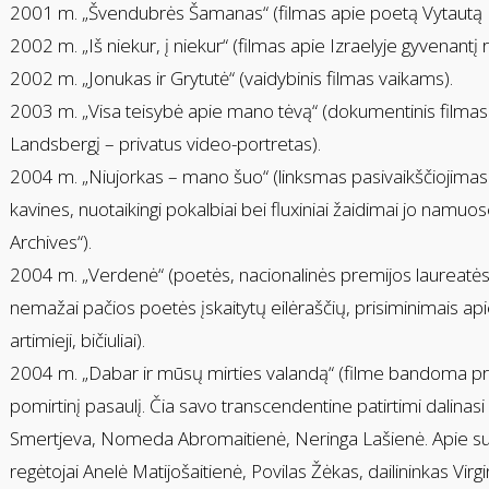
2001 m. „Švendubrės Šamanas“ (filmas apie poetą Vytautą P
2002 m. „Iš niekur, į niekur“ (filmas apie Izraelyje gyvenantį 
2002 m. „Jonukas ir Grytutė“ (vaidybinis filmas vaikams).
2003 m. „Visa teisybė apie mano tėvą“ (dokumentinis filmas 
Landsbergį – privatus video-portretas).
2004 m. „Niujorkas – mano šuo“ (linksmas pasivaikščiojim
kavines, nuotaikingi pokalbiai bei fluxiniai žaidimai jo nam
Archives“).
2004 m. „Verdenė“ (poetės, nacionalinės premijos laureatės
nemažai pačios poetės įskaitytų eilėraščių, prisiminimais api
artimieji, bičiuliai).
2004 m. „Dabar ir mūsų mirties valandą“ (filme bandoma pr
pomirtinį pasaulį. Čia savo transcendentine patirtimi dalina
Smertjeva, Nomeda Abromaitienė, Neringa Lašienė. Apie subt
regėtojai Anelė Matijošaitienė, Povilas Žėkas, dailininkas Virg