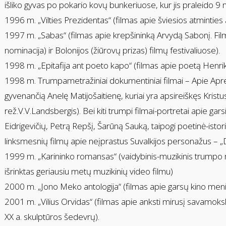
išliko gyvas po pokario kovų bunkeriuose, kur jis praleido 9 
1996 m. „Vilties Prezidentas“ (filmas apie šviesios atminties
1997 m. „Sabas“ (filmas apie krepšininką Arvydą Sabonį. Fi
nominacija) ir Bolonijos (žiūrovų prizas) filmų festivaliuose).
1998 m. „Epitafija ant poeto kapo“ (filmas apie poetą Henriką
1998 m. Trumpametražiniai dokumentiniai filmai – Apie Aprei
gyvenančią Anelę Matijošaitienę, kuriai yra apsireiškęs Kristu
rež.V.V.Landsbergis). Bei kiti trumpi filmai-portretai apie gars
Eidrigevičių, Petrą Repšį, Šarūną Sauką, taipogi poetinė-isto
linksmesnių filmų apie neįprastus Suvalkijos personažus – „Dv
1999 m. „Karininko romansas“ (vaidybinis-muzikinis trumpo 
išrinktas geriausiu metų muzikinių video filmu)
2000 m. „Jono Meko antologija“ (filmas apie garsų kino meni
2001 m. „Vilius Orvidas“ (filmas apie anksti mirusį savamoksl
XX a. skulptūros šedevrų).