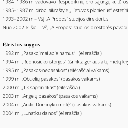
1984–1986 m. vadovavo Respublikinių profsąjungų kultūros 
1985–1987 m. dirbo laikraštyje „Lietuvos pionierius“ estetini
1993–2002 m.– VšĮ „A Propos“ studijos direktorius.
Nuo 2002 iki šiol – VšĮ „A Propos“ studijos direktorės pavaduo
Išleistos knygos
1992 m. „Pasakojimai apie namus“ (eilėraščiai)
1994 m. „Rudnosiuko istorijos“ (išrinkta geriausia tų metų k
1995 m. „Pasakos-nepasakos“ (eilėraščiai vaikams)
1999 m. „Obuolių pasakos“ (pasakos vaikams)
2000 m. „Tik sapnininkas“ (eilėraščiai)
2003 m. „Angelų pasakos“ (pasakos vaikams)
2004 m. „Arklio Dominyko meilė“ (pasakos vaikams)
2004 m. „Lunatikų dainos“ (eilėraščiai)