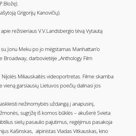
.Bložę).
rašytoją Grigorijų Kanovičių).
apie režisieriaus V.V.Landsbergio tėvą Vytautą
as su Jonu Meku po jo mėgstamas Manhattan’o
uose Broadway, darbovietėje „Anthology Film
 Nijolės Miliauskaitės videoportretas. Filme skamba
e vieną garsiausių Lietuvos poečių dalinasi jos
askleisti nežinomybės uždangą į anapusinį,
si žmonės, sugrįžę iš komos būklės – akušerė Svieta
ilius sielų pasaulio pajutimus, regėjimus pasakoja
inijus Kašinskas, alpinistas Vladas Vitkauskas, kino