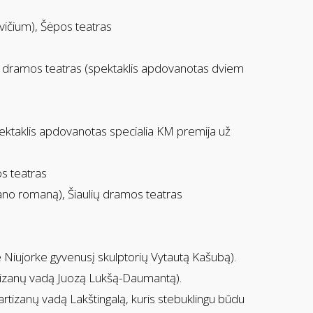
vičium), Šėpos teatras
ulių dramos teatras (spektaklis apdovanotas dviem
pektaklis apdovanotas specialia KM premija už
os teatras
jano romaną), Šiaulių dramos teatras
Niujorke gyvenusį skulptorių Vytautą Kašubą).
tizanų vadą Juozą Lukšą-Daumantą).
partizanų vadą Lakštingalą, kuris stebuklingu būdu