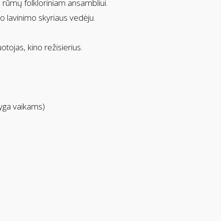
rūmų folkloriniam ansambliui.
o lavinimo skyriaus vedėju.
tojas, kino režisierius.
nyga vaikams)