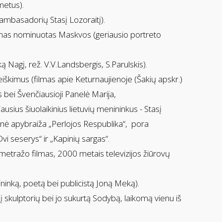
metus).
 ambasadorių Stasį Lozoraitį).
lmas nominuotas Maskvos (geriausio portreto
 Nagį, rež. V.V.Landsbergis, S.Parulskis).
škimus (filmas apie Keturnaujienoje (Šakių apskr.)
s bei Švenčiausioji Panelė Marija,
iausius šiuolaikinius lietuvių menininkus - Stasį
rinė apybraiža „Perlojos Respublika“, pora
i seserys“ ir „Kapinių sargas“.
metražo filmas, 2000 metais televizijos žiūrovų
ninką, poetą bei publicistą Joną Meką).
į skulptorių bei jo sukurtą Sodybą, laikomą vienu iš