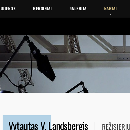
UJIENOS
RENGINIAI
GALERIJA
NARIAI
S
Vytautas V. Landsbergis
REŽISIERIŲ