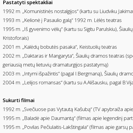
Pastatyti spektakliai
1992 m. „Komunistinės nostalgijos“ (kartu su Liudviku Jakima
1993 m. „Kelionė į Pasaulio galą“ 1992 m. Lėlės teatras
1995 m. „Iš gyvenimo vėlių“ (kartu su Sigitu Parulskiu), Šia
Kristoforais)
2001 m. „Kalėdų bobutės pasaka“, Keistuolių teatras
2002 m. „Daktaras ir Mangaryta“, Šiaulių dramos teatras (s
geriausią metų lietuvių dramaturgijos pastatymą)
2003 m. „Intymi išpažintis“ (pagal I.Bergmaną), Šiaulių dram
2004 m. „Lelijos romansas“ (kartu su A.Ališausku, pagal B.Vi
Sukurti filmai
1992 m. „Svečiuose pas Vytautą Kašubą“ (TV apybraiža apie 
1995 m. „Baladė apie Daumantą“ (filmas apie legendinį par
1995 m. „Povilas Pečiulaitis-Lakštingala“ (filmas apie garsų 