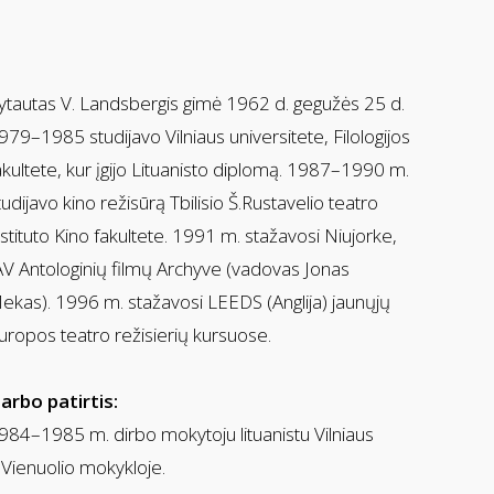
ytautas V. Landsbergis gimė 1962 d. gegužės 25 d.
979–1985 studijavo Vilniaus universitete, Filologijos
akultete, kur įgijo Lituanisto diplomą. 1987–1990 m.
tudijavo kino režisūrą Tbilisio Š.Rustavelio teatro
nstituto Kino fakultete. 1991 m. stažavosi Niujorke,
AV Antologinių filmų Archyve (vadovas Jonas
ekas). 1996 m. stažavosi LEEDS (Anglija) jaunųjų
uropos teatro režisierių kursuose.
arbo patirtis:
984–1985 m. dirbo mokytoju lituanistu Vilniaus
.Vienuolio mokykloje.