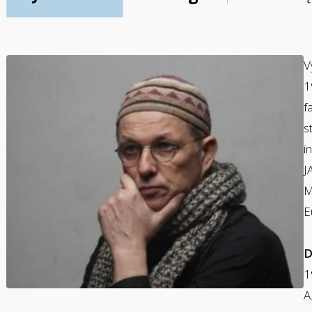
V
1
f
s
i
J
M
E
D
1
A