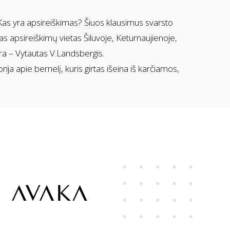
 Kas yra apsireiškimas? Šiuos klausimus svarsto
s apsireiškimų vietas Šiluvoje, Keturnaujienoje,
sūra – Vytautas V.Landsbergis.
ja apie bernelį, kuris girtas išeina iš karčiamos,