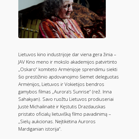
Lietuvos kino industrijoje dar viena gera žinia –
JAV Kino meno ir mokslo akademijos patvirtinto
„Oskaro“ komiteto Armėnijoje sprendimu siekti
šio prestižinio apdovanojimo šiemet deleguotas
Armėnijos, Lietuvos ir Vokietijos bendros
gamybos filmas „Aurora‘s Sunrise“ (rež. Inna
Sahakyan). Savo ruožtu Lietuvos prodiuseriai
Justė Michailinaitė ir Kęstutis Drazdauskas
pristato oficialų lietuvišką filmo pavadinimą –
„Sielų aukcionas. Neįtikėtina Auroros
Mardiganian istorija“.