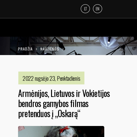
LT
EN
PRADŽIA
NAUJIENOS
ARMĖNIJOS, LIETUVOS IR VOKIETIJOS
BENDROS GAMYBOS FILMAS PRETENDUOS Į
2022 rugsėjo 23, Penktadienis
„OSKARĄ“
Armėnijos, Lietuvos ir Vokietijos
bendros gamybos filmas
pretenduos į „Oskarą“