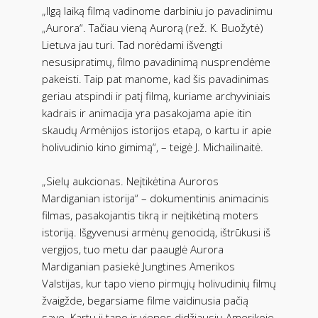
„Ilgą laiką filmą vadinome darbiniu jo pavadinimu
„Aurora“. Tačiau vieną Aurorą (rež. K. Buožytė)
Lietuva jau turi. Tad norėdami išvengti
nesusipratimų, filmo pavadinimą nusprendėme
pakeisti. Taip pat manome, kad šis pavadinimas
geriau atspindi ir patį filmą, kuriame archyviniais
kadrais ir animacija yra pasakojama apie itin
skaudų Armėnijos istorijos etapą, o kartu ir apie
holivudinio kino gimimą“, – teigė J. Michailinaitė.
„Sielų aukcionas. Neįtikėtina Auroros
Mardiganian istorija“ – dokumentinis animacinis
filmas, pasakojantis tikrą ir neįtikėtiną moters
istoriją. Išgyvenusi armėnų genocidą, ištrūkusi iš
vergijos, tuo metu dar paauglė Aurora
Mardiganian pasiekė Jungtines Amerikos
Valstijas, kur tapo vieno pirmųjų holivudinių filmų
žvaigžde, begarsiame filme vaidinusia pačią
save. Kartu ji tapo ir vienos didžiausių Amerikoje