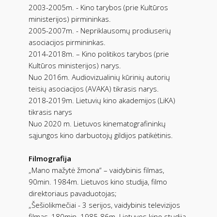
2003-2005m. - Kino tarybos (prie Kultūros
ministerijos) pirmininkas.
2005-2007m. - Nepriklausomų prodiuserių
asociacijos pirmininkas.
2014-2018m. – Kino politikos tarybos (prie
Kultūros ministerijos) narys.
Nuo 2016m. Audiovizualinių kūrinių autorių
teisių asociacijos (AVAKA) tikrasis narys.
2018-2019m. Lietuvių kino akademijos (LiKA)
tikrasis narys
Nuo 2020 m. Lietuvos kinematografininkų
sąjungos kino darbuotojų gildijos patikėtinis.
Filmografija
„Mano mažytė žmona“ – vaidybinis filmas,
90min. 1984m. Lietuvos kino studija, filmo
direktoriaus pavaduotojas;
„Šešiolikmečiai - 3 serijos, vaidybinis televizijos
filmas, 180min. 1985-86m. Lietuvos kino studija,