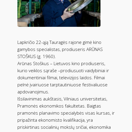
Lapkričio 22-ąją Tauragės rajone gimė kino
gamybos specialistas, prodiuseris ARŪNAS
STOŠKUS (g. 1960).
Arūnas Stoškus – Lietuvos kino prodiuseris,
kurio veiklos sąraše –prodiusuoti vaidybiniai ir
dokumentiniai filmai, televizijos laidos. Filmai
pelnė įvairiuose tarptautiniuose festivaliuose
apdovanojimus.
Išsilavinimas aukštasis, Vilniaus universitetas,
Pramonės ekonomikos fakultetas. Baigtas
pramonės planavimo specialybės visas kursas, ir
pripažinta ekonomisto kvalifikacija, yra
priskirtinas socialinių mokslų sričiai, ekonomika