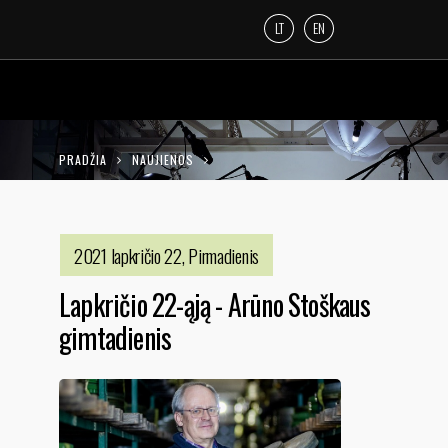
LT
EN
PRADŽIA
NAUJIENOS
LAPKRIČIO 22-ĄJĄ - ARŪNO STOŠKAUS
GIMTADIENIS
2021 lapkričio 22, Pirmadienis
Lapkričio 22-ąją - Arūno Stoškaus
gimtadienis