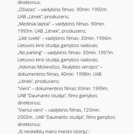
direktorius;
„Džiazas“ – vaidybinis filmas- 90min. 1992m.
UAB „Litnek“, prodiuseris;
„Mediniai laiptai“ – vaidybinis filmas- 90min.
1993m. UAB „Litnek“, prodiuseris;
„Likit sveiki“ – vaidybinis filmas- 30min. 1996m.
Lietuvos kino studija, gamybos vadovas;
„No parking“ – vaidybinis filmas- 30min. 1997m.
Lietuvos kino studija, gamybos vadovas;
„Adomas Mickevičius. Realybės versijos“ –
dokumentinis filmas, 40min. 1998m. UAB
„Litnek“, prodiuseris;
“Vieni” – dokumentinis filmas 30min. 1999m.
UAB “Daumanto studija”, filmo gamybos
direktorius;
“Vienui vieni” – vaidybinis filmas, 120min.
2003m., UAB “Daumanto studija”, filmo gamybos
direktorius;
„Iš neskelbtų mano miesto istorijų“-