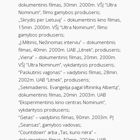
dokumentinis filmas, 30min. 2000m. VŠĮ “Ultra
Nominum”, filmo gamybos prodiuseris;
„Skrydis per Lietuvą“ – dokumentinis kino filmas,
15min. 2000m. VŠĮ “Ultra Nominum”, filmo
gamybos prodiuseris;
„J.Miltinis, Nežinomas interviu“ – dokumentinis
filmas, 40min. 2000m. UAB „Litnek“, prodiuseris;
„Viena“ – dokumentinis filmas, 20min. 2000m.
VŠĮ “Ultra Nominum”, vykdantysis prodiuseris;
“Paskutinis vagonas” – vaidybinis filmas, 28min.
2002m. UAB “Litnek”, prodiuseris;
„Sekmadienis. Evangelija pagal liftininką Albertą“,
dokumentinis filmas, 20min. 2003m. UAB
“Eksperimentinis kino centras Nominum”,
vykdantysis prodiuseris;
“Getas” – vaidybinis filmas, 90min. 2003m. PĮ
„Seansas“, gamybos vadovas;
“Countdown“ arba „Tas, kurio nėra” –
dokumentinis filmas, 50min. 2004m. UAB