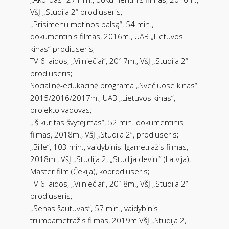
VšĮ „Studija 2“ prodiuseris;
„Prisimenu motinos balsą“, 54 min.,
dokumentinis filmas, 2016m., UAB „Lietuvos
kinas“ prodiuseris;
TV 6 laidos, „Vilniečiai“, 2017m., VšĮ „Studija 2“
prodiuseris;
Socialinė-edukacinė programa „Svečiuose kinas“
2015/2016/2017m., UAB „Lietuvos kinas“,
projekto vadovas;
„Iš kur tas švytėjimas“, 52 min. dokumentinis
filmas, 2018m., VšĮ „Studija 2“, prodiuseris;
„Bille“, 103 min., vaidybinis ilgametražis filmas,
2018m., VšĮ „Studija 2, „Studija devini“ (Latvija),
Master film (Čekija), koprodiuseris;
TV 6 laidos, „Vilniečiai“, 2018m., VšĮ „Studija 2“
prodiuseris;
„Senas šautuvas“, 57 min., vaidybinis
trumpametražis filmas, 2019m VšĮ „Studija 2,