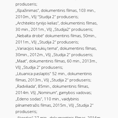
prodiuseris;
„Išpažinimas“, dokumentinis filmas, 103 min.,
2010m., VšĮ “Studija 2” prodiuseris;
„Architekto tyrėjo kelias“, dokumentinis filmas,
30 min., 2011m., VšĮ „Studija2“ prodiuseris;
„Nebalta drobė“ dokumentinis filmas, 50min.,
2011m., VšĮ „Studija 2“ prodiuseris;
„Variacijos kaukių tema“, dokumentinis filmas,
30min., 2012m., VšĮ „Studija 2“ prodiuseris;
„Maat“, dokumentinis filmas, 60 min., 2013m.,
VšĮ „Studija 2“ prodiuseris;
„Lituanica paslaptis“ 52 min., dokumentinis
filmas, 2013m., VšĮ „Studija 2“ prodiuseris;
„Radviliada“, 85min., dokumentinis filmas,
2014m. VšĮ „Nominum“, gamybos vadovas;
„Edeno sodas“, 110 min., vaidybinis
pilnametražis filmas, 2015m., VšĮ „Studija 2“
prodiuseris;
„Akordas“ 27 min., dokumentinis filmas, 2016m.,