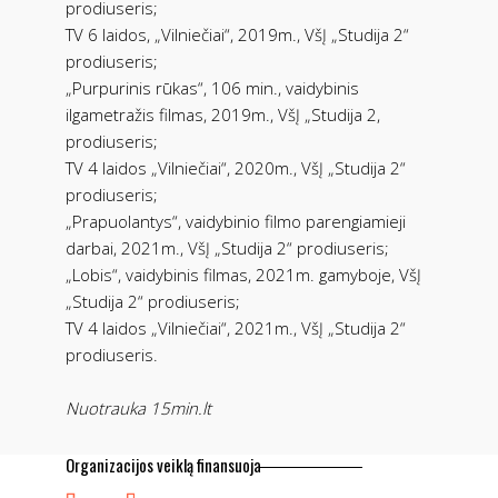
prodiuseris;
TV 6 laidos, „Vilniečiai“, 2019m., VšĮ „Studija 2“
prodiuseris;
„Purpurinis rūkas“, 106 min., vaidybinis
ilgametražis filmas, 2019m., VšĮ „Studija 2,
prodiuseris;
TV 4 laidos „Vilniečiai“, 2020m., VšĮ „Studija 2“
prodiuseris;
„Prapuolantys“, vaidybinio filmo parengiamieji
darbai, 2021m., VšĮ „Studija 2“ prodiuseris;
„Lobis“, vaidybinis filmas, 2021m. gamyboje, VšĮ
„Studija 2“ prodiuseris;
TV 4 laidos „Vilniečiai“, 2021m., VšĮ „Studija 2“
prodiuseris.
Nuotrauka 15min.lt
Organizacijos veiklą finansuoja