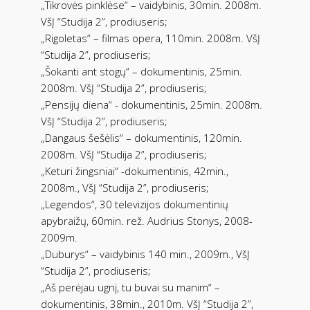
„Tikrovės pinklėse“ – vaidybinis, 30min. 2008m.
VšĮ “Studija 2”, prodiuseris;
„Rigoletas“ – filmas opera, 110min. 2008m. VšĮ
“Studija 2”, prodiuseris;
„Šokanti ant stogų“ – dokumentinis, 25min.
2008m. VšĮ “Studija 2”, prodiuseris;
„Pensijų diena“ - dokumentinis, 25min. 2008m.
VšĮ “Studija 2”, prodiuseris;
„Dangaus šešėlis“ – dokumentinis, 120min.
2008m. VšĮ “Studija 2”, prodiuseris;
„Keturi žingsniai“ -dokumentinis, 42min.,
2008m., VšĮ “Studija 2”, prodiuseris;
„Legendos“, 30 televizijos dokumentinių
apybraižų, 60min. rež. Audrius Stonys, 2008-
2009m.
„Duburys“ – vaidybinis 140 min., 2009m., VšĮ
“Studija 2”, prodiuseris;
„Aš perėjau ugnį, tu buvai su manim“ –
dokumentinis, 38min., 2010m. VšĮ “Studija 2”,