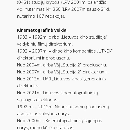
(04S1) studijų krypčiai (LRV 2001m. balandžio
4d. nutarimas Nr. 368 (LRV 2007m sausio 31d.
nutarimo 107 redakcija).
Kinematografinė veikla:
1983 – 1992m. dirbo „Lietuvos kino studijoje“
vaidybinių filmų direktoriumi.
1992 – 2007m. – dirbo kino kompanijos „LITNEK”
direktoriumi ir prodiuseriu.
Nuo 2004m. dirba VšĮ „Studija 2” prodiuseriu.
Nuo 2007m. dirba VšĮ „Studija 2” direktoriumi.
Nuo 2013m. UAB „Lietuvos kinas“ generalinis
direktorius.
Nuo 2021m. Lietuvos kinematografininkų
sąjungos direktorius.
1992 m. – 2012m. Nepriklausomų prodiuserių
asociacijos valdybos narys.
Nuo 2000m. - Kinematografininkų sąjungos
narys, meno kūrėjo statusas.