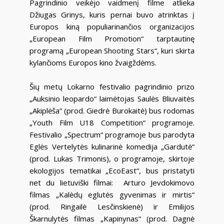
Pagrindinio veikėjo vaidmenį filme atlieka
Džiugas Grinys, kuris pernai buvo atrinktas į
Europos kiną populiarinančios organizacijos
„European Film Promotion“ tarptautinę
programą „European Shooting Stars“, kuri skirta
kylančioms Europos kino žvaigždėms.
Šių metų Lokarno festivalio pagrindinio prizo
„Auksinio leopardo“ laimėtojas Saulės Bliuvaitės
„Akiplėša“ (prod. Giedrė Burokaitė) bus rodomas
„Youth Film U18 Competition“ programoje.
Festivalio „Spectrum“ programoje bus parodyta
Eglės Vertelytės kulinarinė komedija „Gardutė“
(prod. Lukas Trimonis), o programoje, skirtoje
ekologijos tematikai „EcoEast“, bus pristatyti
net du lietuviški filmai: Arturo Jevdokimovo
filmas „Kalėdų eglutės gyvenimas ir mirtis“
(prod. Ringailė Lesčinskienė) ir Emilijos
Škarnulytės filmas „Kapinynas“ (prod. Dagnė