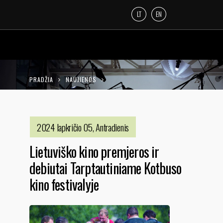
LT
EN
PRADŽIA
NAUJIENOS
LIETUVIŠKO KINO PREMJEROS IR DEBIUTAI
TARPTAUTINIAME KOTBUSO KINO
2024 lapkričio 05, Antradienis
FESTIVALYJE
Lietuviško kino premjeros ir
debiutai Tarptautiniame Kotbuso
kino festivalyje