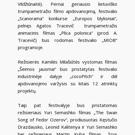
Vildžiūnaitė). Pernai geriausio lietuviško
trumpametražio filmo apdovanojimą, festivalio
„Scanorama“ konkurse „Europos blyksniai“,
pelnęs Agatos Tracevič trumpametražis
animacinis filmas „Plica polonica“ (prod. A.
Tracevič) bus rodomas festivalio „MIOB“
programoje.
Režisierės Kamilės Milašiūtės vystomas filmas
„Šeimos jausmai“ bus pristatytas festivalio
industrinėje dalyje „cocoPitch“ ir dėl
apdovanojimo varžysis su kitais 12 atrinktų
projektų.
Taip pat festivalyje bus pristatomas
režisieriaus Yuri Semashko filmas „The Swan
Song of Fedor Ozerov“, prodiusuotas Kęstučio
Drazdausko, Leonid Kalitenya ir Yuri Semashko
bei režisieriaus Martin Kuba filmas „Trys