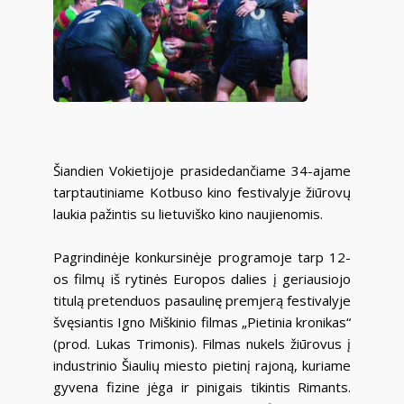
Šiandien Vokietijoje prasidedančiame 34-ajame
tarptautiniame Kotbuso kino festivalyje žiūrovų
laukia pažintis su lietuviško kino naujienomis.
Pagrindinėje konkursinėje programoje tarp 12-
os filmų iš rytinės Europos dalies į geriausiojo
titulą pretenduos pasaulinę premjerą festivalyje
švęsiantis Igno Miškinio filmas „Pietinia kronikas“
(prod. Lukas Trimonis). Filmas nukels žiūrovus į
industrinio Šiaulių miesto pietinį rajoną, kuriame
gyvena fizine jėga ir pinigais tikintis Rimants.