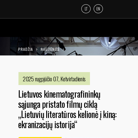
LT
EN
PRADŽIA
NAUJIENOS
LIETUVOS KINEMATOGRAFININKŲ SĄJUNGA
PRISTATO FILMŲ CIKLĄ „LIETUVIŲ
2025 rugpjūčio 07, Ketvirtadienis
LITERATŪROS KELIONĖ Į KINĄ: EKRANIZACIJŲ
Lietuvos kinematografininkų
ISTORIJA“
sąjunga pristato filmų ciklą
„Lietuvių literatūros kelionė į kiną:
ekranizacijų istorija“