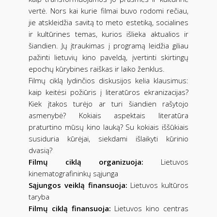
vertė. Nors kai kurie filmai buvo rodomi rečiau,
jie atskleidžia savitą to meto estetiką, socialines
ir kultūrines temas, kurios išlieka aktualios ir
šiandien. Jų įtraukimas į programą leidžia giliau
pažinti lietuvių kino paveldą, įvertinti skirtingų
epochų kūrybines raiškas ir laiko ženklus.
Filmų ciklą lydinčios diskusijos kelia klausimus:
kaip keitėsi požiūris į literatūros ekranizacijas?
Kiek įtakos turėjo ar turi šiandien rašytojo
asmenybė? Kokiais aspektais literatūra
praturtino mūsų kino lauką? Su kokiais iššūkiais
susiduria kūrėjai, siekdami išlaikyti kūrinio
dvasią?
Filmų ciklą organizuoja:
Lietuvos
kinematografininkų sąjunga
Sąjungos veiklą finansuoja:
Lietuvos kultūros
taryba
Filmų ciklą finansuoja:
Lietuvos kino centras