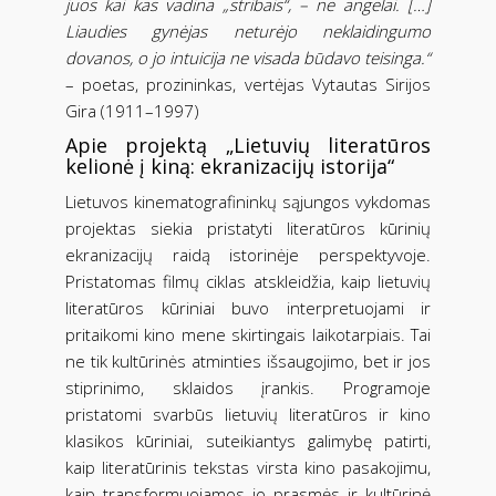
juos kai kas vadina „stribais“, – ne angelai. […]
Liaudies gynėjas neturėjo neklaidingumo
dovanos, o jo intuicija ne visada būdavo teisinga.“
– poetas, prozininkas, vertėjas Vytautas Sirijos
Gira (1911–1997)
Apie projektą „Lietuvių literatūros
kelionė į kiną: ekranizacijų istorija“
Lietuvos kinematografininkų sąjungos vykdomas
projektas siekia pristatyti literatūros kūrinių
ekranizacijų raidą istorinėje perspektyvoje.
Pristatomas filmų ciklas atskleidžia, kaip lietuvių
literatūros kūriniai buvo interpretuojami ir
pritaikomi kino mene skirtingais laikotarpiais. Tai
ne tik kultūrinės atminties išsaugojimo, bet ir jos
stiprinimo, sklaidos įrankis. Programoje
pristatomi svarbūs lietuvių literatūros ir kino
klasikos kūriniai, suteikiantys galimybę patirti,
kaip literatūrinis tekstas virsta kino pasakojimu,
kaip transformuojamos jo prasmės ir kultūrinė