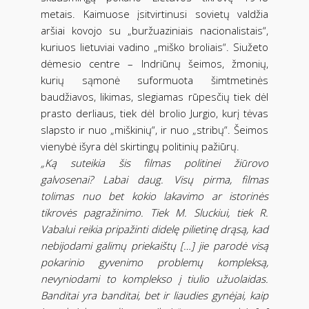
metais. Kaimuose įsitvirtinusi sovietų valdžia
aršiai kovojo su „buržuaziniais nacionalistais“,
kuriuos lietuviai vadino „miško broliais“. Siužeto
dėmesio centre – Indriūnų šeimos, žmonių,
kurių sąmonė suformuota šimtmetinės
baudžiavos, likimas, slegiamas rūpesčių tiek dėl
prasto derliaus, tiek dėl brolio Jurgio, kurį tėvas
slapsto ir nuo „miškinių“, ir nuo „stribų“. Šeimos
vienybė išyra dėl skirtingų politinių pažiūrų.
„Ką suteikia šis filmas politinei žiūrovo
galvosenai? Labai daug. Visų pirma, filmas
tolimas nuo bet kokio lakavimo ar istorinės
tikrovės pagražinimo. Tiek M. Sluckiui, tiek R.
Vabalui reikia pripažinti didelę pilietinę drąsą, kad
nebijodami galimų priekaištų […] jie parodė visą
pokarinio gyvenimo problemų kompleksą,
nevyniodami to komplekso į tiulio užuolaidas.
Banditai yra banditai, bet ir liaudies gynėjai, kaip