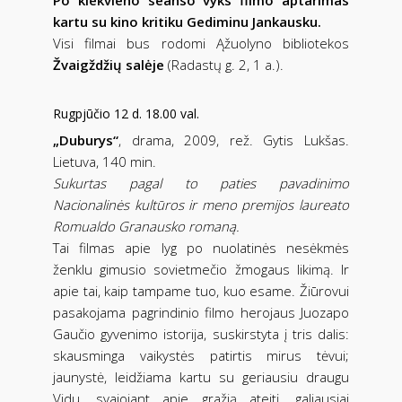
Po kiekvieno seanso vyks filmo aptarimas
kartu su kino kritiku Gediminu Jankausku.
Visi filmai bus rodomi Ąžuolyno bibliotekos
Žvaigždžių salėje
(Radastų g. 2, 1 a.).
Rugpjūčio 12 d. 18.00 val.
„Duburys“
, drama, 2009, rež. Gytis Lukšas.
Lietuva, 140 min.
Sukurtas pagal to paties pavadinimo
Nacionalinės kultūros ir meno premijos laureato
Romualdo Granausko romaną.
Tai filmas apie lyg po nuolatinės nesėkmės
ženklu gimusio sovietmečio žmogaus likimą. Ir
apie tai, kaip tampame tuo, kuo esame. Žiūrovui
pasakojama pagrindinio filmo herojaus Juozapo
Gaučio gyvenimo istorija, suskirstyta į tris dalis:
skausminga vaikystės patirtis mirus tėvui;
jaunystė, leidžiama kartu su geriausiu draugu
Vidu, svajojant apie gražią ateitį, galiausiai