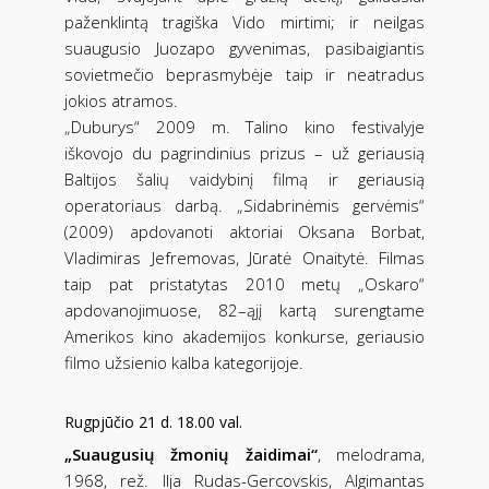
paženklintą tragiška Vido mirtimi; ir neilgas
suaugusio Juozapo gyvenimas, pasibaigiantis
sovietmečio beprasmybėje taip ir neatradus
jokios atramos.
„Duburys“ 2009 m. Talino kino festivalyje
iškovojo du pagrindinius prizus – už geriausią
Baltijos šalių vaidybinį filmą ir geriausią
operatoriaus darbą. „Sidabrinėmis gervėmis“
(2009) apdovanoti aktoriai Oksana Borbat,
Vladimiras Jefremovas, Jūratė Onaitytė. Filmas
taip pat pristatytas 2010 metų „Oskaro“
apdovanojimuose, 82–ąjį kartą surengtame
Amerikos kino akademijos konkurse, geriausio
filmo užsienio kalba kategorijoje.
Rugpjūčio 21 d. 18.00 val.
„Suaugusių žmonių žaidimai“
, melodrama,
1968, rež. Ilja Rudas-Gercovskis, Algimantas