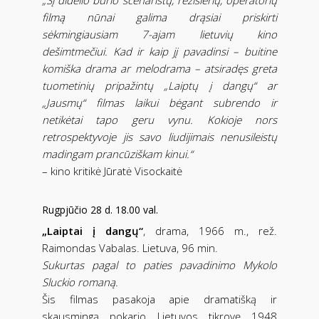
„Šį didelio būrio scenaristų, režisierių, operatorių
filmą nūnai galima drąsiai priskirti
sėkmingiausiam 7-ajam lietuvių kino
dešimtmečiui. Kad ir kaip jį pavadinsi – buitine
komiška drama ar melodrama – atsiradęs greta
tuometinių pripažintų „Laiptų į dangų“ ar
„Jausmų“ filmas laikui bėgant subrendo ir
netikėtai tapo geru vynu. Kokioje nors
retrospektyvoje jis savo liudijimais nenusileistų
madingam prancūziškam kinui.“
– kino kritikė Jūratė Visockaitė
Rugpjūčio 28 d. 18.00 val.
„Laiptai į dangų“
, drama, 1966 m., rež.
Raimondas Vabalas. Lietuva, 96 min.
Sukurtas pagal to paties pavadinimo Mykolo
Sluckio romaną.
Šis filmas pasakoja apie dramatišką ir
skausmingą pokario Lietuvos tikrovę 1948