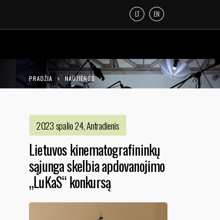
LT
EN
PRADŽIA
NAUJIENOS
LIETUVOS KINEMATOGRAFININKŲ SĄJUNGA
SKELBIA APDOVANOJIMO „LUKAS“ KONKURSĄ
2023 spalio 24, Antradienis
Lietuvos kinematografininkų
sąjunga skelbia apdovanojimo
„LuKaS“ konkursą