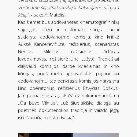
vertinami labiausiai, į jų sprendimus įsiklausoma.
Vertiname šią atsakomybę ir balsuojame už gerą
kiną,“,
- sako A. Matelis.
Kas šiemet bus apdovanotas kinematografininkų
sąjungos prizu ir diplomais spręs naujai
sudaryta apdovanojimo komisija: kino kritikė
Auksė Kancerevičiūtė, režisierius, scenaristas
Nerijus Milerius, režisierius Artūras
Jevdokimovas, režisierė Lina Lužytė. Tradiciškai
dalyvauti komisijos darbe kviečiamas ir kino
kūrėjas, prieš metu apdovanotas pagrindiniu
apdovanojimu, tad penktasis komisijos narys yra
kino operatorius, režisierius Eitvydas Doškus.
Jam pernai skirtas „LuKaS“ už dokumentinį filmą
„Čia buvo Vilnius“, „už šiuolaikišką dialogą su
poetinės dokumentikos tradicija ir vaizdo jėgą,
išreiškiančią miesto dvasią“.