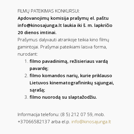
FILMŲ PATEIKIMAS KONKURSUI:
Apdovanojimų komisija prašymų el. paštu
info@kinosajunga.lt
laukia iki š. m. lapkričio
20 dienos imtinai.
Prašymus dalyvauti atrankoje teikia kino filmų
gamintojai. Prašymai pateikiami laisva forma,
nurodant:
filmo pavadinimą, režisieriaus vardą
pavardę;
filmo komandos narių, kurie priklauso
Lietuvos kinematografininkų sąjungai,
sąrašą;
filmo nuorodą su slaptažodžiu.
Informacija telefonu: (8 5) 212 07 59, mob.
+37066582137 arba el.p.
info@kinosajunga.lt