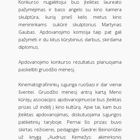
Konkurso nugalėtojui bus įteiktas laureato
pažymėjimas ir baso angelo su kino kamera
skulptūra, kurią prieš kelis metus kino
menininkams sukūrė skulptorius Martynas
Gaubas. Apdovanojimo komisija taip pat gali
pažymėti ir du kitus kūrybinius darbus, skirdama
diplomus.
Apdovanojimo konkurso rezultatus planuojama
paskelbti gruodžio mėnesį.
Kinematografininkų sąjunga ruošiasi ir dar vienai
šventei. Gruodžio mėnesį antrą kartą Meno
kūrėjų asociacijos apdovanojimuose bus įteiktas
prizas už indėlį į kino kultūrą. Apie tai, kam bus
įteiktas apdovanojimas, diskutuojama sąjungos
patikėtinių taryboje. Pernai šis prizas buvo
skirtas režisierei, pedagogei Giedrei Beinoriūtei
už knygą „Audrius Kemežys: akimirksnis