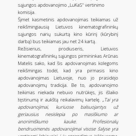
sąjungos apdovanojimo „LuKaS“ vertinimo
komisija.
Šįmet kasmetinis apdovanojimas teikiamas už
reikšmingiausią Lietuvos kinematografininkų
sąjungos narių sukurtą kino kūrinį (kūrybinį
darbą) bus teikiamas jau net 24 kartą.
Režisierius, prodiuseris, Lietuvos
kinematografininkų sąjungos pirmininkas Arūnas
Matelis sako, kad šis apdovanojimas kolegoms
reikšmingas todėl, kad yra pirmasis kino
apdovanojimas Lietuvoje, nuo jo prasidėjo
apdovanojimų tradicija. Be to, apdovanojimo
teikimas niekada nebuvo nutrūkęs, jis išlaiko
tęstinumą ir aukštą reikalavimų kartelę.
„Tai yra
apdovanojimai, kuriuose balsuojantys už
geriausius nesislepia po masiškumo ar
anonimiškumo kauke. Profesionalų
bendruomenės apdovanojimai visose šalyse yra