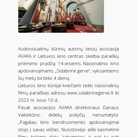
Audiovizualinių kūrinių autorių teisių asociacija
AVAKA ir Lietuvos kino centras skelbia paraiškų
priėmimo pradžią 14-iesiems Nacionalinio kino
apdovanojimams „Sidabrinė gervė“, vyksiantiems
šių metų birželio 4 dieną.
Lietuvos kino kūrėjai kviečiami teikti nacionalinių
filmų paraiškas adresu www.sidabrinegerve.lt iki
2023 m. kovo 10 d.
Pasak asociacijos AVAKA direktoriaus Dariaus
Vaitiekūno, didelių pokyčių nenumatyta:
„Pagaliau kino bendruomenės apdovanojimai
stojo į savas vėžias. Nusistovėjo aiški kasmetinė
filmų teikimo data, kategorijos ir net ta pati