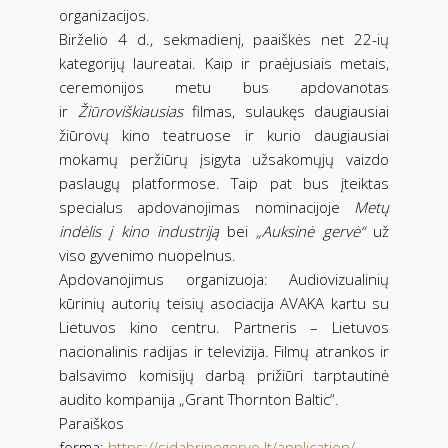
organizacijos.
Birželio 4 d., sekmadienį, paaiškės net 22-ių
kategorijų laureatai. Kaip ir praėjusiais metais,
ceremonijos metu bus apdovanotas
ir
Žiūroviškiausias
filmas, sulaukęs daugiausiai
žiūrovų kino teatruose ir kurio daugiausiai
mokamų peržiūrų įsigyta užsakomųjų vaizdo
paslaugų platformose. Taip pat bus įteiktas
specialus apdovanojimas nominacijoje
Metų
indėlis į kino industriją
bei
„Auksinė gervė“
už
viso gyvenimo nuopelnus.
Apdovanojimus organizuoja: Audiovizualinių
kūrinių autorių teisių asociacija AVAKA kartu su
Lietuvos kino centru. Partneris – Lietuvos
nacionalinis radijas ir televizija. Filmų atrankos ir
balsavimo komisijų darbą prižiūri tarptautinė
audito kompanija „Grant Thornton Baltic“.
Paraiškos
forma:
https://sidabrinegerve.lt/application/