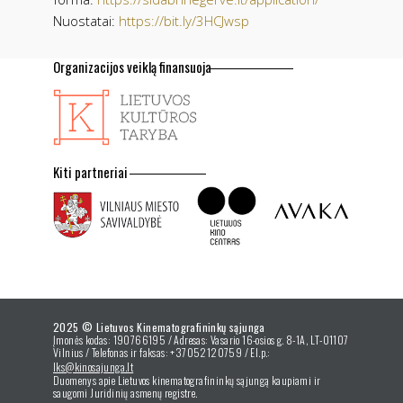
Nuostatai:
https://bit.ly/3HCJwsp
Organizacijos veiklą finansuoja
Kiti partneriai
2025 © Lietuvos Kinematografininkų sąjunga
Įmonės kodas: 190766195 / Adresas: Vasario 16-osios g. 8-1A, LT-01107
Vilnius / Telefonas ir faksas: +37052120759 / El.p.:
lks@kinosajunga.lt
Duomenys apie Lietuvos kinematografininkų sąjungą kaupiami ir
saugomi Juridinių asmenų registre.