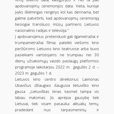
apdovanojimų ceremonijos data. Vieta, kurioje
įvyks iškilmingas renginys kol kas derinama, bet
galime patvirtinti, kad apdovanojimų ceremoniją
tiesiogiai transliuos mūsų partneris Lietuvos
nacionalinis radijas ir televizija.“
Į apdovanojimus pretenduoti gali ilgametražiai ir
trumpametražiai filmai, pateikti viešoms kino
peržiūroms Lietuvos kino teatruose arba buvo
pasiekiami vartotojams ne trumpiau nei 30
dienų užsakomųjų vaizdo paslaugų platformos
programoje laikotarpiu 2022 m. gegužės 2 d. –
2023 m. gegužės 1 d.
Lietuvos kino centro direktorius Laimonas
Ubavičius džiaugiasi išaugusia lietuviško kino
gausa. „Lietuviškas kinas kasmet tampa vis
labiau matomas. Jis aprėpia gausybę tiek
Lietuvai, tiek visam pasauliui aktualių temų,
pradedant nuo tarpasmeninių ir