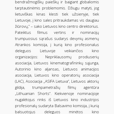
bendražmogiškų paieškų ir baigiant globaliomis
tarptautinėmis problemomis. Džiugu matyti, jog
lietuviškas kinas klesti tiek užsienyje, tiek
Lietuvoje, į kino sales pritraukdamas vis daugiau
žiūrovų,“ – sako Lietuvos kino centro direktorius.
Pateiktus filmus vertins ir nominacijų
trumpuosius sąrašus sudarys devynių asmenų
Atrankos komisija, į kurią kino profesionalus
deleguos Lietuvoje veikiančios kino
organizacijos: Nepriklausomų prodiuserių
asociacija, Lietuvos kinematografininkų sąjunga,
Autorinio kino aljansas, Lietuvos animacijos
asociacija, Lietuvos kino operatorių asociacija
(LAC), Asociacija „ASIFA Lietuva“, Lietuvos aktorių
gildija, trumpametražių filmų agentūra
„Lithuanian Shorts“. Kiekvienoje nominacijoje
nugalėtojus rinks iš Lietuvos kino industrijos
profesionalų sudaryta Balsavimo komisija, į kurią
balsuotojus deleguos minėtos kino