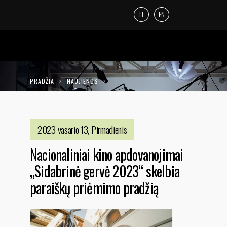
LT
EN
PRADŽIA
NAUJIENOS
NACIONALINIAI KINO APDOVANOJIMAI
„SIDABRINĖ GERVĖ 2023“ SKELBIA
2023 vasario 13, Pirmadienis
PARAIŠKŲ PRIĖMIMO PRADŽIĄ
Nacionaliniai kino apdovanojimai
„Sidabrinė gervė 2023“ skelbia
paraiškų priėmimo pradžią