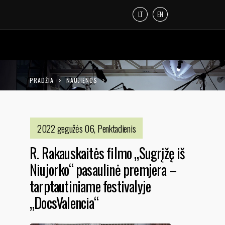
LT
EN
PRADŽIA
NAUJIENOS
R. RAKAUSKAITĖS FILMO „SUGRĮŽĘ IŠ
NIUJORKO“ PASAULINĖ PREMJERA –
2022 gegužės 06, Penktadienis
TARPTAUTINIAME FESTIVALYJE
R. Rakauskaitės filmo „Sugrįžę iš
„DOCSVALENCIA“
Niujorko“ pasaulinė premjera –
tarptautiniame festivalyje
„DocsValencia“