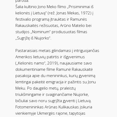
paroda.
Šalia kultinio Jono Meko filmo „Prisiminimai iš
kelionės į Lietuvą“ (rež. Jonas Mekas, 1972) į
festivalio programą įtrauktas ir Ramunės
Rakauskaitės režisuotas, Arūno Matelio bei
studijos „Nominum“ prodiusuotas filmas
„Sugrįžę iš Niujorko“.
Pastaraisiais metais gilindamasi į intriguojančias
Amerikos lietuvių patirtis ir išgyvenimus
(„Kelionės namo“, 2019), naujausiame savo
dokumentiniame filme Ramunė Rakauskaitė
pasakoja apie du menininkus, kurių gyvenimą
lemtingai pakeitė emigracija ir pažintis su Jonu
Meku. Po daugelio metų, praleistų
triukšmingame ir svaiginančiame Niujorke,
bičiuliai savo noru sugrįžta gyventi į Lietuvą.
Fotomenininkas Arūnas Kulikauskas įsikuria
vienkiemyje Ukmergės rajone, tapytojas