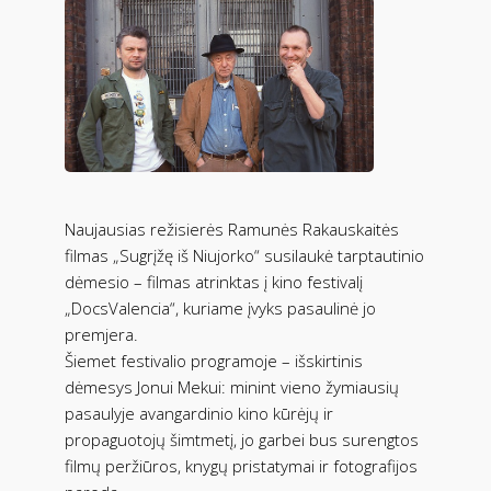
Naujausias režisierės Ramunės Rakauskaitės
filmas „Sugrįžę iš Niujorko“ susilaukė tarptautinio
dėmesio – filmas atrinktas į kino festivalį
„DocsValencia“, kuriame įvyks pasaulinė jo
premjera.
Šiemet festivalio programoje – išskirtinis
dėmesys Jonui Mekui: minint vieno žymiausių
pasaulyje avangardinio kino kūrėjų ir
propaguotojų šimtmetį, jo garbei bus surengtos
filmų peržiūros, knygų pristatymai ir fotografijos