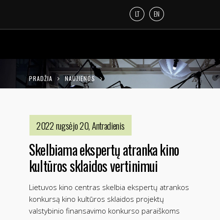
LT
EN
PRADŽIA
NAUJIENOS
SKELBIAMA EKSPERTŲ ATRANKA KINO
KULTŪROS SKLAIDOS VERTINIMUI
2022 rugsėjo 20, Antradienis
Skelbiama ekspertų atranka kino
kultūros sklaidos vertinimui
Lietuvos kino centras skelbia ekspertų atrankos
konkursą kino kultūros sklaidos projektų
valstybinio finansavimo konkurso paraiškoms