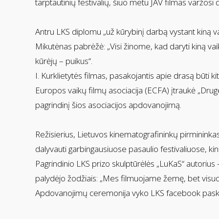
tarptautinių festivalių, šiuo metu JAV filmas varžos
Antru LKS diplomu „už kūrybinį darbą vystant kiną va
Mikutėnas pabrėžė: „Visi žinome, kad daryti kiną vaik
kūrėjų – puikus“.
I. Kurklietytės filmas, pasakojantis apie drasą būti 
Europos vaikų filmų asociacija (ECFA) įtraukė „Druge
pagrindinį šios asociacijos apdovanojimą.
Režisierius, Lietuvos kinematografininkų pirmininkas
dalyvauti garbingausiuose pasaulio festivaliuose, ki
Pagrindinio LKS prizo skulptūrėlės „LuKaS“ autorius 
palydėjo žodžiais: „Mes filmuojame žemę, bet visu
Apdovanojimų ceremonija vyko LKS facebook paskyroj