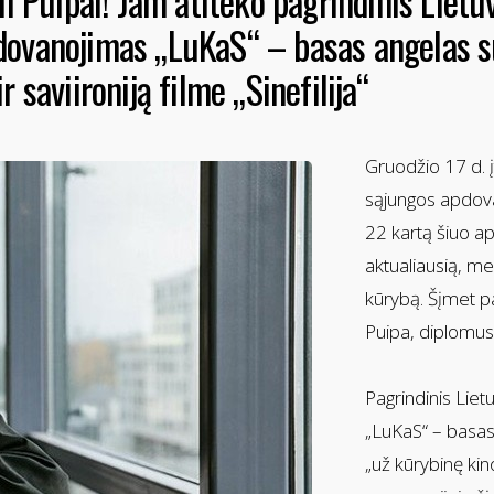
i Puipai! Jam atiteko pagrindinis Lietu
dovanojimas „LuKaS“ – basas angelas s
 saviironiją filme „Sinefilija“
Gruodžio 17 d. į
sąjungos apdova
22 kartą šiuo ap
aktualiausią, me
kūrybą. Šįmet p
Puipa, diplomus 
Pagrindinis Lie
„LuKaS“ – basas 
„už kūrybinę kino