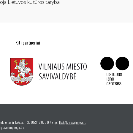
oja Lietuvos kultūros taryba.
Kiti partneriai
 Telefonas ir faksas: +37052120759 / El.p.:
lks@kinosajunga.lt
ų asmenų registre.