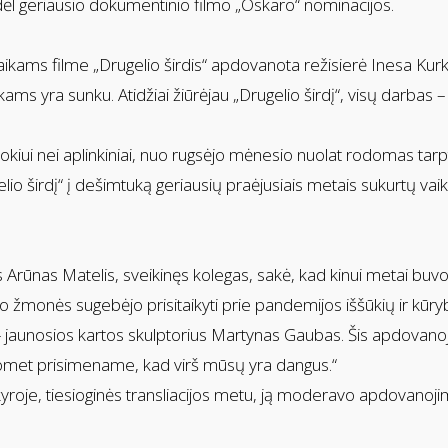
i dėl geriausio dokumentinio filmo „Oskaro“ nominacijos.
ikams filme „Drugelio širdis“ apdovanota režisierė Inesa Kurkl
ams yra sunku. Atidžiai žiūrėjau „Drugelio širdį“, visų darbas –
kitokiui nei aplinkiniai, nuo rugsėjo mėnesio nuolat rodomas tarp
lio širdį“ į dešimtuką geriausių praėjusiais metais sukurtų vai
 Arūnas Matelis, sveikinęs kolegas, sakė, kad kinui metai buvo 
no žmonės sugebėjo prisitaikyti prie pandemijos iššūkių ir kūry
- jaunosios kartos skulptorius Martynas Gaubas. Šis apdovanoji
omet prisimename, kad virš mūsų yra dangus.“
e, tiesioginės transliacijos metu, ją moderavo apdovanojimų 