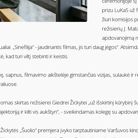
ceremonijoje šį 
prizu LuKaS už 
žiuri komisijos 
režisierių J. Mat
apdovanojimą my
ualiai. „Sinefilija“ - jaudinantis filmas, jis turi daug jėgos“. 
ad turi viltį stebinti ir keistis.
ę, sapnus, filmavimo aikštelėje gimstančias vizijas, sulaukė ir 
valiuose.
as skirtas režisierei Giedrei Žickytei „už išskirtinį kūrybinį 
 trajektoriją ir kilti vis aukštyn“, - sveikindamas kolegę su apdo
Žickytės „Šuolio“ premjera įvyko tarptautiniame Varšuvos kino 