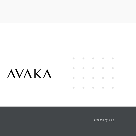
created by /
ap