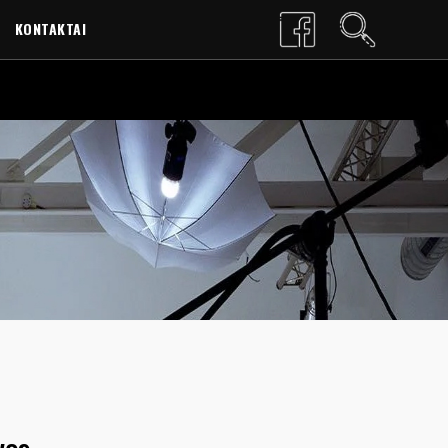
KONTAKTAI
LT
EN
– BASAS ANGELAS SU KINO KAMERA „UŽ KŪRYBINĘ KINO DRASĄ IR