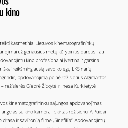
vos
u kino
teikti kasmetiniai Lietuvos kinematografininkų
nojimai už geriausius metų kūrybinius darbus. Jau
dovanojimu kino profesionalai įvertina ir garsina
niškai reikšmingiausią savo kolegų LKS narių
agrindinį apdovanojimą pelnė režisierius Algimantas
– režisierės Giedrė Žickytė ir Inesa Kurklietytė.
tuvos kinematografininkų sąjungos apdovanojimas
angelas su kino kamera - skirtas režisieriui A.Puipai
 drasą ir saviironiją filme „Sinefilija“. Apdovanojimų