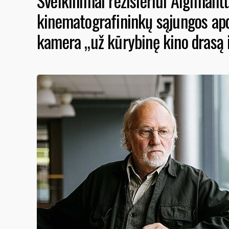
Sveikinimai režisieriui Algimantu
kinematografininkų sąjungos ap
kamera „už kūrybinę kino drasą ir