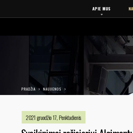
APIE MUS
NA
PRADŽIA
NAUJIENOS
SVEIKINIMAI REŽISIERIUI ALGIMANTUI PUIPAI! JAM ATITEKO PA
SAVIIRONIJĄ FILME „SINEFILIJA“
2021 gruodžio 17, Penktadienis