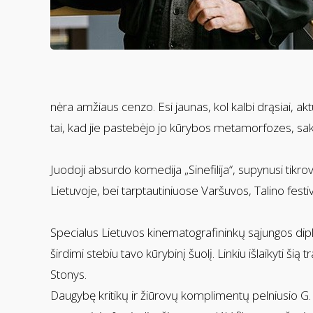
nėra amžiaus cenzo. Esi jaunas, kol kalbi drąsiai, akt
tai, kad jie pastebėjo jo kūrybos metamorfozes, sakė, k
Juodoji absurdo komedija „Sinefilija“, supynusi tikrov
Lietuvoje, bei tarptautiniuose Varšuvos, Talino festi
Specialus Lietuvos kinematografininkų sąjungos diplom
širdimi stebiu tavo kūrybinį šuolį. Linkiu išlaikyti šią
Stonys.
Daugybę kritikų ir žiūrovų komplimentų pelniusio G. 