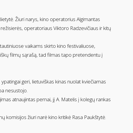
ietytė. Žiuri narys, kino operatorius Algimantas
 režisierės, operatoriaus Viktoro Radzevičiaus ir kitų
tautiniuose vaikams skirto kino festivaliuose,
kiškų filmų sąrašą, tad filmas tapo pretendentu į
ypatingai geri, lietuviškas kinas nuolat kviečiamas
ba nesustojo.
mas atnaujintas pernai, jį A. Matelis į kolegų rankas
komisijos žiuri narė kino kritikė Rasa Paukštytė.