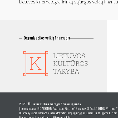
Lietuvos kinematografininkų sąjungos veiklą finansu
Organizacijos veiklą finansuoja
2025 © Lietuvos Kinematografininkų sąjunga
Įmonės kodas: 190766195 / Adresas: Vasario 16-osios g. 8-1A, LT-01107 Vilnius /
Duomenys apie Lietuvos kinematografininkų sąjungą kaupiami ir saugomi Juridini
kinosajunga.lt privatumo politikos nuostatai