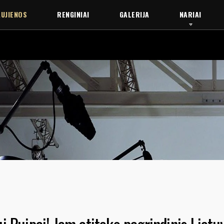
UJIENOS
RENGINIAI
GALERIJA
NARIAI
GRINDINIS LIETUVOS KINEMATOGRAFININKŲ SĄJUNGOS APDOVANOJIMAS „LUKAS“ 