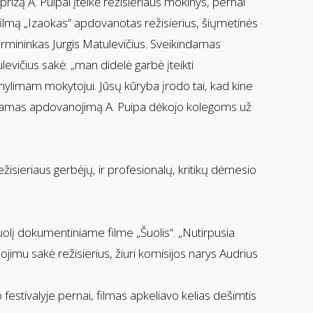
prizą A. Puipai įteikė režisieriaus mokinys, pernai
filmą „Izaokas“ apdovanotas režisierius, šiųmetinės
pirmininkas Jurgis Matulevičius. Sveikindamas
ulevičius sakė: „man didelė garbė įteikti
limam mokytojui. Jūsų kūryba įrodo tai, kad kine
Atsiimdamas apdovanojimą A. Puipa dėkojo kolegoms už
režisieriaus gerbėjų, ir profesionalų, kritikų dėmesio
šuolį dokumentiniame filme „Šuolis“. „Nutirpusia
vanojimu sakė režisierius, žiuri komisijos narys Audrius
festivalyje pernai, filmas apkeliavo kelias dešimtis