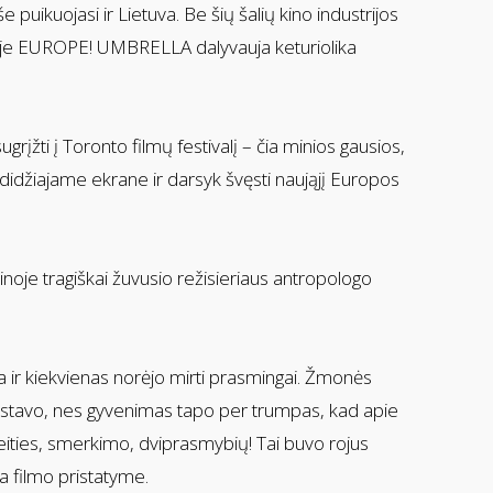
še puikuojasi ir Lietuva. Be šių šalių kino industrijos
yje EUROPE! UMBRELLA dalyvauja keturiolika
ti į Toronto filmų festivalį – čia minios gausios,
 didžiajame ekrane ir darsyk švęsti naująjį Europos
rainoje tragiškai žuvusio režisieriaus antropologo
čia ir kiekvienas norėjo mirti prasmingai. Žmonės
zistavo, nes gyvenimas tapo per trumpas, kad apie
teities, smerkimo, dviprasmybių! Tai buvo rojus
a filmo pristatyme.