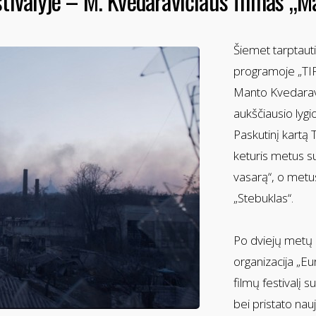
tivalyje – M. Kvedaravičiaus filmas „Ma
Šiemet tarptauti
programoje „TIF
Manto Kvedaravič
aukščiausio lygi
Paskutinį kartą 
keturis metus su
vasarą“, o metus
„Stebuklas“.
Po dviejų metų 
organizacija „Eu
filmų festivalį
bei pristato nau