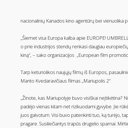
nacionalinių Kanados kino agentūrų bei vienuolika 
„Šiemet visa Europa kalba apie EUROPE! UMBRELLA. P
o prie industrijos stendų renkasi daugiau europieči
kiną“, – sako organizacijos „European film promoti
Tarp keturiolikos naujųjų filmų iš Europos, pasaulinio
Manto Kvedaravičiaus filmas „Mariupolis 2“.
„Žinote, kas Mariupolyje buvo visiškai neįtikėtina? N
padėjo vienas kitam net rizikuodami gyvybe. Jie rū
juos galvotum. Visi buvo patenkinti tuo, ką turėjo, 
pragare. Susiliečiantys trapūs drugelio sparnai. Mir