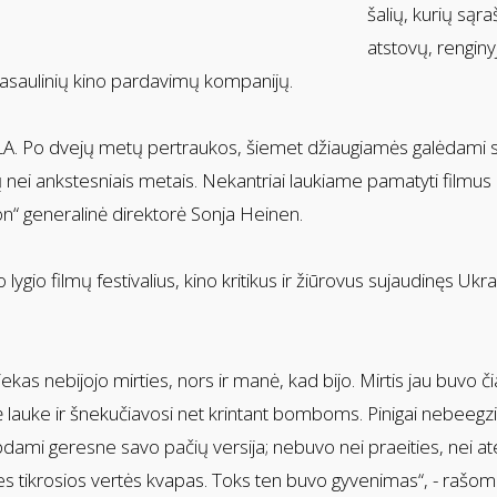
šalių, kurių sąra
atstovų, rengin
pasaulinių kino pardavimų kompanijų.
o dvejų metų pertraukos, šiemet džiaugiamės galėdami sugrįž
ų nei ankstesniais metais. Nekantriai laukiame pamatyti filmus
on“ generalinė direktorė Sonja Heinen.
 lygio filmų festivalius, kino kritikus ir žiūrovus sujaudinęs Uk
iekas nebijojo mirties, nors ir manė, kad bijo. Mirtis jau buvo 
kė lauke ir šnekučiavosi net krintant bomboms. Pinigai nebeeg
tapdami geresne savo pačių versija; nebuvo nei praeities, nei a
ties tikrosios vertės kvapas. Toks ten buvo gyvenimas“, - rašom