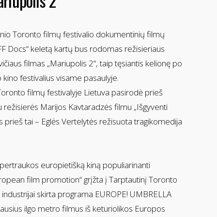
riupolis 2“
nio Toronto filmų festivalio dokumentinių filmų
F Docs“ keletą kartų bus rodomas režisieriaus
iaus filmas „Mariupolis 2“, taip tęsiantis kelionę po
o kino festivalius visame pasaulyje.
Toronto filmų festivalyje Lietuva pasirodė prieš
 režisierės Marijos Kavtaradzės filmu „Išgyventi
 prieš tai – Eglės Vertelytės režisuota tragikomedija
pertraukos europietišką kiną populiarinanti
ropean film promotion“ grįžta į Tarptautinį Toronto
 su industrijai skirta programa EUROPE! UMBRELLA
jausius ilgo metro filmus iš keturiolikos Europos