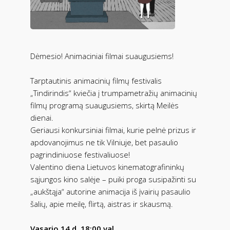
Dėmesio! Animaciniai filmai suaugusiems!
Tarptautinis animacinių filmų festivalis
„Tindirindis“ kviečia į trumpametražių animacinių
filmų programą suaugusiems, skirtą Meilės
dienai.
Geriausi konkursiniai filmai, kurie pelnė prizus ir
apdovanojimus ne tik Vilniuje, bet pasaulio
pagrindiniuose festivaliuose!
Valentino diena Lietuvos kinematografininkų
sąjungos kino salėje – puiki proga susipažinti su
„aukštąja“ autorine animacija iš įvairių pasaulio
šalių, apie meilę, flirtą, aistras ir skausmą.
Vasario 14 d. 18:00 val.