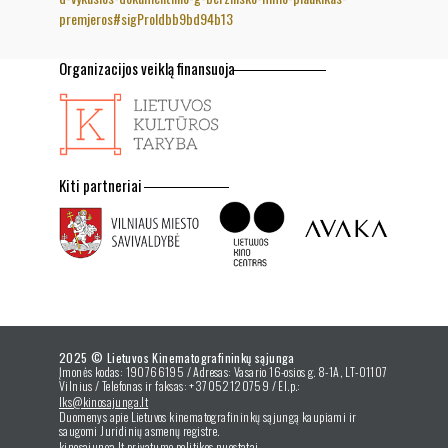
premjeros#sigProIdbb9bd94b13
Organizacijos veiklą finansuoja
Kiti partneriai
2025 © Lietuvos Kinematografininkų sąjunga
Įmonės kodas: 190766195 / Adresas: Vasario 16-osios g. 8-1A, LT-01107
Vilnius / Telefonas ir faksas: +37052120759 / El.p.:
lks@kinosajunga.lt
Duomenys apie Lietuvos kinematografininkų sąjungą kaupiami ir
saugomi Juridinių asmenų registre.
kinosajunga.lt privatumo politikos nuostatai