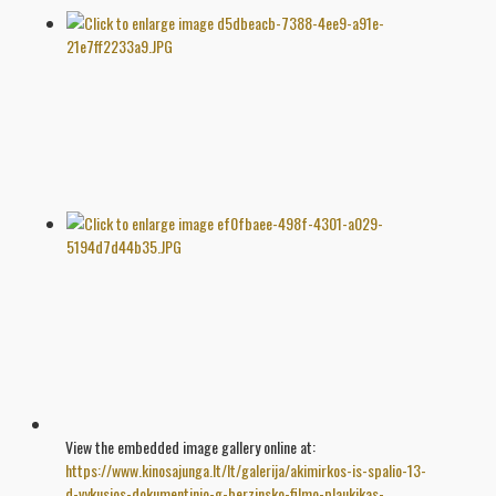
View the embedded image gallery online at:
https://www.kinosajunga.lt/lt/galerija/akimirkos-is-spalio-13-
d-vykusios-dokumentinio-g-berzinsko-filmo-plaukikas-