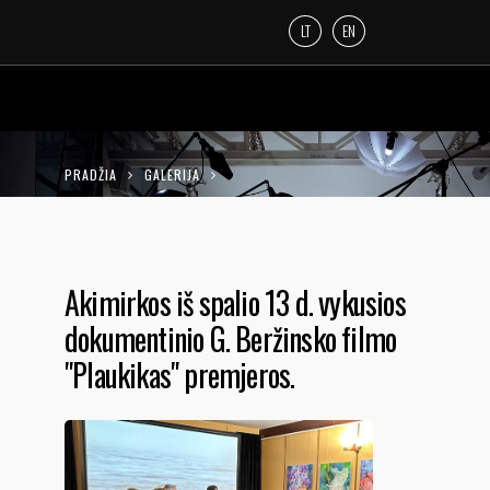
LT
EN
PRADŽIA
GALERIJA
AKIMIRKOS IŠ SPALIO 13 D. VYKUSIOS
DOKUMENTINIO G. BERŽINSKO FILMO
Akimirkos iš spalio 13 d. vykusios
"PLAUKIKAS" PREMJEROS.
dokumentinio G. Beržinsko filmo
"Plaukikas" premjeros.