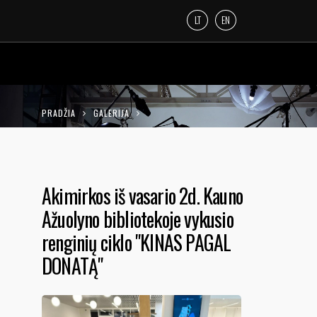
LT
EN
PRADŽIA
GALERIJA
AKIMIRKOS IŠ VASARIO 2D. KAUNO
AŽUOLYNO BIBLIOTEKOJE VYKUSIO RENGINIŲ
Akimirkos iš vasario 2d. Kauno
CIKLO "KINAS PAGAL DONATĄ"
Ažuolyno bibliotekoje vykusio
renginių ciklo "KINAS PAGAL
DONATĄ"