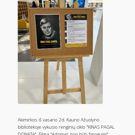
Akimirkos iš vasario 2d. Kauno Ažuolyno
bibliotekoje vykusio renginių ciklo "KINAS PAGAL
DONATĄ". Filmą "Adomas nori būti žmogumi"