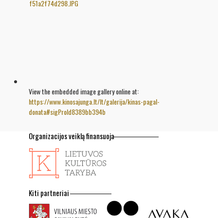
View the embedded image gallery online at:
https://www.kinosajunga.lt/lt/galerija/kinas-pagal-
donata#sigProId8389bb394b
Organizacijos veiklą finansuoja
Kiti partneriai