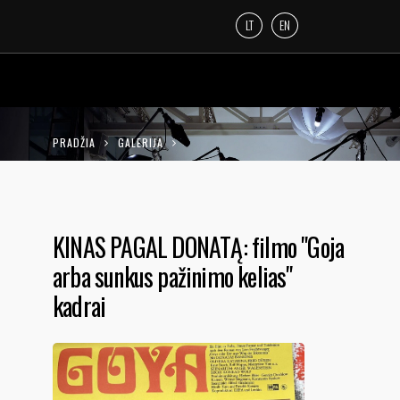
LT
EN
PRADŽIA
GALERIJA
KINAS PAGAL DONATĄ: FILMO "GOJA ARBA
SUNKUS PAŽINIMO KELIAS" KADRAI
KINAS PAGAL DONATĄ: filmo "Goja
arba sunkus pažinimo kelias"
kadrai