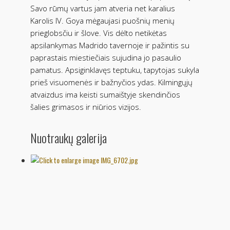
Savo rūmų vartus jam atveria net karalius
Karolis IV. Goya mėgaujasi puošnių menių
prieglobsčiu ir šlove. Vis dėlto netikėtas
apsilankymas Madrido tavernoje ir pažintis su
paprastais miestiečiais sujudina jo pasaulio
pamatus. Apsiginklavęs teptuku, tapytojas sukyla
prieš visuomenės ir bažnyčios ydas. Kilmingųjų
atvaizdus ima keisti sumaištyje skendinčios
šalies grimasos ir niūrios vizijos.
Nuotraukų galerija