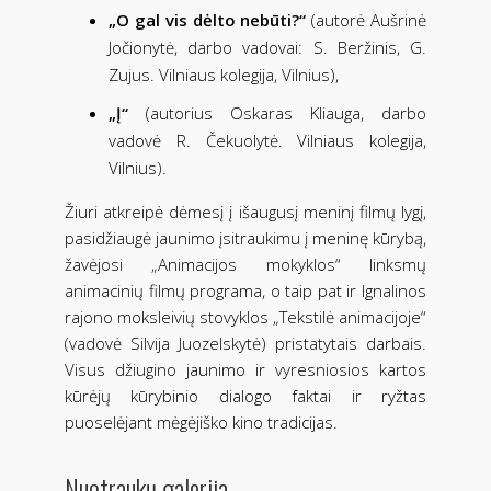
„O gal vis dėlto nebūti?“
(autorė Aušrinė
Jočionytė, darbo vadovai: S. Beržinis, G.
Zujus. Vilniaus kolegija, Vilnius),
„Į“
(autorius Oskaras Kliauga, darbo
vadovė R. Čekuolytė. Vilniaus kolegija,
Vilnius).
Žiuri atkreipė dėmesį į išaugusį meninį filmų lygį,
pasidžiaugė jaunimo įsitraukimu į meninę kūrybą,
žavėjosi „Animacijos mokyklos“ linksmų
animacinių filmų programa, o taip pat ir Ignalinos
rajono moksleivių stovyklos „Tekstilė animacijoje“
(vadovė Silvija Juozelskytė) pristatytais darbais.
Visus džiugino jaunimo ir vyresniosios kartos
kūrėjų kūrybinio dialogo faktai ir ryžtas
puoselėjant mėgėjiško kino tradicijas.
Nuotraukų galerija