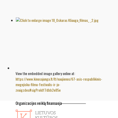
View the embedded image gallery online at:
https://www.kinosajunga.lt/lt/naujienos/67-asis-respublikinis-
megejisku-filmu-festivalis-ir-jo-
zvaigzdes#sigProIdf7dbb2e85e
Organizacijos veiklą finansuoja