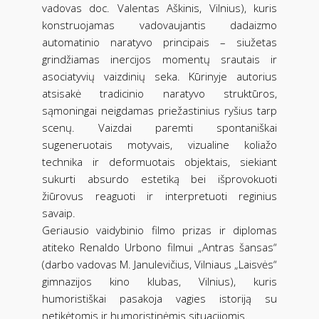
vadovas doc. Valentas Aškinis, Vilnius), kuris
konstruojamas vadovaujantis dadaizmo
automatinio naratyvo principais – siužetas
grindžiamas inercijos momentų srautais ir
asociatyvių vaizdinių seka. Kūrinyje autorius
atsisakė tradicinio naratyvo struktūros,
sąmoningai neigdamas priežastinius ryšius tarp
scenų. Vaizdai paremti spontaniškai
sugeneruotais motyvais, vizualine koliažo
technika ir deformuotais objektais, siekiant
sukurti absurdo estetiką bei išprovokuoti
žiūrovus reaguoti ir interpretuoti reginius
savaip.
Geriausio vaidybinio filmo prizas ir diplomas
atiteko Renaldo Urbono filmui „Antras šansas“
(darbo vadovas M. Janulevičius, Vilniaus „Laisvės“
gimnazijos kino klubas, Vilnius), kuris
humoristiškai pasakoja vagies istoriją su
netikėtomis ir humoristinėmis situacijomis.