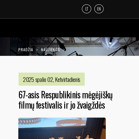
LT
EN
PRADŽIA
NAUJIENOS
67-ASIS RESPUBLIKINIS MĖGĖJIŠKŲ FILMŲ
FESTIVALIS IR JO ŽVAIGŽDĖS
2025 spalio 02, Ketvirtadienis
67-asis Respublikinis mėgėjiškų
filmų festivalis ir jo žvaigždės