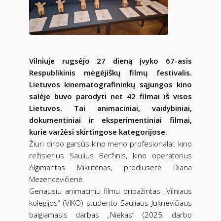
Vilniuje rugsėjo 27 dieną įvyko 67-asis
Respublikinis mėgėjiškų filmų festivalis.
Lietuvos kinematografininkų sąjungos kino
salėje buvo parodyti net 42 filmai iš visos
Lietuvos. Tai animaciniai, vaidybiniai,
dokumentiniai ir eksperimentiniai filmai,
kurie varžėsi skirtingose kategorijose.
Žiuri dirbo garsūs kino meno profesionalai: kino
režisierius Saulius Beržinis, kino operatorius
Algimantas Mikutėnas, prodiuserė Diana
Mezencevičienė.
Geriausiu animaciniu filmu pripažintas „Vilniaus
kolegijos“ (VIKO) studento Sauliaus Juknevičiaus
baigiamasis darbas „Niekas“ (2025, darbo