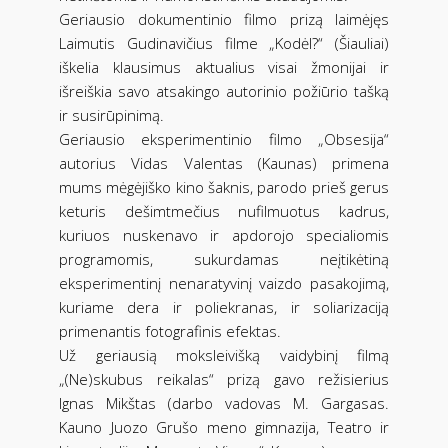
Geriausio dokumentinio filmo prizą laimėjęs
Laimutis Gudinavičius filme „Kodėl?“ (Šiauliai)
iškelia klausimus aktualius visai žmonijai ir
išreiškia savo atsakingo autorinio požiūrio tašką
ir susirūpinimą.
Geriausio eksperimentinio filmo „Obsesija“
autorius Vidas Valentas (Kaunas) primena
mums mėgėjiško kino šaknis, parodo prieš gerus
keturis dešimtmečius nufilmuotus kadrus,
kuriuos nuskenavo ir apdorojo specialiomis
programomis, sukurdamas neįtikėtiną
eksperimentinį nenaratyvinį vaizdo pasakojimą,
kuriame dera ir poliekranas, ir soliarizaciją
primenantis fotografinis efektas.
Už geriausią moksleivišką vaidybinį filmą
„(Ne)skubus reikalas“ prizą gavo režisierius
Ignas Mikštas (darbo vadovas M. Gargasas.
Kauno Juozo Grušo meno gimnazija, Teatro ir