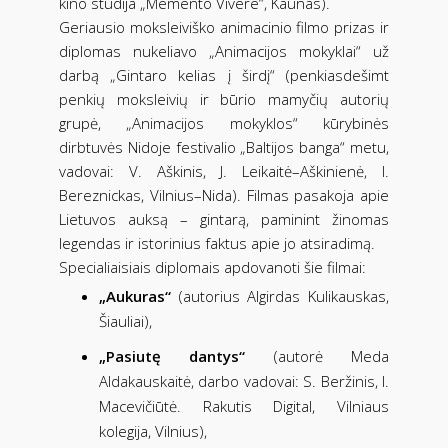
kino studija „Memento Vivere“, Kaunas).
Geriausio moksleiviško animacinio filmo prizas ir
diplomas nukeliavo „Animacijos mokyklai“ už
darbą „Gintaro kelias į širdį“ (penkiasdešimt
penkių moksleivių ir būrio mamyčių autorių
grupė, „Animacijos mokyklos“ kūrybinės
dirbtuvės Nidoje festivalio „Baltijos banga“ metu,
vadovai: V. Aškinis, J. Leikaitė–Aškinienė, I.
Bereznickas, Vilnius–Nida). Filmas pasakoja apie
Lietuvos auksą – gintarą, paminint žinomas
legendas ir istorinius faktus apie jo atsiradimą.
Specialiaisiais diplomais apdovanoti šie filmai:
„Aukuras“
(autorius Algirdas Kulikauskas,
Šiauliai),
„Pasiutę dantys“
(autorė Meda
Aldakauskaitė, darbo vadovai: S. Beržinis, I.
Macevičiūtė. Rakutis Digital, Vilniaus
kolegija, Vilnius),