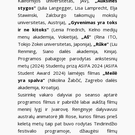
Kalifornijos universitetas, JAV),
„Auksinės
stygos“
(Julia Langegger, Lisa Lamprecht, Elja
Stawinski, Zalcburgo taikomųjų mokslų
universitetas, Austrija),
„Gyvenimas yra toks
ir ne kitoks“
(Lenia Friedrich, Kelno medijų
menų akademija, Vokietija),
„Aš“
(Rina ITO,
Tokijo Zokei universitetas, Japonija),
„Rūke“
(Liu
Renming, Siano dailės akademija, Kinija).
Programos pabaigoje parodytas ankstesnių
metų (2024) Studentų prizą ASIFA 2024 (ASIFA
Student Award 2024) laimėjęs filmas
„Meilė
yra spalva“
(Nikolina Žabčić, Zagrebo dailės
akademija, Kroatija).
Susirinkę vakaro dalyviai po seanso aptarė
programos filmus ir pabrėžė labai aukštą filmų
meninį lygį ir įvairovę. Renginyje dalyvavusi
australų animatorė Jilli Rose, kurios filmas prieš
keletą metų taip pat buvo rodytas Tindirindžio
festivalio programoje, džiaugėsi filmų