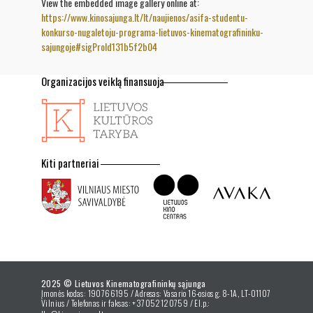
View the embedded image gallery online at:
https://www.kinosajunga.lt/lt/naujienos/asifa-studentu-
konkurso-nugaletoju-programa-lietuvos-kinematografininku-
sajungoje#sigProId131b5f2b04
Organizacijos veiklą finansuoja
Kiti partneriai
2025 © Lietuvos Kinematografininkų sąjunga
Įmonės kodas: 190766195 / Adresas: Vasario 16-osios g. 8-1A, LT-01107
Vilnius / Telefonas ir faksas: +37052120759 / El.p.: