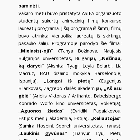
paminėti.
Vakaro metu buvo pristatyta ASIFA organizuoto
studentų sukurtų animacinių filmų konkurso
laureatų programa. Į šią programą iš šimtų filmų
buvo atrinkta vienuolika laureatų iš skirtingų
pasaulio šalių. Programoje parodyti šie filmai:
„Mielasis(-oji)“ (
Tanya Božinova, Naujasis
Bulgarijos universitetas, Bulgarija),
„Nežinau,
ką daryti“
(Akshita Tyagi, Leyla Belarbi, Lia
Macruz, BAU dizaino mokykla Barselonoje,
Ispanija),
„Langai iš pietų“ (
Eugenijus
Bilankovas, Zagrebo dailės akademija),
„Aš esu
gėlė“
(Arielis Viktoras / Arthanto, Babelsbergo
Konrado Wolfo kino universitetas, Vokietija),
„Aguonos žiedas“
(Evridiki Papaiakovou,
Estijos menų akademija, Estija),
„Keliautojas“
(Samira Hoseini, Sooreh universitetas, Iranas),
„Laukinis gyvūnas“
(Tianyun Lyu, Pietų