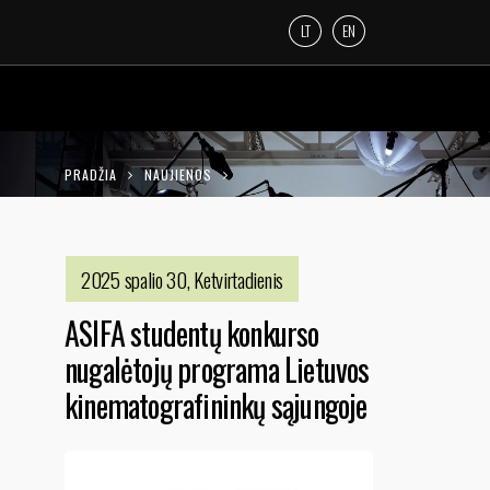
LT
EN
PRADŽIA
NAUJIENOS
ASIFA STUDENTŲ KONKURSO NUGALĖTOJŲ
PROGRAMA LIETUVOS KINEMATOGRAFININKŲ
2025 spalio 30, Ketvirtadienis
SĄJUNGOJE
ASIFA studentų konkurso
nugalėtojų programa Lietuvos
kinematografininkų sąjungoje