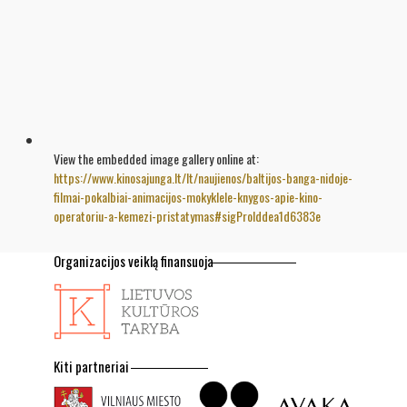
View the embedded image gallery online at:
https://www.kinosajunga.lt/lt/naujienos/baltijos-banga-nidoje-
filmai-pokalbiai-animacijos-mokyklele-knygos-apie-kino-
operatoriu-a-kemezi-pristatymas#sigProIddea1d6383e
Organizacijos veiklą finansuoja
Kiti partneriai