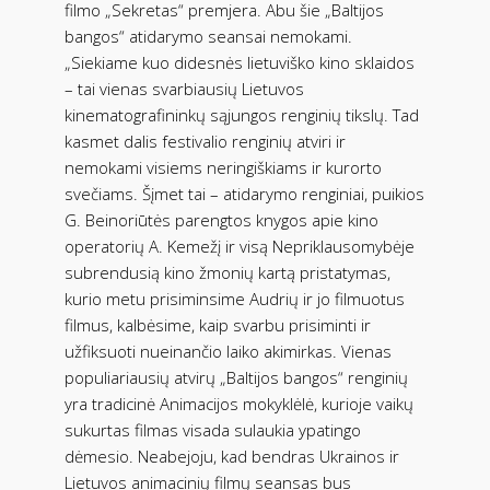
filmo „Sekretas“ premjera. Abu šie „Baltijos
bangos“ atidarymo seansai nemokami.
„Siekiame kuo didesnės lietuviško kino sklaidos
– tai vienas svarbiausių Lietuvos
kinematografininkų sąjungos renginių tikslų. Tad
kasmet dalis festivalio renginių atviri ir
nemokami visiems neringiškiams ir kurorto
svečiams. Šįmet tai – atidarymo renginiai, puikios
G. Beinoriūtės parengtos knygos apie kino
operatorių A. Kemežį ir visą Nepriklausomybėje
subrendusią kino žmonių kartą pristatymas,
kurio metu prisiminsime Audrių ir jo filmuotus
filmus, kalbėsime, kaip svarbu prisiminti ir
užfiksuoti nueinančio laiko akimirkas. Vienas
populiariausių atvirų „Baltijos bangos“ renginių
yra tradicinė Animacijos mokyklėlė, kurioje vaikų
sukurtas filmas visada sulaukia ypatingo
dėmesio. Neabejoju, kad bendras Ukrainos ir
Lietuvos animacinių filmų seansas bus