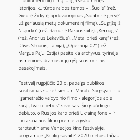
ir dokumentinių filmų jungia visuomenės
istorijos, kultūros raidos temos – „Šuolis“ (rež.
Giedrė Žickytė, apdovanojimas „Sidabrinė gervė“
už geriausią metų dokumentinį filmą), „Sugrįžę iš
Niujorko“ (rež. Ramunė Rakauskaitė), „Kernagis“
(rež. Andrius Lekavičius), „Metai prieš karą“ (rež.
Dāvis Sīmanis, Latvija), „Operacija 02” (rež.
Margus Paju, Estija) pasitelkia archyvus, tyrinėja
asmenines dramas ir jų ryšį su istoriniais
pasakojimais.
Festivalį rugpjūčio 23 d. pabaigs publikos
susitikimas su režisieriumi Maratu Sargsyan ir jo
ilgametražio vaidybinio filmo - alegorijos apie
karą „Tvano nebus“ seansas. Šio įspūdingo
debiuto, o Rusijos karo prieš Ukrainą fone – ir
itin aktualaus filmo premjera įvyko
tarptautiniame Venecijos kino festivalyje,
programoje „Kritikų savaitė“ 2020 metais, tačiau