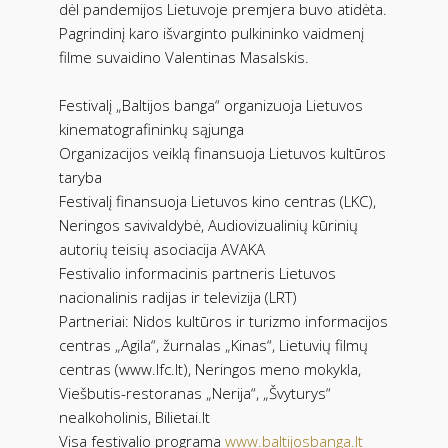
dėl pandemijos Lietuvoje premjera buvo atidėta.
Pagrindinį karo išvarginto pulkininko vaidmenį
filme suvaidino Valentinas Masalskis.
Festivalį „Baltijos banga“ organizuoja Lietuvos
kinematografininkų sąjunga
Organizacijos veiklą finansuoja Lietuvos kultūros
taryba
Festivalį finansuoja Lietuvos kino centras (LKC),
Neringos savivaldybė, Audiovizualinių kūrinių
autorių teisių asociacija AVAKA
Festivalio informacinis partneris Lietuvos
nacionalinis radijas ir televizija (LRT)
Partneriai: Nidos kultūros ir turizmo informacijos
centras „Agila“, žurnalas „Kinas“, Lietuvių filmų
centras (www.lfc.lt), Neringos meno mokykla,
Viešbutis-restoranas „Nerija“, „Švyturys“
nealkoholinis, Bilietai.lt
Visa festivalio programa
www.baltijosbanga.lt