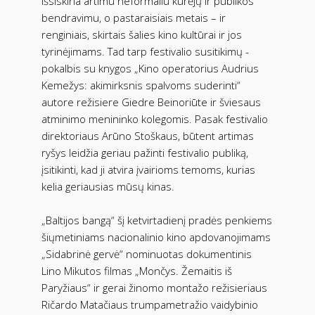
išsiskiria artimu neformaliu kūrėjų ir publikos
bendravimu, o pastaraisiais metais – ir
renginiais, skirtais šalies kino kultūrai ir jos
tyrinėjimams. Tad tarp festivalio susitikimų -
pokalbis su knygos „Kino operatorius Audrius
Kemežys: akimirksnis spalvoms suderinti“
autore režisiere Giedre Beinoriūte ir šviesaus
atminimo menininko kolegomis. Pasak festivalio
direktoriaus Arūno Stoškaus, būtent artimas
ryšys leidžia geriau pažinti festivalio publiką,
įsitikinti, kad ji atvira įvairioms temoms, kurias
kelia geriausias mūsų kinas.
„Baltijos bangą“ šį ketvirtadienį pradės penkiems
šiųmetiniams nacionalinio kino apdovanojimams
„Sidabrinė gervė“ nominuotas dokumentinis
Lino Mikutos filmas „Mončys. Žemaitis iš
Paryžiaus“ ir gerai žinomo montažo režisieriaus
Ričardo Matačiaus trumpametražio vaidybinio