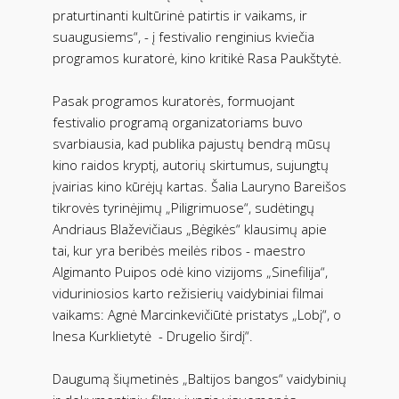
praturtinanti kultūrinė patirtis ir vaikams, ir
suaugusiems“, - į festivalio renginius kviečia
programos kuratorė, kino kritikė Rasa Paukštytė.
Pasak programos kuratorės, formuojant
festivalio programą organizatoriams buvo
svarbiausia, kad publika pajustų bendrą mūsų
kino raidos kryptį, autorių skirtumus, sujungtų
įvairias kino kūrėjų kartas. Šalia Lauryno Bareišos
tikrovės tyrinėjimų „Piligrimuose“, sudėtingų
Andriaus Blaževičiaus „Bėgikės“ klausimų apie
tai, kur yra beribės meilės ribos - maestro
Algimanto Puipos odė kino vizijoms „Sinefilija“,
viduriniosios karto režisierių vaidybiniai filmai
vaikams: Agnė Marcinkevičiūtė pristatys „Lobį“, o
Inesa Kurklietytė - Drugelio širdį“.
Daugumą šiųmetinės „Baltijos bangos“ vaidybinių