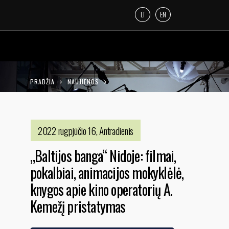
LT
EN
PRADŽIA
NAUJIENOS
„BALTIJOS BANGA“ NIDOJE: FILMAI,
POKALBIAI, ANIMACIJOS MOKYKLĖLĖ, KNYGOS
2022 rugpjūčio 16, Antradienis
APIE KINO OPERATORIŲ A. KEMEŽĮ
„Baltijos banga“ Nidoje: filmai,
PRISTATYMAS
pokalbiai, animacijos mokyklėlė,
knygos apie kino operatorių A.
Kemežį pristatymas