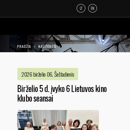
LT
EN
PRADŽIA
NAUJIENOS
BIRŽELIO 5 D. ĮVYKO 6 LIETUVOS KINO KLUBO
SEANSAI
2026 birželio 06, Šeštadienis
Birželio 5 d. įvyko 6 Lietuvos kino
klubo seansai