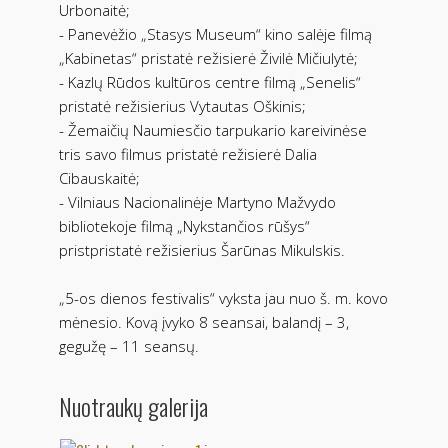
Urbonaitė;
- Panevėžio „Stasys Museum“ kino salėje filmą
„Kabinetas“ pristatė režisierė Živilė Mičiulytė;
- Kazlų Rūdos kultūros centre filmą „Senelis“
pristatė režisierius Vytautas Oškinis;
- Žemaičių Naumiesčio tarpukario kareivinėse
tris savo filmus pristatė režisierė Dalia
Cibauskaitė;
- Vilniaus Nacionalinėje Martyno Mažvydo
bibliotekoje filmą „Nykstančios rūšys“
pristpristatė režisierius Šarūnas Mikulskis.
„5-os dienos festivalis“ vyksta jau nuo š. m. kovo
mėnesio. Kovą įvyko 8 seansai, balandį – 3,
gegužę – 11 seansų.
Nuotraukų galerija