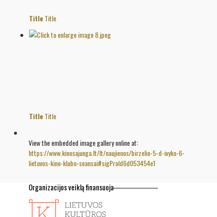
Title
Title
Title
Title
View the embedded image gallery online at:
https://www.kinosajunga.lt/lt/naujienos/birzelio-5-d-ivyko-6-
lietuvos-kino-klubo-seansai#sigProId6d053454e1
Organizacijos veiklą finansuoja