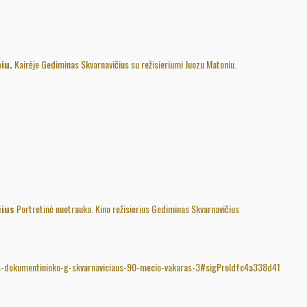
iu.
Kairėje Gediminas Skvarnavičius su režisieriumi Juozu Matoniu.
čius
Portretinė nuotrauka. Kino režisierius Gediminas Skvarnavičius
aus-dokumentininko-g-skvarnaviciaus-90-mecio-vakaras-3#sigProIdfc4a338d41