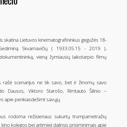
-mečio
s skatina Lietuvos kinematografininkus gegužės 18-
 Gediminą Skvarnavičių ( 1933.05.15 - 2019 ),
o dokumentininką, vieną žymiausių laikotarpio filmų
s rašė scenarijus ne tik savo, bet ir žinomų savo
do Dausos, Viktoro Starošo, Rimtauto Šilinio –
vo apie penkiasdešimt savųjų.
us rodoma režisieriaus sukurtų trumpametražių
kino kolegos bei artimieji dalinsis prisiminimais apie