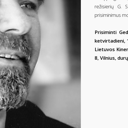
režisierių G. 
prisiminimus mo
Prisiminti Ge
ketvirtadieni, 
Lietuvos Kine
8, Vilnius, du