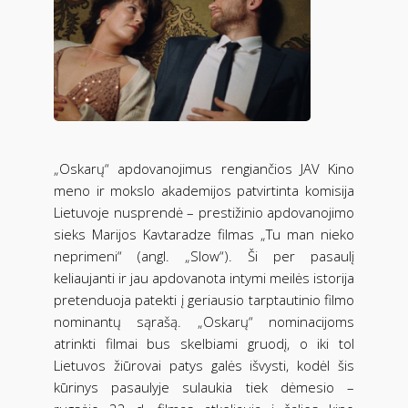
„Oskarų“ apdovanojimus rengiančios JAV Kino
meno ir mokslo akademijos patvirtinta komisija
Lietuvoje nusprendė – prestižinio apdovanojimo
sieks Marijos Kavtaradze filmas „Tu man nieko
neprimeni“ (angl. „Slow“). Ši per pasaulį
keliaujanti ir jau apdovanota intymi meilės istorija
pretenduoja patekti į geriausio tarptautinio filmo
nominantų sąrašą. „Oskarų“ nominacijoms
atrinkti filmai bus skelbiami gruodį, o iki tol
Lietuvos žiūrovai patys galės išvysti, kodėl šis
kūrinys pasaulyje sulaukia tiek dėmesio –