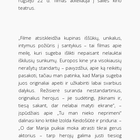
rugsėjo 22 d. filmas atkeliauja į šalies kino
teatrus.
„Filme atsiskleidžia kupinas iššūkių, unikalus,
intymus požiūris į santykius – tai filmas apie
meilę, kuri sugeba išlikti nepaisant nelauktai
iškilusių sunkumų. Europos kine yra visokiausių
nerašytų standartų – pavyzdžiui, apie ką reikėtų
pasakoti, tačiau man patinka, kad Marija sugeba
juos originaliai apeiti ir užkabinti labai svarbius
dalykus. Režisierė suranda nestandartinius,
originalius herojus – jie sudėtingi, įtikinami ir,
tiesą sakant, dar nelabai matyti ekrane“, –
įspūdžiais apie „Tu man nieko neprimeni“
dalinasi kino kritikė Izolda Keidošiūtė ir priduria: –
„O dar Marija puikiai moka atrasti tikrai gerus
aktorius – tarp herojų galima justi tiesiog