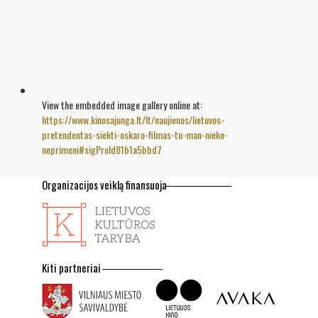
View the embedded image gallery online at:
https://www.kinosajunga.lt/lt/naujienos/lietuvos-
pretendentas-siekti-oskaro-filmas-tu-man-nieko-
neprimeni#sigProId81b1a5bbd7
Organizacijos veiklą finansuoja
Kiti partneriai