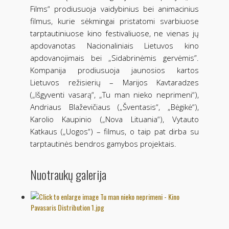
Films“ prodiusuoja vaidybinius bei animacinius
filmus, kurie sėkmingai pristatomi svarbiuose
tarptautiniuose kino festivaliuose, ne vienas jų
apdovanotas Nacionaliniais Lietuvos kino
apdovanojimais bei „Sidabrinėmis gervėmis”.
Kompanija prodiusuoja jaunosios kartos
Lietuvos režisierių – Marijos Kavtaradzes
(„Išgyventi vasarą“, „Tu man nieko neprimeni“),
Andriaus Blaževičiaus („Šventasis“, „Bėgikė“),
Karolio Kaupinio („Nova Lituania“), Vytauto
Katkaus („Uogos“) – filmus, o taip pat dirba su
tarptautinės bendros gamybos projektais.
Nuotraukų galerija