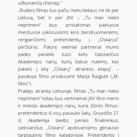
užburiančią chemiją.“
„Rudenį filmas tuo pačiu metu keliaus ne tik per
Lietuvą, bet ir per JAV – „Tu man nieko
neprimeni“ bus pristatomas įvairiuose
miestuose įsikūrusioms kino bendruomenėms,
rengiančioms pretendentų į „Oskarus“
peržiūras. Patyrę vietiniai partneriai mums
padės pasiekti tuos kelis tūkstančius
Akademijos narių, kurių balsai nulems, kas
pateks į kitą „Oskarų“ atrankos etapą“, –
pasakoja filmo prodiuserė Marija Razgutė („M-
films“).
Praėjęs atranką Lietuvoje, filmas „Tu man nieko
neprimeni“ toliau bus vertinamas JAV Kino meno
ir mokslo akademijos narių, kurie žiūrės filmus-
pretendentus iš visų pasaulio šalių. Gruodžio 21
d. Akademija skelbs penkis finalininkus,
sieksiančius „Oskaro“ apdovanojimo geriausio
tarptautinio filmo kategorijoje. Pretendento į