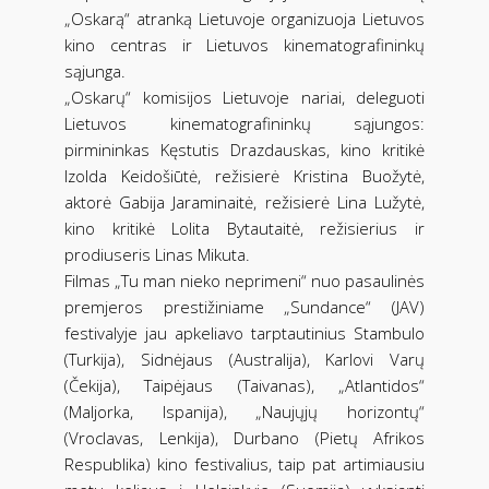
„Oskarą“ atranką Lietuvoje organizuoja Lietuvos
kino centras ir Lietuvos kinematografininkų
sąjunga.
„Oskarų“ komisijos Lietuvoje nariai, deleguoti
Lietuvos kinematografininkų sąjungos:
pirmininkas Kęstutis Drazdauskas, kino kritikė
Izolda Keidošiūtė, režisierė Kristina Buožytė,
aktorė Gabija Jaraminaitė, režisierė Lina Lužytė,
kino kritikė Lolita Bytautaitė, režisierius ir
prodiuseris Linas Mikuta.
Filmas „Tu man nieko neprimeni“ nuo pasaulinės
premjeros prestižiniame „Sundance“ (JAV)
festivalyje jau apkeliavo tarptautinius Stambulo
(Turkija), Sidnėjaus (Australija), Karlovi Varų
(Čekija), Taipėjaus (Taivanas), „Atlantidos“
(Maljorka, Ispanija), „Naujųjų horizontų“
(Vroclavas, Lenkija), Durbano (Pietų Afrikos
Respublika) kino festivalius, taip pat artimiausiu