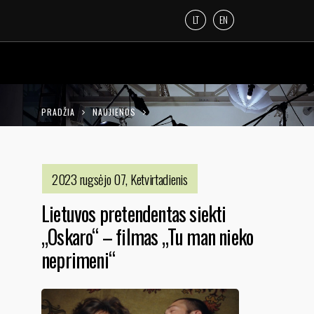
LT
EN
PRADŽIA
NAUJIENOS
LIETUVOS PRETENDENTAS SIEKTI „OSKARO“
– FILMAS „TU MAN NIEKO NEPRIMENI“
2023 rugsėjo 07, Ketvirtadienis
Lietuvos pretendentas siekti
„Oskaro“ – filmas „Tu man nieko
neprimeni“