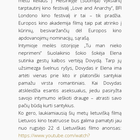
metu keliaus į Helsinkyje (Suomija) vyksiantį
tarptautinį kino festivalį „Love and Anarchy“, BFI
Londono kino festivalį ir tai – tik pradžia.
Europos kino akademija filmą taip pat atrinko į
kūrinių, besivaržančių dėl Europos kino
apdovanojimų nominacijų, sąrašą.
Intymioje meilės istorijoje „Tu man nieko
neprimeni“ šiuolaikinio šokio šokėja Elena
sutinka gestų kalbos vertėją Dovydą. Tarp jų
užsimezga švelnus ryšys, Dovydas ir Elena ima
artėti vienas prie kito ir platoniški santykiai
pamažu virsta romantiniais. Kai Dovydas
atskleidžia esantis aseksualus, jiedu pasiryžta
savojo intymumo ieškoti drauge – atrasti savo
pačių būdą kurti santykius.
Ko gero, laukiamiausią šių metų lietuvišką filmą
Lietuvos kino teatruose bus galima pamatyti jau
nuo rugsėjo 22 d. Lietuviškas filmo anonsas:
https://www.youtube.com/watch?