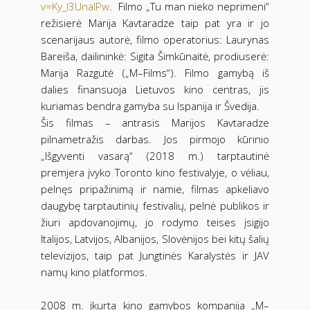
v=Ky_I3UnalPw
. Filmo „Tu man nieko neprimeni“
režisierė Marija Kavtaradze taip pat yra ir jo
scenarijaus autorė, filmo operatorius: Laurynas
Bareiša, dailininkė: Sigita Šimkūnaitė, prodiuserė:
Marija Razgutė („M–Films“). Filmo gamybą iš
dalies finansuoja Lietuvos kino centras, jis
kuriamas bendra gamyba su Ispanija ir Švedija.
Šis filmas – antrasis Marijos Kavtaradze
pilnametražis darbas. Jos pirmojo kūrinio
„Išgyventi vasarą“ (2018 m.) tarptautinė
premjera įvyko Toronto kino festivalyje, o vėliau,
pelnęs pripažinimą ir namie, filmas apkeliavo
daugybę tarptautinių festivalių, pelnė publikos ir
žiuri apdovanojimų, jo rodymo teises įsigijo
Italijos, Latvijos, Albanijos, Slovėnijos bei kitų šalių
televizijos, taip pat Jungtinės Karalystės ir JAV
namų kino platformos.
2008 m. įkurta kino gamybos kompanija „M–