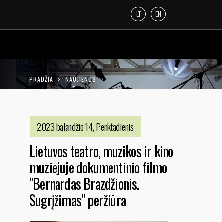
LT
EN
PRADŽIA
NAUJIENOS
LIETUVOS TEATRO, MUZIKOS IR KINO
MUZIEJUJE DOKUMENTINIO FILMO
2023 balandžio 14, Penktadienis
"BERNARDAS BRAZDŽIONIS. SUGRĮŽIMAS"
Lietuvos teatro, muzikos ir kino
PERŽIŪRA
muziejuje dokumentinio filmo
"Bernardas Brazdžionis.
Sugrįžimas" peržiūra