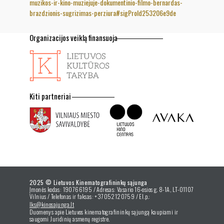
muzikos-ir-kino-muziejuje-dokumentinio-filmo-bernardas-
brazdzionis-sugrizimas-perziura#sigProId253206e9de
Organizacijos veiklą finansuoja
Kiti partneriai
2025 © Lietuvos Kinematografininkų sąjunga
Įmonės kodas: 190766195 / Adresas: Vasario 16-osios g. 8-1A, LT-01107
Vilnius / Telefonas ir faksas: +37052120759 / El.p.:
lks@kinosajunga.lt
Duomenys apie Lietuvos kinematografininkų sąjungą kaupiami ir
saugomi Juridinių asmenų registre.