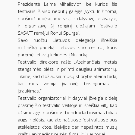
Prezidentė Laima Mihailovich, be kurios šis
festivalis iš viso nebūtų galėjęs įvykti. Ir žinoma,
nuoširdžiai dėkojame visi, ir dalyvavę festivalyje,
ir organizavę šį renginį didžiąjam festivalio
SASAFF rėmėjui Ronui Spurgai.
Savo ruožtu Lietuvos delegacija išreiškia
milžinišką padėką Lietuvos kino centrui, kuris
parėmė lietuvių keliones į Niujorką.
Festivalio direktorė rašė: „Ateinančiais metais
stengsimės plėsti ir priimti daugiau animatorių.
Tikime, kad didžiausia mūsų stiprybė ateina tada,
kai mus vienija įvairovė, teisingumas ir
įtraukimas.“
Festivalio organizatoriai ir dalyviai įžvelgia didelę
prasmę šio festivalio veikloje ir išreiškia viltį, kad
užsimezgęs nuoširdus bendradarbiavimas toliau
augs ir plėsis, kad ateinačiuose festivaliuose bus
atskleistos kitos, išeivijos dar nepažintos mūsų
kraštų animacijos pusės, filmai ir jų autoriai.