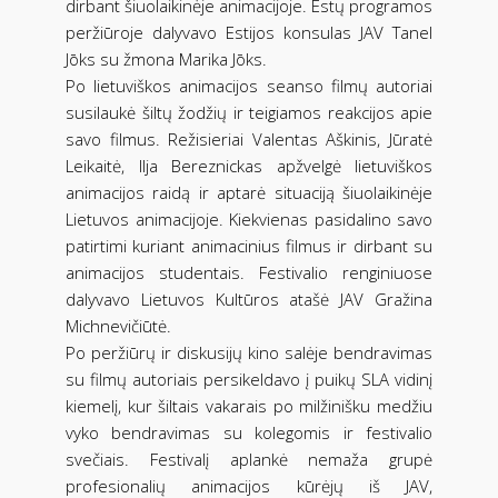
dirbant šiuolaikinėje animacijoje. Estų programos
peržiūroje dalyvavo Estijos konsulas JAV Tanel
Jōks su žmona Marika Jōks.
Po lietuviškos animacijos seanso filmų autoriai
susilaukė šiltų žodžių ir teigiamos reakcijos apie
savo filmus. Režisieriai Valentas Aškinis, Jūratė
Leikaitė, Ilja Bereznickas apžvelgė lietuviškos
animacijos raidą ir aptarė situaciją šiuolaikinėje
Lietuvos animacijoje. Kiekvienas pasidalino savo
patirtimi kuriant animacinius filmus ir dirbant su
animacijos studentais. Festivalio renginiuose
dalyvavo Lietuvos Kultūros atašė JAV Gražina
Michnevičiūtė.
Po peržiūrų ir diskusijų kino salėje bendravimas
su filmų autoriais persikeldavo į puikų SLA vidinį
kiemelį, kur šiltais vakarais po milžinišku medžiu
vyko bendravimas su kolegomis ir festivalio
svečiais. Festivalį aplankė nemaža grupė
profesionalių animacijos kūrėjų iš JAV,