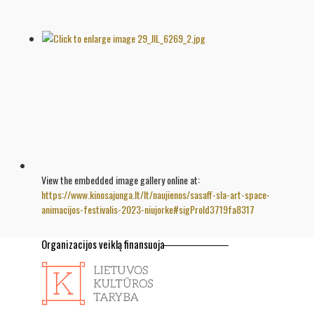
View the embedded image gallery online at:
https://www.kinosajunga.lt/lt/naujienos/sasaff-sla-art-space-
animacijos-festivalis-2023-niujorke#sigProId3719fa8317
Organizacijos veiklą finansuoja