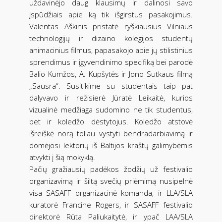
uždavinėjo daug klausimų ir dalinosi savo
įspūdžiais apie ką tik išgirstus pasakojimus.
Valentas Aškinis pristatė ryškiausius Vilniaus
technologijų ir dizaino kolegijos studentų
animacinius filmus, papasakojo apie jų stilistinius
sprendimus ir įgyvendinimo specifiką bei parodė
Balio Kumžos, A. Kupšytės ir Jono Sutkaus filmą
„Sausra“. Susitikime su studentais taip pat
dalyvavo ir režisierė Jūratė Leikaitė, kurios
vizualinė medžiaga sudomino ne tik studentus,
bet ir koledžo dėstytojus. Koledžo atstovė
išreiškė norą toliau vystyti bendradarbiavimą ir
domėjosi lektorių iš Baltijos kraštų galimybėmis
atvykti į šią mokyklą.
Pačių gražiausių padėkos žodžių už festivalio
organizavimą ir šiltą svečių priėmimą nusipelnė
visa SASAFF organizacinė komanda, ir LLA/SLA
kuratorė Francine Rogers, ir SASAFF festivalio
direktorė Rūta Paliukaitytė, ir ypač LAA/SLA