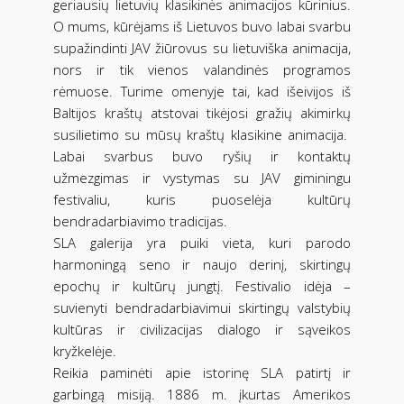
geriausių lietuvių klasikinės animacijos kūrinius.
O mums, kūrėjams iš Lietuvos buvo labai svarbu
supažindinti JAV žiūrovus su lietuviška animacija,
nors ir tik vienos valandinės programos
rėmuose. Turime omenyje tai, kad išeivijos iš
Baltijos kraštų atstovai tikėjosi gražių akimirkų
susilietimo su mūsų kraštų klasikine animacija.
Labai svarbus buvo ryšių ir kontaktų
užmezgimas ir vystymas su JAV giminingu
festivaliu, kuris puoselėja kultūrų
bendradarbiavimo tradicijas.
SLA galerija yra puiki vieta, kuri parodo
harmoningą seno ir naujo derinį, skirtingų
epochų ir kultūrų jungtį. Festivalio idėja –
suvienyti bendradarbiavimui skirtingų valstybių
kultūras ir civilizacijas dialogo ir sąveikos
kryžkelėje.
Reikia paminėti apie istorinę SLA patirtį ir
garbingą misiją. 1886 m. įkurtas Amerikos