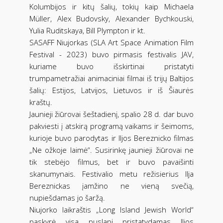
Kolumbijos ir kitų šalių, tokių kaip Michaela
Müller, Alex Budovsky, Alexander Bychkouski,
Yulia Ruditskaya, Bill Plympton ir kt.
SASAFF Niujorkas (SLA Art Space Animation Film
Festival - 2023) buvo pirmasis festivalis JAV,
kuriame buvo išskirtinai pristatyti
trumpametražiai animaciniai filmai iš trijų Baltijos
šalių: Estijos, Latvijos, Lietuvos ir iš Šiaurės
kraštų.
Jaunieji žiūrovai šeštadienį, spalio 28 d. dar buvo
pakviesti į atskirą programą vaikams ir šeimoms,
kurioje buvo parodytas ir Iljos Bereznicko filmas
„Ne ožkoje laimė“. Susirinkę jaunieji žiūrovai ne
tik stebėjo filmus, bet ir buvo pavaišinti
skanumynais. Festivalio metu režisierius Ilja
Bereznickas įamžino ne vieną svečią,
nupiešdamas jo šaržą.
Niujorko laikraštis „Long Island Jewish World“
paskyrė visa puslapį pristatydamas Iljos