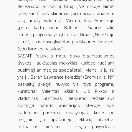
Bereznicko animacinį filmą „Ne ožkoje laimė“
rašė, kad filmas skiriamas „animacijos fanams ir
visų amžių vaikams“. Minima, kad Amerikoje
„pirmą kartą rodant Baltijos ir Šiaurės šalių
filmus į programą yra įtrauktas filmas „Ne ožkoje
laimė“, kuris buvo įkvėptas prieškarinės Lietuvos
žydų liaudies pasakos“.
SASAFF festivalio metu buvo organizuojamos
išvykos į aukštąsias mokyklas, kuriose ruošiami
būsimieji animacijos specialistai. Į vieną iš jų, tai
yra į „ Sarah Lawrence koledžą“ (Bronksvilis, NY)
paskaitų skaityti nuvyko visi trys programų
kuratoriai: Valentas Aškinis, Ülo Pikkov ir
Vladimiras Leščiovas. Kiekvieno režisieriaus
skirtinga patirtis animacijos sferoje labai
sudomino paskaitų klausytojus, kurie po
renginio ilgai apžiūrinėjo lektorių atvežtus
animacijos piešinių ir knygų pavyzdžius,