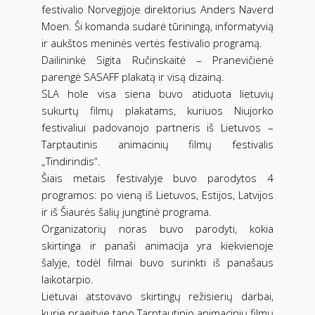
festivalio Norvegijoje direktorius Anders Naverd
Moen. Ši komanda sudarė tūriningą, informatyvią
ir aukštos meninės vertės festivalio programą.
Dailininkė Sigita Ručinskaitė – Pranevičienė
parengė SASAFF plakatą ir visą dizainą.
SLA hole visa siena buvo atiduota lietuvių
sukurtų filmų plakatams, kuriuos Niujorko
festivaliui padovanojo partneris iš Lietuvos –
Tarptautinis animacinių filmų festivalis
„Tindirindis“.
Šiais metais festivalyje buvo parodytos 4
programos: po vieną iš Lietuvos, Estijos, Latvijos
ir iš Šiaurės šalių jungtinė programa.
Organizatorių noras buvo parodyti, kokia
skirtinga ir panaši animacija yra kiekvienoje
šalyje, todėl filmai buvo surinkti iš panašaus
laikotarpio.
Lietuvai atstovavo skirtingų režisierių darbai,
kurie praeityje tapo Tarptautinio animacinių filmų