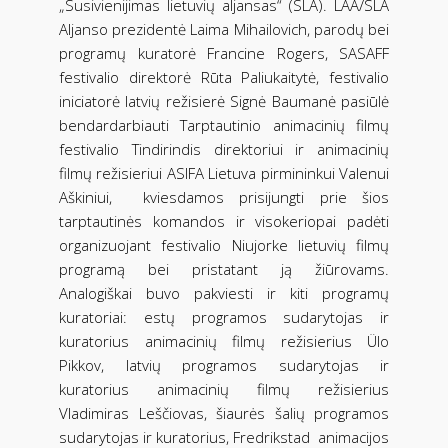
„Susivienijimas lietuvių aljansas“ (SLA). LAA/SLA
Aljanso prezidentė Laima Mihailovich, parodų bei
programų kuratorė Francine Rogers, SASAFF
festivalio direktorė Rūta Paliukaitytė, festivalio
iniciatorė latvių režisierė Signė Baumanė pasiūlė
bendardarbiauti Tarptautinio animacinių filmų
festivalio Tindirindis direktoriui ir animacinių
filmų režisieriui ASIFA Lietuva pirmininkui Valenui
Aškiniui, kviesdamos prisijungti prie šios
tarptautinės komandos ir visokeriopai padėti
organizuojant festivalio Niujorke lietuvių filmų
programą bei pristatant ją žiūrovams.
Analogiškai buvo pakviesti ir kiti programų
kuratoriai: estų programos sudarytojas ir
kuratorius animacinių filmų režisierius Ülo
Pikkov, latvių programos sudarytojas ir
kuratorius animacinių filmų režisierius
Vladimiras Leščiovas, šiaurės šalių programos
sudarytojas ir kuratorius, Fredrikstad animacijos