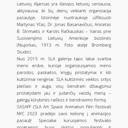
Lietuvių Aljansas yra išeivijos lietuvių seniausia,
aktyviausia, iki šių dienų veikianti organizacija
pasaulyje. Istorinėje nuotraukoje užfiksuoti
Martynas Yčas, Dr. Jonas Basanavičius, Anicetas
B. Strimaitis ir Karolis Račkauskas – Vairas prie
Susivienijimo Lietuvių Amerikoje būstinės
(Niujorkas, 1913 m. Foto ateljė Bromberg
Studio).
Nuo 2015 m. SLA galerija tapo labai svarbia
meno erdve, kurioje organizuojamos meno
parodos, paskaitos, knygų pristatymai ir kiti
kultūriniai renginiai. SLA kultūrinės veiklos sritys
plečiasi ir auga, visų bendram džiaugsmui
pristatydami jau ir judančių vaizdų meną –
galingą kūrybinės raiškos ir bendravimo formą.
SASAFF (SLA Art Space Animation Film Festival)
NYC 2023 pradėjo savo kelionę į animacijos
pasaulį! Specialiai kuruojamos festivalio
programos buvo skirtos populiarinti ir