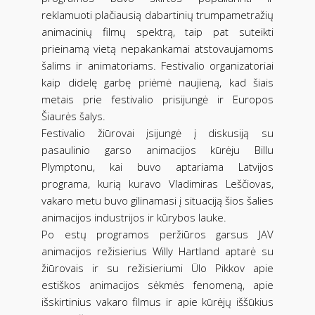
reklamuoti plačiausią dabartinių trumpametražių
animacinių filmų spektrą, taip pat suteikti
prieinamą vietą nepakankamai atstovaujamoms
šalims ir animatoriams. Festivalio organizatoriai
kaip didelę garbę priėmė naujieną, kad šiais
metais prie festivalio prisijungė ir Europos
Šiaurės šalys.
Festivalio žiūrovai įsijungė į diskusiją su
pasaulinio garso animacijos kūrėju Billu
Plymptonu, kai buvo aptariama Latvijos
programa, kurią kuravo Vladimiras Leščiovas,
vakaro metu buvo gilinamasi į situaciją šios šalies
animacijos industrijos ir kūrybos lauke.
Po estų programos peržiūros garsus JAV
animacijos režisierius Willy Hartland aptarė su
žiūrovais ir su režisieriumi Ülo Pikkov apie
estiškos animacijos sėkmės fenomeną, apie
išskirtinius vakaro filmus ir apie kūrėjų iššūkius