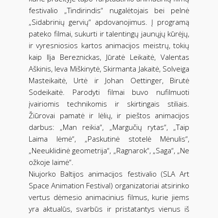
festivalio „Tindirindis“ nugalėtojais bei pelnė
„Sidabrinių gervių“ apdovanojimus. Į programą
pateko filmai, sukurti ir talentingų jaunųjų kūrėjų,
ir vyresniosios kartos animacijos meistrų, tokių
kaip Ilja Bereznickas, Jūratė Leikaitė, Valentas
Aškinis, Ieva Miškinytė, Skirmanta Jakaitė, Solveiga
Masteikaitė, Urtė ir Johan Oettinger, Birutė
Sodeikaitė. Parodyti filmai buvo nufilmuoti
įvairiomis technikomis ir skirtingais stiliais.
Žiūrovai pamatė ir lėlių, ir pieštos animacijos
darbus: „Man reikia“, „Margučių rytas“, „Taip
Laima lėmė“, „Paskutinė stotelė Mėnulis“,
„Neeuklidinė geometrija“, „Ragnarok“, „Saga“, „Ne
ožkoje laimė“.
Niujorko Baltijos animacijos festivalio (SLA Art
Space Animation Festival) organizatoriai atsirinko
vertus dėmesio animacinius filmus, kurie jiems
yra aktualūs, svarbūs ir pristatantys vienus iš