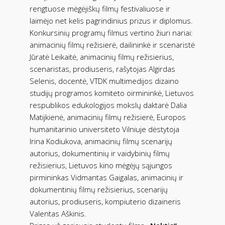
rengtuose mėgėjiškų filmų festivaliuose ir
laimėjo net kelis pagrindinius prizus ir diplomus.
Konkursinių programų filmus vertino žiuri nariai:
animacinių filmų režisierė, dailininkė ir scenaristė
Jūratė Leikaitė, animacinių filmų režisierius,
scenaristas, prodiuseris, rašytojas Algirdas
Selenis, docentė, VTDK multimedijos dizaino
studijų programos komiteto oirmininkė, Lietuvos
respublikos edukologijos mokslų daktarė Dalia
Matijkienė, animacinių filmų režisierė, Europos
humanitarinio universiteto Vilniuje dėstytoja
Irina Kodiukova, animacinių filmų scenarijų
autorius, dokumentinių ir vaidybinių filmų
režisierius, Lietuvos kino mėgėjų sąjungos
pirmininkas Vidmantas Gaigalas, animacinių ir
dokumentinių filmų režisierius, scenarijų
autorius, prodiuseris, kompiuterio dizaineris
Valentas Aškinis.