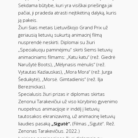
Sekdama būtybe, kuri yra visiškai priešinga jai
pačiai, ji pradeda atrasti neįtikėtiną dalyką, kuris
ją pakeis.
Žiuri šiais metais Lietuviškojo Grand Prix už
geriausią lietuvių sukurtą animacinį filmą
nusprendė neskirti. Diplomai su žiuri
„Specialiuoju paminėjimu“ skirti šiems lietuvių
animaciniams filmams: „Katu katu“ (rež. Giedrė
Narušytė Boots), „Mėlynasis mėnulis“ (rež.
Vytautas Kazlauskas), „Mora Mora“ (rež. Jurga
Šeduikytė), „Morsė. Gimtadienis“ (rež. Ilja
Bereznickas).
Specialusis žiuri prizas ir diplomas skirtas
Zenonui Tarakevičiui už viso kūrybinio gyvenimo
nuopelnus animacijoje ir indėlį į lietuvių
tautosakos ekranizavimą, už animacinę lietuvių
liaudies pasaką
„Sigutė“.
(Filmas „Sigutė“. Rež.
Zenonas Tarakevičius. 2022.)