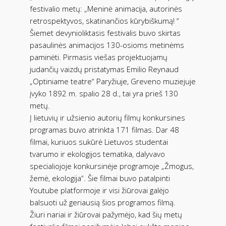
festivalio metų: „Meninė animacija, autorinės
retrospektyvos, skatinančios kūrybiškumą! “
Šiemet devynioliktasis festivalis buvo skirtas
pasaulinės animacijos 130-osioms metinėms
paminėti. Pirmasis viešas projektuojamų
judančių vaizdų pristatymas Emilio Reynaud
„Optiniame teatre“ Paryžiuje, Greveno muziejuje
įvyko 1892 m. spalio 28 d., tai yra prieš 130
metų.
Į lietuvių ir užsienio autorių filmų konkursines
programas buvo atrinkta 171 filmas. Dar 48
filmai, kuriuos sukūrė Lietuvos studentai
tvarumo ir ekologijos tematika, dalyvavo
specialiojoje konkursinėje programoje „Žmogus,
žemė, ekologija“. Šie filmai buvo patalpinti
Youtube platformoje ir visi žiūrovai galėjo
balsuoti už geriausią šios programos filmą.
Žiuri nariai ir žiūrovai pažymėjo, kad šių metų