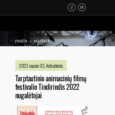
LT
EN
PRADŽIA
NAUJIENOS
TARPTAUTINIO ANIMACINIŲ FILMŲ
FESTIVALIO TINDIRINDIS 2022 NUGALĖTOJAI
2023 sausio 03, Antradienis
Tarptautinio animacinių filmų
festivalio Tindirindis 2022
nugalėtojai