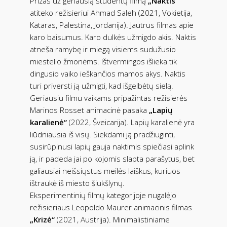
Prizas už geriausią studentų filmą
„Naktis“
atiteko režisieriui Ahmad Saleh (2021, Vokietija,
Kataras, Palestina, Jordanija). Jautrus filmas apie
karo baisumus. Karo dulkės užmigdo akis. Naktis
atneša ramybę ir miegą visiems sudužusio
miestelio žmonėms. Ištvermingos išlieka tik
dingusio vaiko ieškančios mamos akys. Naktis
turi priversti ją užmigti, kad išgelbėtų sielą.
Geriausiu filmu vaikams pripažintas režisierės
Marinos Rosset animacinė pasaka
„Lapių
karalienė“
(2022, Šveicarija). Lapių karalienė yra
liūdniausia iš visų. Siekdami ją pradžiuginti,
susirūpinusi lapių gauja naktimis spiečiasi aplink
ją, ir padeda jai po kojomis slapta parašytus, bet
galiausiai neišsiųstus meilės laiškus, kuriuos
ištraukė iš miesto šiukšlynų.
Eksperimentinių filmų kategorijoje nugalėjo
režisieriaus Leopoldo Maurer animacinis filmas
„Krizė“
(2021, Austrija). Minimalistiniame