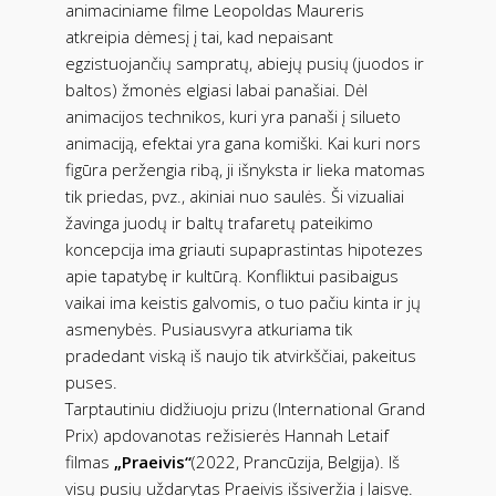
animaciniame filme Leopoldas Maureris
atkreipia dėmesį į tai, kad nepaisant
egzistuojančių sampratų, abiejų pusių (juodos ir
baltos) žmonės elgiasi labai panašiai. Dėl
animacijos technikos, kuri yra panaši į silueto
animaciją, efektai yra gana komiški. Kai kuri nors
figūra peržengia ribą, ji išnyksta ir lieka matomas
tik priedas, pvz., akiniai nuo saulės. Ši vizualiai
žavinga juodų ir baltų trafaretų pateikimo
koncepcija ima griauti supaprastintas hipotezes
apie tapatybę ir kultūrą. Konfliktui pasibaigus
vaikai ima keistis galvomis, o tuo pačiu kinta ir jų
asmenybės. Pusiausvyra atkuriama tik
pradedant viską iš naujo tik atvirkščiai, pakeitus
puses.
Tarptautiniu didžiuoju prizu (International Grand
Prix) apdovanotas režisierės Hannah Letaif
filmas
„Praeivis“
(2022, Prancūzija, Belgija). Iš
visų pusių uždarytas Praeivis išsiveržia į laisvę.