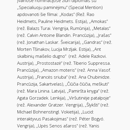
Įvairiose nominacijose žiuri diplomais su
„Specialiuoju paminėjimu“ (Special Mention)
apdovanoti šie filmai: „Kodas“ (Rež. Rao
Heidmets, Pauline Heidmets. Estija), „Amokas“
(rež. Balazs Turai. Vengrija, Rumūnija), „Metalas“
(rež. Calvin Antoine Blandin. Prancūzija), „Įrašas“
(rež. Jonathan Laskar. Šveicarija), „Gandras“ (rež.
Morten Tšinakov, Lucija Mrzljak. Estija), „Ant
skalbinių maišelio dugno“ (rež. Adele Razkovi.
Austrija), „Prostostazė“ (rež. Tiberio Suppressa.
Prancūzija), „Amazon moteris“ (rež. Anna Vasof.
Austrija), „Francės sriuba“ (rež. Ana Chubinidze.
Prancūzija, Sakartvelas), „Čiūčia čiūčia, meškuti“
(rež. Mara Linina. Latvija), „Pamiršta knyga“ (rež.
Agata Gorzadek. Lenkija), „Viršutinėje patalpoje“
(rež. Alexander Gratzer. Vengrija), „Šlykšti“ (rež.
Michael Bohnenstingl. Vokietija), „Lucid:
interaktyvus Pasakojimas“ (rež. Péter Bogyó.
Vengrija), „Upės Senos ašaros“ (rež. Yanis