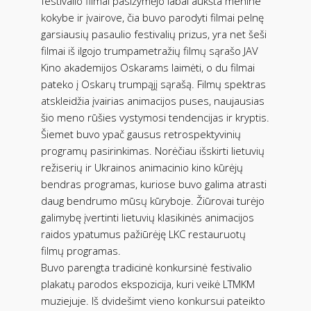
festivalio filmai pasižymėjo labai aukšta menine
kokybe ir įvairove, čia buvo parodyti filmai pelnę
garsiausių pasaulio festivalių prizus, yra net šeši
filmai iš ilgojo trumpametražių filmų sąrašo JAV
Kino akademijos Oskarams laimėti, o du filmai
pateko į Oskarų trumpąjį sąrašą. Filmų spektras
atskleidžia įvairias animacijos puses, naujausias
šio meno rūšies vystymosi tendencijas ir kryptis.
Šiemet buvo ypač gausus retrospektyvinių
programų pasirinkimas. Norėčiau išskirti lietuvių
režiserių ir Ukrainos animacinio kino kūrėjų
bendras programas, kuriose buvo galima atrasti
daug bendrumo mūsų kūryboje. Žiūrovai turėjo
galimybę įvertinti lietuvių klasikinės animacijos
raidos ypatumus pažiūrėję LKC restauruotų
filmų programas.
Buvo parengta tradicinė konkursinė festivalio
plakatų parodos ekspozicija, kuri veikė LTMKM
muziejuje. Iš dvidešimt vieno konkursui pateikto