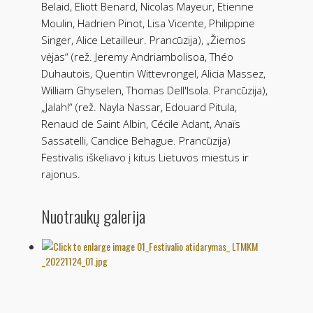
Belaid, Eliott Benard, Nicolas Mayeur, Etienne
Moulin, Hadrien Pinot, Lisa Vicente, Philippine
Singer, Alice Letailleur. Prancūzija), „Žiemos
vėjas“ (rež. Jeremy Andriambolisoa, Théo
Duhautois, Quentin Wittevrongel, Alicia Massez,
William Ghyselen, Thomas Dell'Isola. Prancūzija),
„Jalah!“ (rež. Nayla Nassar, Edouard Pitula,
Renaud de Saint Albin, Cécile Adant, Anaïs
Sassatelli, Candice Behague. Prancūzija)
Festivalis iškeliavo į kitus Lietuvos miestus ir
rajonus.
Nuotraukų galerija