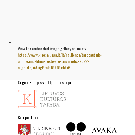
View the embedded image gallery online at:
https://www.kinosajunga.lt/lt/naujienos/tarptautinio-
animaciniu-filmu-festivalio-tindirindis-2022-
nugaletojai#sigProId19df9a4da6
Organizacijos veiklą finansuoja
Kiti partneriai