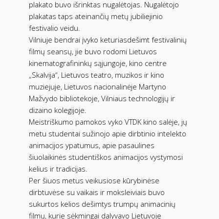
plakato buvo išrinktas nugalėtojas. Nugalėtojo
plakatas taps ateinančių metų jubiliejinio
festivalio veidu.
Vilniuje bendrai įvyko keturiasdešimt festivalinių
filmų seansų, jie buvo rodomi Lietuvos
kinematografininkų sąjungoje, kino centre
„Skalvija“, Lietuvos teatro, muzikos ir kino
muziejuje, Lietuvos nacionalinėje Martyno
Mažvydo bibliotekoje, Vilniaus technologijų ir
dizaino kolegijoje.
Meistriškumo pamokos vyko VTDK kino salėje, jų
metu studentai sužinojo apie dirbtinio intelekto
animacijos ypatumus, apie pasaulines
šiuolaikinės studentiškos animacijos vystymosi
kelius ir tradicijas.
Per šiuos metus veikusiose kūrybinėse
dirbtuvėse su vaikais ir moksleiviais buvo
sukurtos kelios dešimtys trumpų animacinių
filmų, kurie sėkmingai dalyvavo Lietuvoje