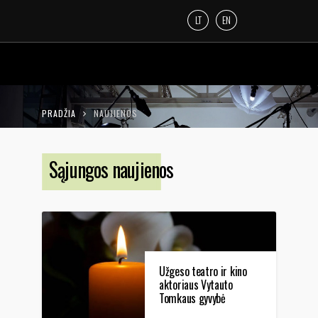
LT
EN
PRADŽIA
NAUJIENOS
Sąjungos naujienos
Užgeso teatro ir kino
aktoriaus Vytauto
Tomkaus gyvybė