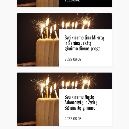
Sveikiname Lina Mikutą
ir Šarūną Jakštą
gimimo dienos proga
2022-06-09
Sveikiname Nijolę
Adomonytę ir Žydrę
Sičiūnaitę gimimo
dienos proga
2022-06-08