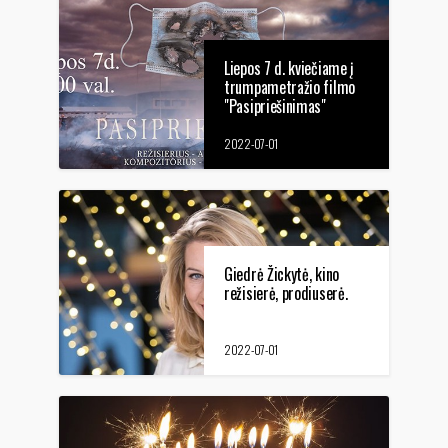
Liepos 7 d. kviečiame į
trumpametražio filmo
"Pasipriešinimas"
seansą
2022-07-01
Giedrė Žickytė, kino
režisierė, prodiuserė.
2022-07-01