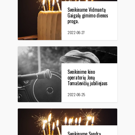
Sveikiname Vidmantą
Gaigalą gimimo dienos
proga.
2022-06-27
Sveikinime kino
operatorių Joną
Tomaševičių jubiliejaus
proga
2022-06-25
Sveikiname Sandrą