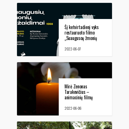
Šį ketvirtadienį vyks
restauruoto filmo
„Suaugusoų žmonių
žaidimai“ premjera
2022-06-07
Mirė Zenonas
Tarakevičius –
animacinių filmų
režisierius ir
dailininkas
2022-06-06