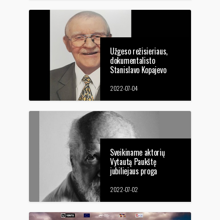
Užgeso režisieriaus,
dokumentalisto
Stanislavo Kopajevo
gyvybė
2022-07-04
Sveikiname aktorių
Vytautą Paukštę
jubiliejaus proga
2022-07-02