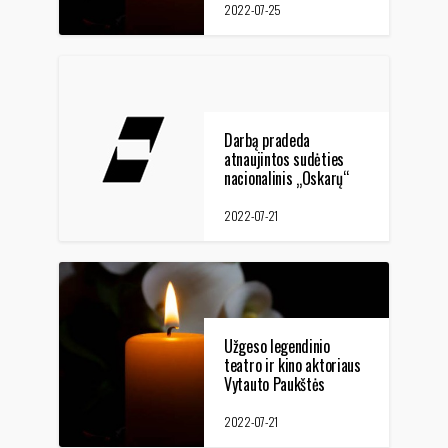
2022-07-25
Darbą pradeda
atnaujintos sudėties
nacionalinis „Oskarų“
atrankos komitetas
2022-07-21
Užgeso legendinio
teatro ir kino aktoriaus
Vytauto Paukštės
gyvybė
2022-07-21