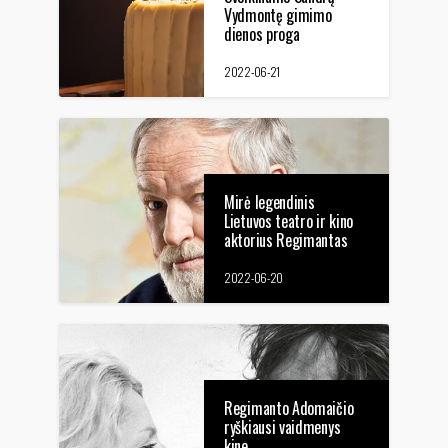
Vydmontę gimimo
dienos proga
2022-06-21
Mirė legendinis
Lietuvos teatro ir kino
aktorius Regimantas
Adomaitis
2022-06-20
Regimanto Adomaičio
ryškiausi vaidmenys
kine