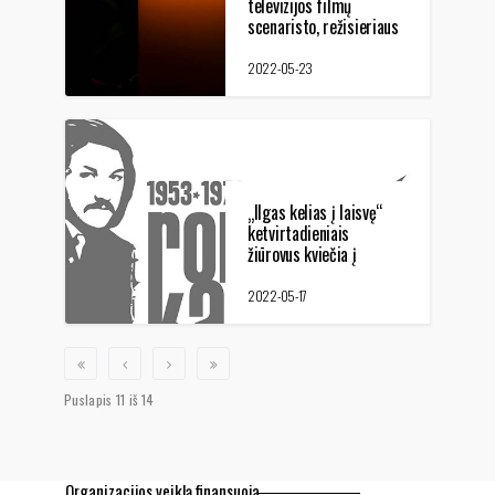
televizijos filmų
scenaristo, režisieriaus
Vidmanto Puplauskio
gyvybė
2022-05-23
„Ilgas kelias į laisvę“
ketvirtadieniais
žiūrovus kviečia į
Lietuvos Nacionalinę
Martyno Mažvydo
2022-05-17
biblioteką
Puslapis 11 iš 14
Organizacijos veiklą finansuoja