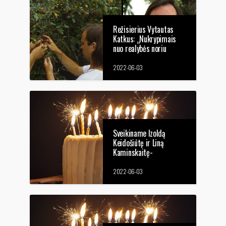
Režisierius Vytautas
Katkus: „Nukrypimais
nuo realybės noriu
sustiprinti realybės
jausmą“
2022-06-03
Sveikiname Izoldą
Keidošiūtę ir Liną
Kaminskaitę-
Jančorienę gimimo
dienos proga
2022-06-03